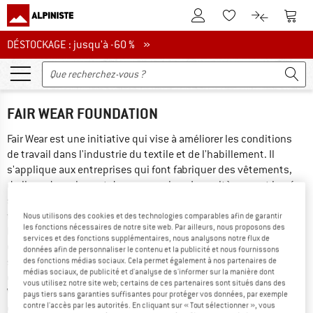
Vers le compte client
Vers 
Vers la liste d'env
Vers le com
DÉSTOCKAGE : jusqu'à -60 %
DÉSTOCKAGE : jusqu'à -60 % »
FAIR WEAR FOUNDATION
Fair Wear est une initiative qui vise à améliorer les conditions 
de travail dans l'industrie du textile et de l'habillement. Il 
s'applique aux entreprises qui font fabriquer des vêtements, 
du linge de maison et des accessoires. Les critères sont basés 
sur huit normes de travail qui s'inspirent des normes 
fondamentales de l'Organisation internationale du travail (OIT). 
Nous utilisons des cookies et des technologies comparables afin de garantir
les fonctions nécessaires de notre site web. Par ailleurs, nous proposons des
Il s'agit notamment de l'interdiction du travail des enfants et 
services et des fonctions supplémentaires, nous analysons notre flux de
du travail forcé, des conditions de travail sûres et saines, des 
données afin de personnaliser le contenu et la publicité et nous fournissons
salaires permettant de vivre décemment, du droit à la liberté 
des fonctions médias sociaux. Cela permet également à nos partenaires de
médias sociaux, de publicité et d'analyse de s'informer sur la manière dont
d’association ainsi que de la limitation du temps de travail. Fair 
vous utilisez notre site web; certains de ces partenaires sont situés dans des
Wear adopte une approche axée sur les processus : les 
pays tiers sans garanties suffisantes pour protéger vos données, par exemple
contre l'accès par les autorités. En cliquant sur « Tout sélectionner », vous
entreprises membres s'engagent à mettre en œuvre des 