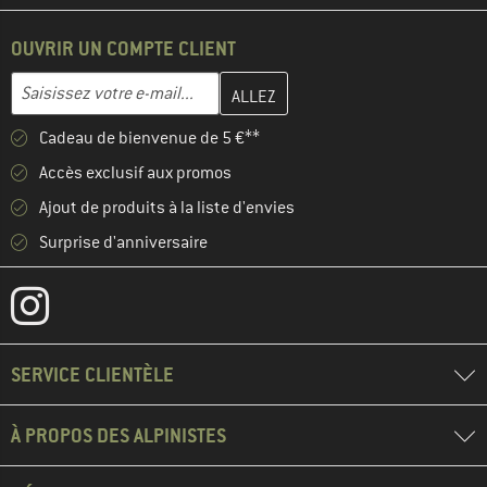
OUVRIR UN COMPTE CLIENT
Entrez votre adresse e-mail ici et créez votre compte client à la 
Adresse e-mail
Cadeau de bienvenue de 5 €**
Accès exclusif aux promos
Ajout de produits à la liste d'envies
Surprise d'anniversaire
SERVICE CLIENTÈLE
À PROPOS DES ALPINISTES