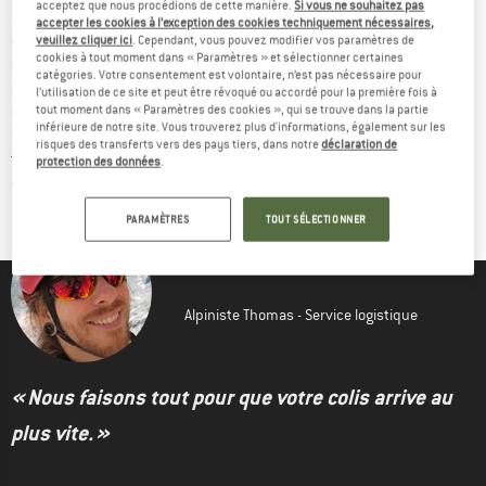
acceptez que nous procédions de cette manière.
Si vous ne souhaitez pas
améliorations continues dans leurs chaînes 
accepter les cookies à l’exception des cookies techniquement nécessaires,
d'approvisionnement. L'organisation le vérifie par le biais 
veuillez cliquer ici
. Cependant, vous pouvez modifier vos paramètres de
cookies à tout moment dans « Paramètres » et sélectionner certaines
d'audits sur les sites de production, d'entretiens avec les 
catégories. Votre consentement est volontaire, n’est pas nécessaire pour
personnes employées, de mécanismes de plaintes et de 
l’utilisation de ce site et peut être révoqué ou accordé pour la première fois à
contrôles annuels des performances au niveau de l'entreprise. 
tout moment dans « Paramètres des cookies », qui se trouve dans la partie
inférieure de notre site. Vous trouverez plus d'informations, également sur les
Le respect des exigences est contrôlé par Fair Wear même en 
risques des transferts vers des pays tiers, dans notre
déclaration de
tant qu'organisation multipartite indépendante. Plus 
protection des données
.
d'informations sur le site officiel: 
Fair Wear Website
.
PARAMÈTRES
TOUT SÉLECTIONNER
Alpiniste Thomas - Service logistique
« Nous faisons tout pour que votre colis arrive au
plus vite. »