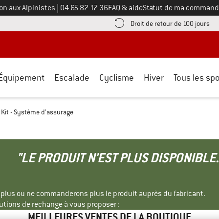
Appelez-nous au
on aux Alpinistes
|
04 65 82 17 36
FAQ & aide
Statut de ma command
e les informations de paiement ici ! Ouvre une boîte d'information
Tro
Droit de retour de 100 jours
Équipement
Escalade
Cyclisme
Hiver
Tous les spo
 Kit - Système d'assurage
"LE PRODUIT N'EST PLUS DISPONIBLE.
s plus ou ne commanderons plus le produit auprès du fabricant.
tions de rechange à vous proposer :
MEILLEURES VENTES DE LA BOUTIQUE