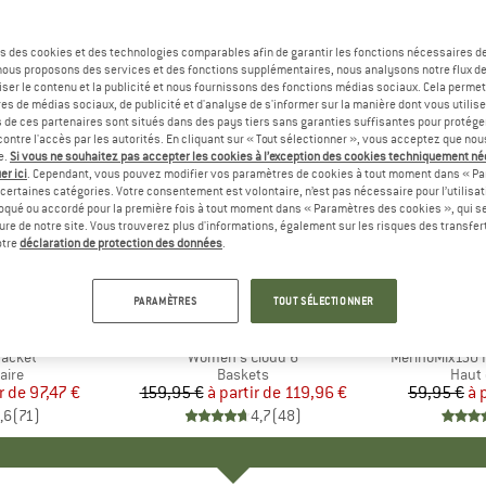
s des cookies et des technologies comparables afin de garantir les fonctions nécessaires de
, nous proposons des services et des fonctions supplémentaires, nous analysons notre flux d
ser le contenu et la publicité et nous fournissons des fonctions médias sociaux. Cela perme
es de médias sociaux, de publicité et d'analyse de s'informer sur la manière dont vous utilise
s de ces partenaires sont situés dans des pays tiers sans garanties suffisantes pour protég
ontre l'accès par les autorités. En cliquant sur « Tout sélectionner », vous acceptez que no
e.
Si vous ne souhaitez pas accepter les cookies à l’exception des cookies techniquement n
er ici
. Cependant, vous pouvez modifier vos paramètres de cookies à tout moment dans « Pa
certaines catégories. Votre consentement est volontaire, n’est pas nécessaire pour l’utilisati
oqué ou accordé pour la première fois à tout moment dans « Paramètres des cookies », qui se
eure de notre site. Vous trouverez plus d'informations, également sur les risques des transfe
Jusqu'à -25 %
Jusqu'à 
Remise
Remise
otre
déclaration de protection des données
.
+
1
+
9
PARAMÈTRES
TOUT SÉLECTIONNER
E
NIA
MARQUE
ON
MA
HEB
Jacket
Article
Women's Cloud 6
Article
MerinoMix150 P
group
aire
Product group
Baskets
Produ
Haut 
r de
ix
ix réduit
97,47 €
159,95 €
à partir de
Prix
Prix réduit
119,96 €
59,95 €
à 
,6
(
71
)
4,7
(
48
)