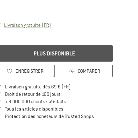
France. Informations sur les frais de livra
Livraison gratuite
(FR)
PLUS DISPONIBLE
ENREGISTRER
COMPARER
Trouve les infos sur la livraison 
Livraison gratuite dès 69 € (FR)
Trouve les informations de paiement i
Droit de retour de 100 jours
> 4 000 000 clients satisfaits
Tous les articles disponibles
Trouve toutes les infos
Protection des acheteurs de Trusted Shops