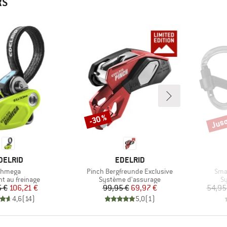
RS
Jusq
-30 %
Remise
Remi
ARQUE
MARQUE
DELRID
EDELRID
rticle
Article
Artic
hmega
Pinch Bergfreunde Exclusive
Sma
 group
Product group
Pr
nt au freinage
Système d'assurage
S
Prix
Prix réduit
Prix
Prix réduit
5 €
106,21 €
99,95 €
69,97 €
54,95
4,6
(
14
)
5,0
(
1
)