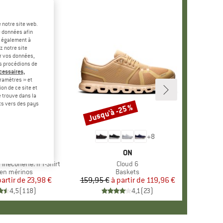
 notre site web.
e données afin
t également à
z notre site
er vos données,
us procédions de
écessaires,
ramètres » et
on de ce site et
 trouve dans la
rts vers des pays
-60 %
Jusqu'à -25 %
Remise
+
4
+
8
RQUE
ER PEAK
MARQUE
ON
ineconeHe. II T-Shirt
Article
Cloud 6
ct group
en mérinos
Product group
Baskets
partir de
Prix
Prix réduit
23,98 €
159,95 €
à partir de
Prix
Prix réduit
119,96 €
4,5
(
118
)
4,1
(
23
)