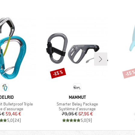
-15 %
-15 
Remise
Remi
ARQUE
MARQUE
DELRID
MAMMUT
Article
t Bulletproof Triple
Smarter Belay Package
t group
Product group
e d'assurage
Système d'assurage
Prix
Prix réduit
Prix
Prix réduit
 €
59,46 €
79,95 €
67,96 €
5,0
(
24
)
5,0
(
9
)