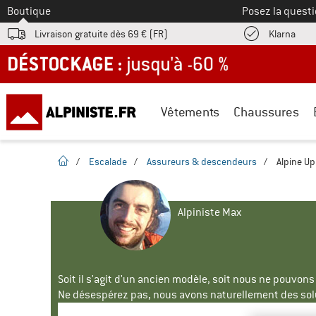
Vers le
Boutique
Posez la questi
Trouv
Livraison gratuite dès 69 € (FR)
Klarna
DÉSTOCKAGE : jusqu'à -60 %
Vêtements
Chaussures
Page d'accueil
/
Escalade
/
Assureurs & descendeurs
/
Alpine Up
Alpiniste Max
Soit il s'agit d'un ancien modèle, soit nous ne pouvon
Ne désespérez pas, nous avons naturellement des solu