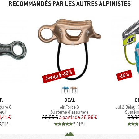
RECOMMANDÉS PAR LES AUTRES ALPINISTES
Jusqu'à -10 %
-15 %
Remise
Remise
UE
MARQUE
M
P.
BEAL
E
Article
Article
gure 8
Air Force 3
Jul 2 Belay Ki
group
Product group
Produc
eur
Système d'assurage
Systèm
ix
ix réduit
Prix
Prix réduit
4,41 €
29,95 €
à partir de
26,96 €
69,95
5,0
(
2
)
5,0
(
6
)