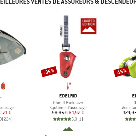
EILLEURES VENTES DE ASSUREURS & DESCENDEU
-35 %
-15 %
Remise
Remise
UE
MARQUE
M
L
EDELRID
E
e
Article
A
Ohm II Exclusive
O
up
Product group
Product
ssurage
Système d'assurage
Assista
ix
ix réduit
Prix
Prix réduit
0,71 €
99,95 €
64,97 €
124,9
9
(
224
)
5,0
(
1
)