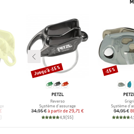
M
Jusqu'à -15 %
-15 %
Remise
Remise
MARQUE
MARQ
PETZL
PETZ
Article
Articl
Reverso
Grigri
Product group
Product gro
ge
Système d'assurage
Système d'a
duit
Prix
Prix réduit
Pr
Pr
€
34,95 €
à partir de
29,71 €
94,95 €
8
)
4,9
(
55
)
4,