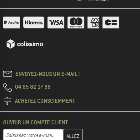
ENVOYEZ-NOUS UN E-MAIL !
04 65 82 17 36
ACHETEZ CONSCIEMMENT
OUVRIR UN COMPTE CLIENT
Entrez votre adresse e-mail ici et créez votre compte client à la 
Adresse e-mail