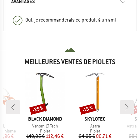
AVANTAGES
Oui, je recommanderais ce produit à un ami
MEILLEURES VENTES DE PIOLETS
-25 %
-15 %
-15
Remise
Remise
Rem
UE
MARQUE
MARQUE
MA
L
BLACK DIAMOND
SKYLOTEC
SK
Article
Article
Article
 FL
Venom LT Tech
Astra
Astra w
p
Product group
Product group
lpinisme
Piolet
Piolet
ix
ix réduit
Prix
Prix réduit
Prix
Prix réduit
19,96 €
149,95 €
112,46 €
94,95 €
80,71 €
98,9