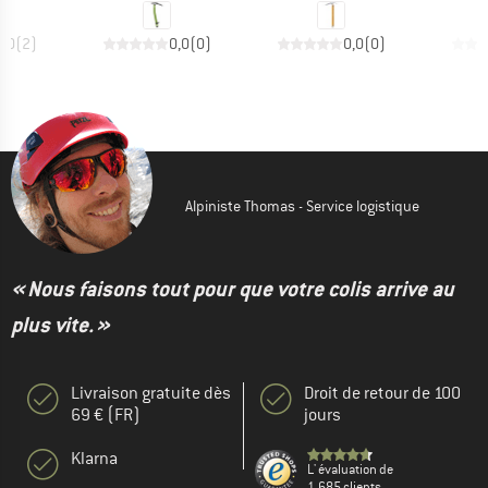
3,0
(
2
)
0,0
(
0
)
0,0
(
0
)
Alpiniste Thomas - Service logistique
« Nous faisons tout pour que votre colis arrive au
plus vite. »
Livraison gratuite dès
Droit de retour de 100
69 € (FR)
jours
Klarna
L' évaluation de
1.685 clients