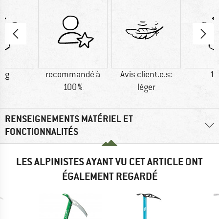
5 g
recommandé à
Avis client.e.s:
18
100 %
léger
RENSEIGNEMENTS MATÉRIEL ET
FONCTIONNALITÉS
LES ALPINISTES AYANT VU CET ARTICLE ONT
ÉGALEMENT REGARDÉ