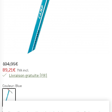
Prix initial :
Prix:
104,95
€
89,21
€
TVA incl.
France. Informations sur les frais de l
Livraison gratuite
(FR)
Couleur:
Blue
-15 %
Taille:
50 cm