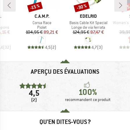
-30 %
-25
-15 %
Remise
Remise
Rem
UE
MARQUE
MARQUE
L
C.A.M.P.
EDELRID
le
Article
Article
Article
Corsa Race
Basis Cable Kit Special
Women's Hemp30
roup
Product group
Product group
mpons
Piolet
Longe de via ferrata
ix
ix réduit
Prix
Prix réduit
Prix
Prix réduit
,16 €
104,95 €
89,21 €
124,95 €
87,47 €
39,95
,4
(
32
)
4,5
(
2
)
4,7
(
3
)
APERÇU DES ÉVALUATIONS
100%
4,5
(2)
recommandent ce produit
QU'EN DITES-VOUS ?