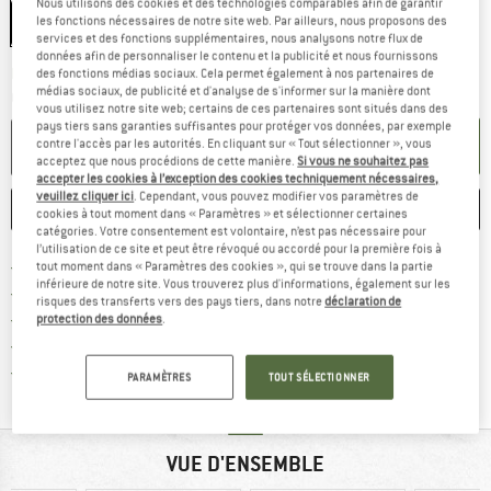
Nous utilisons des cookies et des technologies comparables afin de garantir
50 cm
les fonctions nécessaires de notre site web. Par ailleurs, nous proposons des
services et des fonctions supplémentaires, nous analysons notre flux de
données afin de personnaliser le contenu et la publicité et nous fournissons
Le lien s'ouvre dans une boîte
Délai de livraison: 3-5 jours ouvrables
des fonctions médias sociaux. Cela permet également à nos partenaires de
médias sociaux, de publicité et d'analyse de s'informer sur la manière dont
Quantité:
vous utilisez notre site web; certains de ces partenaires sont situés dans des
pays tiers sans garanties suffisantes pour protéger vos données, par exemple
AJOUTER AU PANIER
contre l'accès par les autorités. En cliquant sur « Tout sélectionner », vous
acceptez que nous procédions de cette manière.
Si vous ne souhaitez pas
accepter les cookies à l’exception des cookies techniquement nécessaires,
veuillez cliquer ici
. Cependant, vous pouvez modifier vos paramètres de
ENREGISTRER
COMPARER
cookies à tout moment dans « Paramètres » et sélectionner certaines
catégories. Votre consentement est volontaire, n’est pas nécessaire pour
l’utilisation de ce site et peut être révoqué ou accordé pour la première fois à
Trouve les infos sur la livrais
Livraison gratuite dès 69 € (FR)
tout moment dans « Paramètres des cookies », qui se trouve dans la partie
inférieure de notre site. Vous trouverez plus d'informations, également sur les
Trouve les informations de paiemen
Droit de retour de 100 jours
risques des transferts vers des pays tiers, dans notre
déclaration de
> 4 000 000 clients satisfaits
protection des données
.
Tous les articles disponibles
Trouve toutes les i
Protection des acheteurs de Trusted Shops
PARAMÈTRES
TOUT SÉLECTIONNER
VUE D'ENSEMBLE