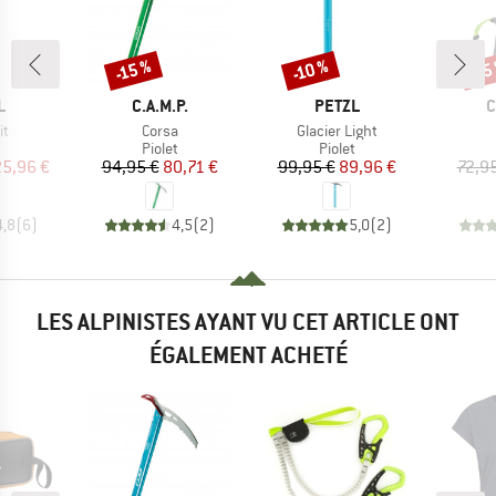
-15 %
-10 %
-15
Remise
Remise
Rem
UE
MARQUE
MARQUE
M
L
C.A.M.P.
PETZL
C
Article
Article
t
Corsa
Glacier Light
ct group
Product group
Product group
t
Piolet
Piolet
ix
ix réduit
Prix
Prix réduit
Prix
Prix réduit
25,96 €
94,95 €
80,71 €
99,95 €
89,96 €
72,9
4,8
(
6
)
4,5
(
2
)
5,0
(
2
)
LES ALPINISTES AYANT VU CET ARTICLE ONT
ÉGALEMENT ACHETÉ