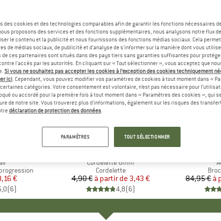
s des cookies et des technologies comparables afin de garantir les fonctions nécessaires de
, nous proposons des services et des fonctions supplémentaires, nous analysons notre flux d
ser le contenu et la publicité et nous fournissons des fonctions médias sociaux. Cela perme
es de médias sociaux, de publicité et d'analyse de s'informer sur la manière dont vous utilise
s de ces partenaires sont situés dans des pays tiers sans garanties suffisantes pour protég
ontre l'accès par les autorités. En cliquant sur « Tout sélectionner », vous acceptez que no
e.
Si vous ne souhaitez pas accepter les cookies à l’exception des cookies techniquement n
er ici
. Cependant, vous pouvez modifier vos paramètres de cookies à tout moment dans « Pa
certaines catégories. Votre consentement est volontaire, n’est pas nécessaire pour l’utilisati
oqué ou accordé pour la première fois à tout moment dans « Paramètres des cookies », qui se
eure de notre site. Vous trouverez plus d'informations, également sur les risques des transfe
Jusqu'à 
-30 %
Remise
Remise
otre
déclaration de protection des données
.
+
1
PARAMÈTRES
TOUT SÉLECTIONNER
QUE
L
MARQUE
BEAL
M
B
ll
Article
Cordelette 6mm
A
A
progression
Product group
Cordelette
Prod
Broc
ix
ix réduit
0,16 €
4,90 €
à partir de
Prix
Prix réduit
3,43 €
84,95 €
à 
5,0
(
6
)
4,8
(
6
)