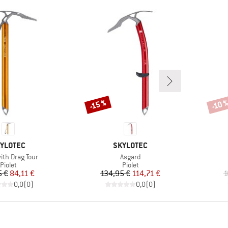
-15 %
-10 
Remise
Remi
RQUE
MARQUE
YLOTEC
SKYLOTEC
Article
ith Drag Tour
Asgard
Product group
Product group
Piolet
Piolet
Prix
Prix réduit
Prix
Prix réduit
5 €
84,11 €
134,95 €
114,71 €
1
0,0
(
0
)
0,0
(
0
)