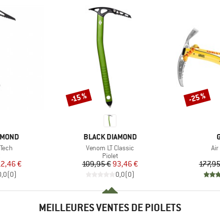
-25 %
-15 %
Remise
Remise
MARQUE
AMOND
BLACK DIAMOND
Article
Art
Tech
Venom LT Classic
Air
ct group
Product group
t
Piolet
ix
ix réduit
Prix
Prix réduit
12,46 €
109,95 €
93,46 €
177,95
0,0
(
0
)
0,0
(
0
)
MEILLEURES VENTES DE PIOLETS