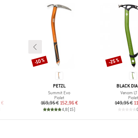
-25 %
-10 %
Remise
Remise
MARQUE
MARQUE
PETZL
BLACK DI
Article
Article
Summit Evo
Venom LT 
roup
Product group
Produ
Piolet
Piole
duit
Prix
Prix réduit
Pr
Pr
 €
169,95 €
152,96 €
149,95 €
1
)
4,8
(
15
)