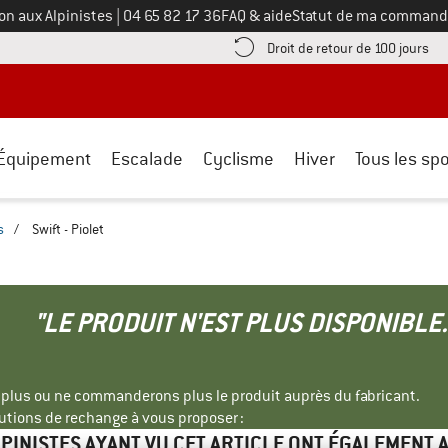
Appelez-nous au
on aux Alpinistes
|
04 65 82 17 36
FAQ & aide
Statut de ma command
e les informations de paiement ici ! Ouvre une boîte d'information
Tro
Droit de retour de 100 jours
Équipement
Escalade
Cyclisme
Hiver
Tous les spo
s
/
Swift - Piolet
"LE PRODUIT N'EST PLUS DISPONIBLE.
s plus ou ne commanderons plus le produit auprès du fabricant.
tions de rechange à vous proposer :
LPINISTES AYANT VU CET ARTICLE ONT ÉGALEMENT 