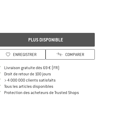
PLUS DISPONIBLE
ENREGISTRER
COMPARER
Trouve les infos sur la livraison 
Livraison gratuite dès 69 € (FR)
Trouve les informations de paiement i
Droit de retour de 100 jours
> 4 000 000 clients satisfaits
Tous les articles disponibles
Trouve toutes les infos
Protection des acheteurs de Trusted Shops