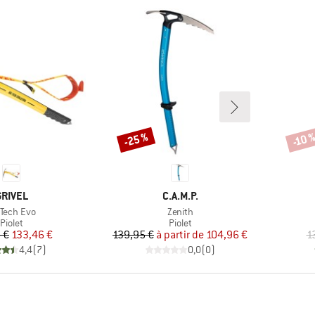
-25 %
-10 
Remise
Remi
MARQUE
MARQUE
GRIVEL
C.A.M.P.
icle
Article
 Tech Evo
Zenith
Product group
Product group
Piolet
Piolet
Prix
Prix réduit
Prix
Prix réduit
 €
133,46 €
139,95 €
à partir de
104,96 €
1
4,4
(
7
)
0,0
(
0
)