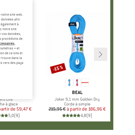
 notre site web.
e données afin
t également à
z notre site
er vos données,
us procédions de
écessaires,
ramètres » et
on de ce site et
 trouve dans la
rts vers des pays
-30 %
-15 %
Remise
+
1
ARQUE
LUE ICE
MARQUE
BEAL
rticle
ero Lite
Article
Joker 9,1 mm Golden Dry
uct group
he à glace
Product group
Corde à simple
partir de
Prix
Prix réduit
59,47 €
219,95 €
à partir de
Prix
Prix réduit
186,96 €
5,0
(
9
)
4,8
(
9
)