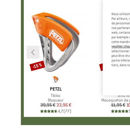
Nous utilison
Par ailleurs
de personnali
nos partenair
web; certain
par exemple c
cette manièr
veuillez cliqu
sélectionner 
peut être rév
partie inféri
-15 %
-15 %
Remise
Remise
tiers, dans n
MARQUE
PETZL
MAR
PETZ
Article
Tibloc
Article
Smd Wa
Product group
Bloqueur
Product group
Mousqueton de 
39,95 €
Prix
Prix réduit
33,96 €
11,95 €
Pr
Pr
1
4,7
(
77
)