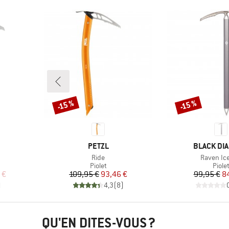
-15 %
-15 %
Remise
Remise
MARQUE
MARQUE
PETZL
BLACK DI
Article
Article
Ride
Raven Ice
roup
Product group
Produ
Piolet
Piole
duit
Prix
Prix réduit
Pr
Pr
 €
109,95 €
93,46 €
99,95 €
8
)
4,3
(
8
)
QU'EN DITES-VOUS ?