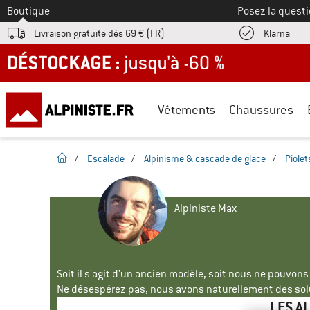
Vers le
Boutique
Posez la questi
Trouv
Livraison gratuite dès 69 € (FR)
Klarna
DÉSTOCKAGE : jusqu'à -60 %
Vêtements
Chaussures
Page d'accueil
/
Escalade
/
Alpinisme & cascade de glace
/
Piolet
Alpiniste Max
Soit il s'agit d'un ancien modèle, soit nous ne pouvon
Ne désespérez pas, nous avons naturellement des solu
LES A