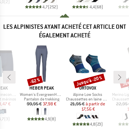
5,0
(
2
)
4,7
(
252
)
4,4
(
68
)
LES ALPINISTES AYANT ACHETÉ CET ARTICLE ONT
ÉGALEMENT ACHETÉ
Jusqu'à -20 %
Jus
-62 %
Remise
Remise
Rem
MARQUE
MARQUE
PEAK
HEBER PEAK
ORTOVOX
Article
Article
Article
Boxer 2-Pack
Women's EvergreenHe. Pants
Alpine Low Socks
Merino Light 
Product group
Product group
Product g
t mérinos
Pantalon de trekking
Chaussettes en laine mérinos
Chaussettes
ix
ix réduit
Prix
Prix réduit
Prix
Prix réduit
8,47 €
99,95 €
37,98 €
21,95 €
à partir de
22,95 
17,56 €
1
4,7
(
3
)
4,9
(
8
)
4,8
(
23
)