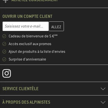
OUVRIR UN COMPTE CLIENT
Entrez votre adresse e-mail ici et créez votre compte client à la 
Adresse e-mail
Cadeau de bienvenue de 5 €**
Accès exclusif aux promos
Ajout de produits à la liste d'envies
Surprise d'anniversaire
SERVICE CLIENTÈLE
À PROPOS DES ALPINISTES