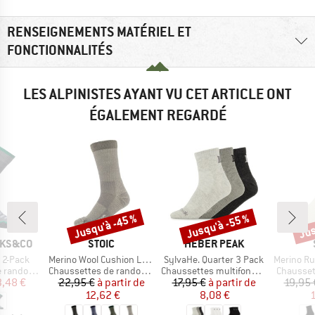
RENSEIGNEMENTS MATÉRIEL ET
FONCTIONNALITÉS
LES ALPINISTES AYANT VU CET ARTICLE ONT
ÉGALEMENT REGARDÉ
Jusqu'à -45 %
Jusqu'à -55 %
Jus
Remise
Remise
Rem
MARQUE
MARQUE
CKS&CO
STOIC
HEBER PEAK
Article
Article
Article
 2-Pack
Merino Wool Cushion Light Socks
SylvaHe. Quarter 3 Pack
Merino Running Q
Product group
Product group
Product 
andonnée
Chaussettes de randonnée
Chaussettes multifonctions
Chausset
ix
ix réduit
Prix
Prix réduit
Prix
Prix réduit
3,48 €
22,95 €
à partir de
17,95 €
à partir de
19,95 
12,62 €
8,08 €
1