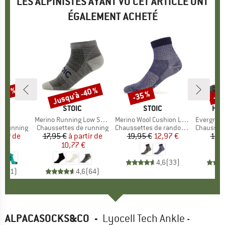
LES ALPINISTES AYANT VU CET ARTICLE ONT
ÉGALEMENT ACHETÉ
Jusqu'à -40 %
-18 %
-35 %
-55
Remise
Remise
Rem
E
ON
MARQUE
STOIC
MARQUE
STOIC
MA
HEB
kle
Article
Merino Running Low Socks
Article
Merino Wool Cushion Light Quarter Socks
Article
EvergreenHe. Hikin
e running
Product group
Chaussettes de running
Product group
Chaussettes de randonnée
Product 
Chaussettes
rtir de
ix
ix réduit
17,95 €
à partir de
Prix
Prix réduit
19,95 €
Prix
Prix réduit
12,97 €
15,9
€
10,77 €
4,6
(
33
)
5,0
(
1
)
4,6
(
64
)
ALPACASOCKS&CO
-
Lyocell Tech Ankle -