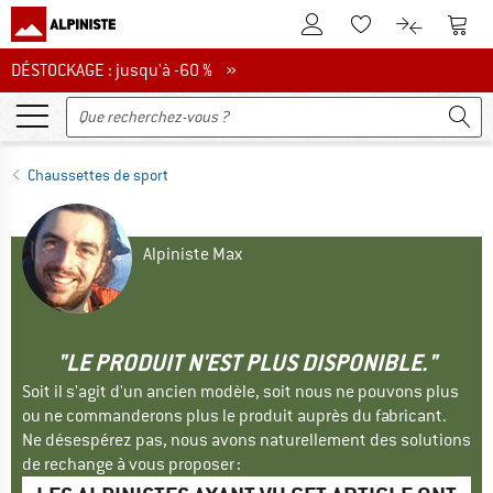
Vers le compte client
Vers 
Vers la liste d'env
Vers le com
DÉSTOCKAGE : jusqu'à -60 %
DÉSTOCKAGE : jusqu'à -60 % »
Chaussettes de sport
Alpiniste Max
"LE PRODUIT N'EST PLUS DISPONIBLE."
Soit il s'agit d'un ancien modèle, soit nous ne pouvons plus
ou ne commanderons plus le produit auprès du fabricant.
Ne désespérez pas, nous avons naturellement des solutions
de rechange à vous proposer :