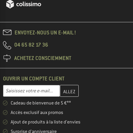
ENVOYEZ-NOUS UN E-MAIL !
04 65 82 17 36
ACHETEZ CONSCIEMMENT
OUVRIR UN COMPTE CLIENT
Entrez votre adresse e-mail ici et créez votre compte client à la 
Adresse e-mail
Cadeau de bienvenue de 5 €**
Accès exclusif aux promos
Ajout de produits à la liste d'envies
Surprise d'anniversaire