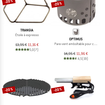
-20 %
-20 %
TRANGIA
Étoile à expresso
OPTIMUS
Pare-vent emboîtable pour cartouch
13,95 €
11,16 €
5,0
(7)
14,95 €
11,96 €
4,5
(19)
-20 %
-20 %