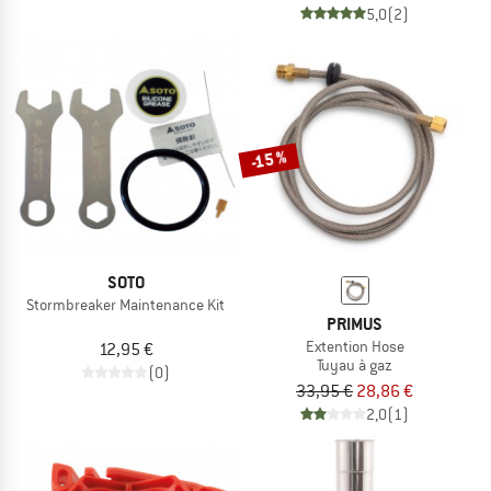
5,0
(2)
-15 %
SOTO
Stormbreaker Maintenance Kit
PRIMUS
Extention Hose
12,95 €
Tuyau à gaz
(0)
33,95 €
28,86 €
2,0
(1)