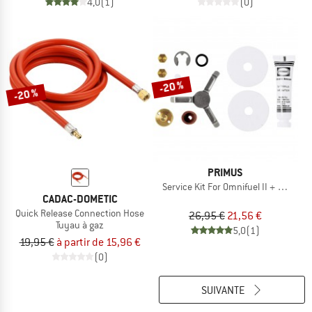
4,0
(1)
(0)
-20 %
-20 %
PRIMUS
Service Kit For Omnifuel II + Multifuel 
CADAC-DOMETIC
Quick Release Connection Hose
26,95 €
21,56 €
Tuyau à gaz
5,0
(1)
19,95 €
à partir de 15,96 €
(0)
SUIVANTE