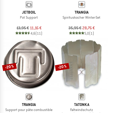
JETBOIL
TRANGIA
Pot Support
Spirituskocher Winter-Set
13,95 €
11,16 €
35,95 €
28,76 €
4,6
(11)
5,0
(1)
-20 %
-20 %
TRANGIA
TATONKA
Support pour pâte combustible
Faltwindschutz