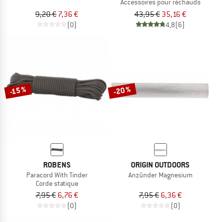
Accessoires pour réchauds
9,20 €
7,36 €
43,95 €
35,16 €
(0)
4,8
(6)
-20 %
-15 %
ROBENS
ORIGIN OUTDOORS
Paracord With Tinder
Anzünder Magnesium
Corde statique
7,95 €
6,76 €
7,95 €
6,36 €
(0)
(0)