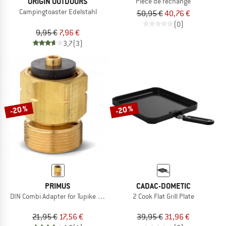
ORIGIN OUTDOORS
Pièce de rechange
Campingtoaster Edelstahl
50,95 €
40,76 €
(0)
9,95 €
7,96 €
3,7
(3)
-20 %
-20 %
PRIMUS
CADAC-DOMETIC
DIN Combi Adapter for Tupike & Kinjia
2 Cook Flat Grill Plate
21,95 €
17,56 €
39,95 €
31,96 €