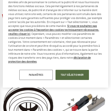
données afin de personnaliser le contenu et la publicité et nous fournissons
LE DÉSTOCKAGE
des fonctions médias sociaux. Cela permet également à nos partenaires de
médias sociaux, de publicité et d'analyse de s'informer sur la manière dont
vous utilisez notre site web; certains de ces partenaires sont situés dans des
-10 %
pays tiers sans garanties suffisantes pour protéger vos données, par exemple
contre l'accès par les autorités. En cliquant sur « Tout sélectionner », vous
acceptez que nous procédions de cette manière.
Si vous ne souhaitez pas
accepter les cookies à l’exception des cookies techniquement nécessaires,
veuillez cliquer ici
. Cependant, vous pouvez modifier vos paramètres de
cookies à tout moment dans « Paramètres » et sélectionner certaines
catégories. Votre consentement est volontaire, n’est pas nécessaire pour
l’utilisation de ce site et peut être révoqué ou accordé pour la première fois à
tout moment dans « Paramètres des cookies », qui se trouve dans la partie
PETROMAX
SOTO
inférieure de notre site. Vous trouverez plus d'informations, également sur les
Piston de feu
Duo Handle
risques des transferts vers des pays tiers, dans notre
déclaration de
protection des données
.
39,95 €
35,96 €
15,95 €
(0)
5,0
(1)
PARAMÈTRES
TOUT SÉLECTIONNER