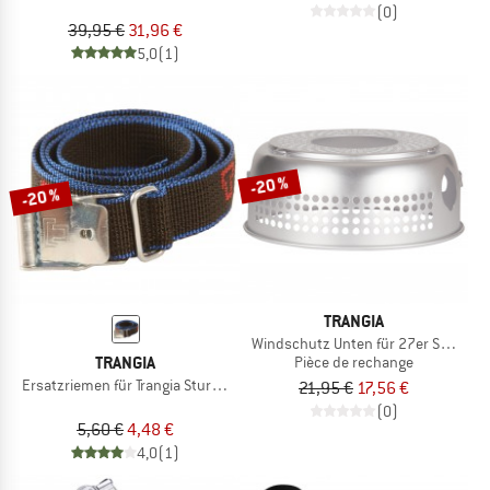
(0)
39,95 €
31,96 €
5,0
(1)
-20 %
-20 %
TRANGIA
Windschutz Unten für 27er Serie Ultr
TRANGIA
Pièce de rechange
Ersatzriemen für Trangia Sturmkocher
21,95 €
17,56 €
(0)
5,60 €
4,48 €
4,0
(1)