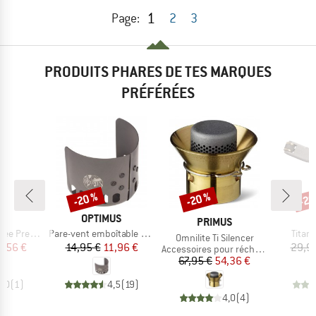
1
Page:
2
3
PRODUITS PHARES DE TES MARQUES
PRÉFÉRÉES
-20 %
-20 %
-20
Remise
Remise
Rem
QUE
MARQUE
OPTIMUS
MARQUE
PRIMUS
Article
Articl
s Kit 1.8 L
Pare-vent emboîtable pour cartouche de gaz
Titan 
Article
Omnilite Ti Silencer
ix
ix réduit
Prix
Prix réduit
9,56 €
14,95 €
11,96 €
29,9
Product group
Accessoires pour réchauds
Prix
Prix réduit
67,95 €
54,36 €
5,0
(
1
)
4,5
(
19
)
4,0
(
4
)