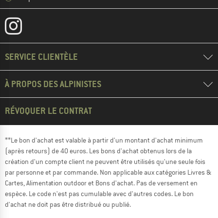
SERVICE CLIENTÈLE
À PROPOS DES ALPINISTES
RÉVOQUER LE CONTRAT
**Le bon d'achat est valable à partir d'un montant d'achat minimum
(après retours) de 40 euros. Les bons d'achat obtenus lors de la
création d'un compte client ne peuvent être utilisés qu'une seule fois
par personne et par commande. Non applicable aux catégories Livres &
Cartes, Alimentation outdoor et Bons d'achat. Pas de versement en
espèce. Le code n'est pas cumulable avec d'autres codes. Le bon
d'achat ne doit pas être distribué ou publié.