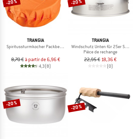
-20 %
-20 %
TRANGIA
TRANGIA
Spiritussturmkocher Packbeutel
Windschutz Unten für 25er Serie Ultr
Pièce de rechange
8,70 €
à partir de 6,96 €
22,95 €
18,36 €
4,3
(8)
(0)
-20 %
-20 %