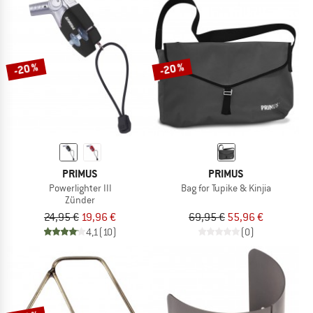
-20 %
-20 %
PRIMUS
PRIMUS
Powerlighter III
Bag for Tupike & Kinjia
Zünder
24,95 €
19,96 €
69,95 €
55,96 €
4,1
(10)
(0)