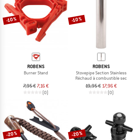
-10 %
-10 %
ROBENS
ROBENS
Burner Stand
Stovepipe Section Stainless
Réchaud à combustible sec
7,95 €
7,16 €
19,95 €
17,96 €
(0)
(0)
-20 %
-20 %