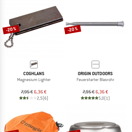
-20 %
-20 %
COGHLANS
ORIGIN OUTDOORS
Magnesium Lighter
Feuerstarter Blasrohr
7,95 €
6,36 €
7,95 €
6,36 €
2,5
(6)
5,0
(1)