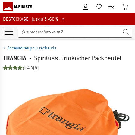
Vers le compte client
Vers 
Vers la liste d'env
Vers le com
DÉSTOCKAGE : jusqu'à -60 %
DÉSTOCKAGE : jusqu'à -60 % »
Accessoires pour réchauds
TRANGIA
-
Spiritussturmkocher Packbeutel
4,3
(8)