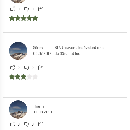
0
0
Sören
61% trouvent les évaluations
03.07.2012
de Sören utiles
0
0
Thanh
11.08.2011
0
0