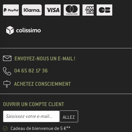
ENVOYEZ-NOUS UN E-MAIL !
04 65 82 17 36
ACHETEZ CONSCIEMMENT
OUVRIR UN COMPTE CLIENT
Entrez votre adresse e-mail ici et créez votre compte client à la 
Adresse e-mail
Cadeau de bienvenue de 5 €**