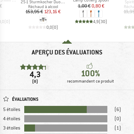
Article
Articl
25-1 Sturmkocher Duossal mit Spiritusbrenner
Spir
ix
Prix
Prix réduit
€
1,00 €
0,80 €
Product group
Produ
Réchaud à alcool
Récha
Prix
Prix réduit
153,95 €
123,16 €
19,9
0,0
(
0
)
4,9
(
30
)
0,0
(
0
)
APERÇU DES ÉVALUATIONS
100%
4,3
(8)
recommandent ce produit
ÉVALUATIONS
5 étoiles
(6)
4 étoiles
(0)
3 étoiles
(1)