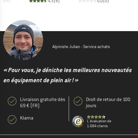
4,3
(
8
)
4,5
(
8
)
0,0
(
0
)
Alpiniste Julian - Service achats
« Pour vous, je déniche les meilleures nouveautés
en équipement de plein air ! »
Livraison gratuite dès
Droit de retour de 100
69 € (FR)
jours
Klarna
L' évaluation de
1.684 clients