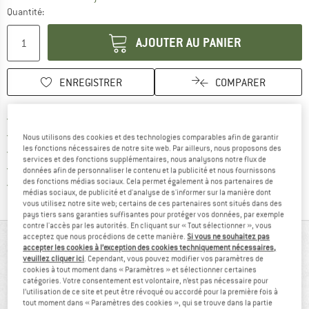
Quantité:
AJOUTER AU PANIER
ENREGISTRER
COMPARER
Trouve les infos sur la livrais
Livraison gratuite dès 69 € (FR)
Trouve les informations de paiemen
Droit de retour de 100 jours
Nous utilisons des cookies et des technologies comparables afin de garantir
les fonctions nécessaires de notre site web. Par ailleurs, nous proposons des
> 4 000 000 clients satisfaits
services et des fonctions supplémentaires, nous analysons notre flux de
Tous les articles disponibles
données afin de personnaliser le contenu et la publicité et nous fournissons
des fonctions médias sociaux. Cela permet également à nos partenaires de
Trouve toutes les i
Protection des acheteurs de Trusted Shops
médias sociaux, de publicité et d'analyse de s'informer sur la manière dont
vous utilisez notre site web; certains de ces partenaires sont situés dans des
pays tiers sans garanties suffisantes pour protéger vos données, par exemple
contre l'accès par les autorités. En cliquant sur « Tout sélectionner », vous
acceptez que nous procédions de cette manière.
Si vous ne souhaitez pas
VUE D'ENSEMBLE
accepter les cookies à l’exception des cookies techniquement nécessaires,
veuillez cliquer ici
. Cependant, vous pouvez modifier vos paramètres de
cookies à tout moment dans « Paramètres » et sélectionner certaines
catégories. Votre consentement est volontaire, n’est pas nécessaire pour
l’utilisation de ce site et peut être révoqué ou accordé pour la première fois à
tout moment dans « Paramètres des cookies », qui se trouve dans la partie