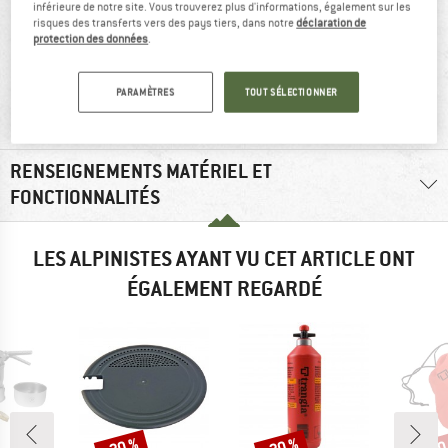
inférieure de notre site. Vous trouverez plus d'informations, également sur les
risques des transferts vers des pays tiers, dans notre
déclaration de
protection des données
.
recommandé à
12 g
PARAMÈTRES
TOUT SÉLECTIONNER
100 %
RENSEIGNEMENTS MATÉRIEL ET
FONCTIONNALITÉS
LES ALPINISTES AYANT VU CET ARTICLE ONT
ÉGALEMENT REGARDÉ
-20 %
-20 %
-20
Remise
Remise
Rem