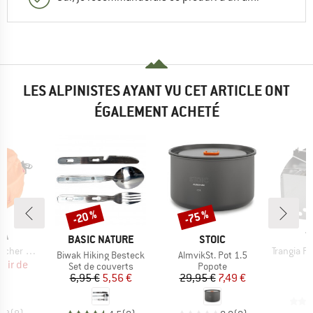
LES ALPINISTES AYANT VU CET ARTICLE ONT
ÉGALEMENT ACHETÉ
-20 %
-75 %
Remise
Remise
UE
M
IA
T
MARQUE
MARQUE
BASIC NATURE
STOIC
Article
ackbeutel
Trangia Pan
Article
Article
Biwak Hiking Besteck
AlmvikSt. Pot 1.5
ix
ix réduit
rtir de
1
Product group
Product group
Set de couverts
Popote
€
Prix
Prix réduit
Prix
Prix réduit
6,95 €
5,56 €
29,95 €
7,49 €