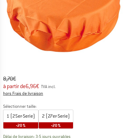
Prix initial :
Prix:
8,70
€
à partir de
6,96
€
TVA incl.
Informations sur les frais de livraison. Ouvre une bo
hors Frais de livraison
Sélectionner taille:
1 (25er-Serie)
2 (27er-Serie)
-20 %
-20 %
Le lien s'ouvre dans une boîte d'inf
Délai de livraison: 3-5 jours ouvrables