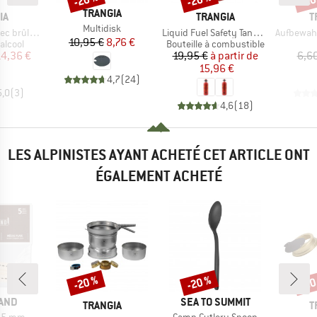
MARQUE
TRANGIA
UE
MARQUE
M
IA
TRANGIA
T
Article
Multidisk
Article
Article
ur à alcool
Liquid Fuel Safety Tank Bottle
Aufbewahrungsbeu
Prix
Prix réduit
10,95 €
8,76 €
oup
Product group
alcool
Bouteille à combustible
ix
ix réduit
Prix
Prix réduit
14,36 €
19,95 €
à partir de
6,6
15,96 €
4,7
(
24
)
5,0
(
3
)
4,6
(
18
)
LES ALPINISTES AYANT ACHETÉ CET ARTICLE ONT
ÉGALEMENT ACHETÉ
-20 %
-20 %
-20
Remise
Remise
Rem
MARQUE
AND
SEA TO SUMMIT
MARQUE
M
TRANGIA
T
Article
m (5 pièces)
Camp Cutlery Spoon