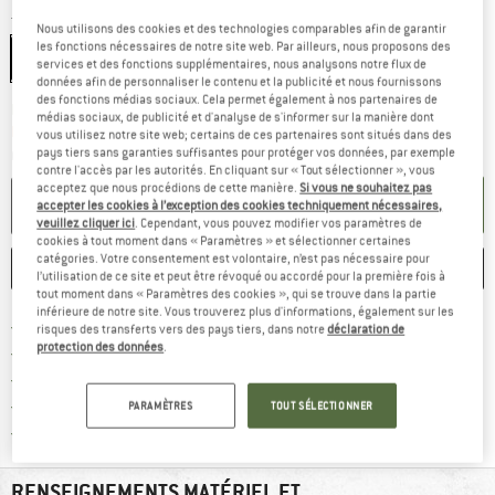
Taille:
Diamant 600
Nous utilisons des cookies et des technologies comparables afin de garantir
les fonctions nécessaires de notre site web. Par ailleurs, nous proposons des
Diamant 600
Keramik
services et des fonctions supplémentaires, nous analysons notre flux de
données afin de personnaliser le contenu et la publicité et nous fournissons
des fonctions médias sociaux. Cela permet également à nos partenaires de
Le lien s'ouvre dans une boîte d'inf
Délai de livraison: 3-5 jours ouvrables
médias sociaux, de publicité et d'analyse de s'informer sur la manière dont
Plus que 1 article en stock !
vous utilisez notre site web; certains de ces partenaires sont situés dans des
pays tiers sans garanties suffisantes pour protéger vos données, par exemple
Quantité:
contre l'accès par les autorités. En cliquant sur « Tout sélectionner », vous
acceptez que nous procédions de cette manière.
Si vous ne souhaitez pas
AJOUTER AU PANIER
accepter les cookies à l’exception des cookies techniquement nécessaires,
veuillez cliquer ici
. Cependant, vous pouvez modifier vos paramètres de
cookies à tout moment dans « Paramètres » et sélectionner certaines
catégories. Votre consentement est volontaire, n’est pas nécessaire pour
ENREGISTRER
COMPARER
l’utilisation de ce site et peut être révoqué ou accordé pour la première fois à
tout moment dans « Paramètres des cookies », qui se trouve dans la partie
inférieure de notre site. Vous trouverez plus d'informations, également sur les
Trouve les infos sur la livrais
Livraison gratuite dès 69 € (FR)
risques des transferts vers des pays tiers, dans notre
déclaration de
protection des données
.
Trouve les informations de paiemen
Droit de retour de 100 jours
> 4 000 000 clients satisfaits
Tous les articles disponibles
PARAMÈTRES
TOUT SÉLECTIONNER
Trouve toutes les i
Protection des acheteurs de Trusted Shops
RENSEIGNEMENTS MATÉRIEL ET