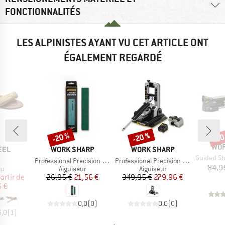
FONCTIONNALITÉS
LES ALPINISTES AYANT VU CET ARTICLE ONT
ÉGALEMENT REGARDÉ
-20 %
-20 %
-20
Remise
Remise
Rem
MAR
WOR
E
MARQUE
MARQUE
EEL
WORK SHARP
WORK SHARP
Article
Guided Sha
cle
Article
Article
Professional Precision Adjust Leather Strop Kit
Professional Precision Adjust Knife Sharpener
84,9
t group
Product group
Product group
au
Aiguiseur
Aiguiseur
ix
ix réduit
Prix
Prix réduit
Prix
Prix réduit
artir de
26,95 €
21,56 €
349,95 €
279,96 €
6 €
0,0
(
0
)
0,0
(
0
)
5,0
(
1
)