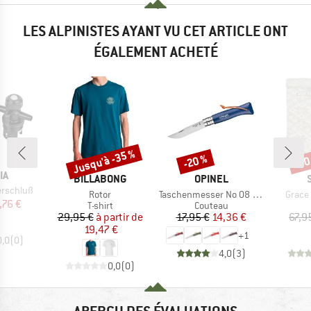
LES ALPINISTES AYANT VU CET ARTICLE ONT
ÉGALEMENT ACHETÉ
Jusqu'à -35 %
-20 %
-60
Remise
Remise
Rem
UE
IA
MARQUE
MARQUE
BILLABONG
OPINEL
erschluß
Article
Article
Article
Rotor
Taschenmesser No 08 Colorama
Grace
ix
ix réduit
,76 €
Product group
Product group
T-shirt
Couteau
Prix
Prix réduit
Prix
Prix réduit
29,95 €
à partir de
17,95 €
14,36 €
67,9
19,47 €
+
1
0,0
(
0
)
4,0
(
3
)
0,0
(
0
)