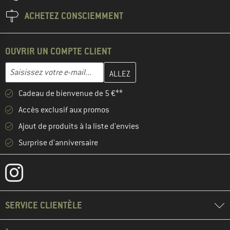
ACHETEZ CONSCIEMMENT
OUVRIR UN COMPTE CLIENT
Entrez votre adresse e-mail ici et créez votre compte client à la 
Adresse e-mail
Cadeau de bienvenue de 5 €**
Accès exclusif aux promos
Ajout de produits à la liste d'envies
Surprise d'anniversaire
SERVICE CLIENTÈLE