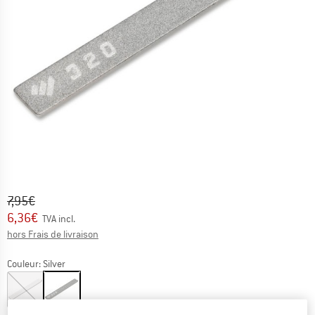
Prix initial :
Prix:
7,95
€
6,36
€
TVA incl.
Informations sur les frais de livraison. Ouvre une bo
hors Frais de livraison
Couleur:
Silver
-20 %