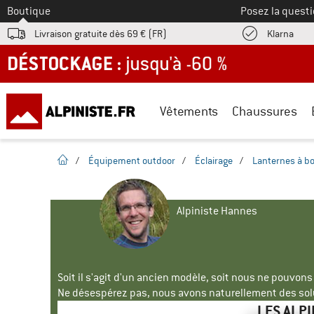
Vers le
Boutique
Posez la questi
Trouv
Livraison gratuite dès 69 € (FR)
Klarna
DÉSTOCKAGE : jusqu'à -60 %
Vêtements
Chaussures
Page d'accueil
/
Équipement outdoor
/
Éclairage
/
Lanternes à b
Alpiniste Hannes
Soit il s'agit d'un ancien modèle, soit nous ne pouvon
Ne désespérez pas, nous avons naturellement des solu
LES ALP