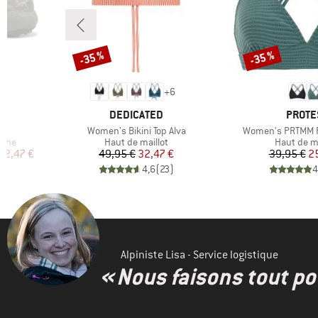
-35 %
-35 %
Remise
Remise
+
6
MARQUE
MARQU
DEDICATED
PROTE
Article
Article
X
Women's Bikini Top Alva
Women's PRTMM Pa
Product group
Product g
oche
Haut de maillot
Haut de ma
duit
Prix
Prix réduit
Pr
Pr
62,47 €
49,95 €
32,47 €
39,95 €
2
)
4,6
(
23
)
4
Alpiniste Lisa - Service logistique
« Nous faisons tout pou