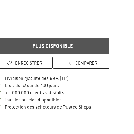
PLUS DISPONIBLE
ENREGISTRER
COMPARER
Trouve les infos sur la livraison 
Livraison gratuite dès 69 € (FR)
Trouve les informations de paiement i
Droit de retour de 100 jours
> 4 000 000 clients satisfaits
Tous les articles disponibles
Trouve toutes les infos
Protection des acheteurs de Trusted Shops