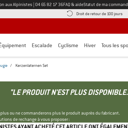
Appelez-nous au
on aux Alpinistes
|
04 65 82 17 36
FAQ & aide
Statut de ma command
e les informations de paiement ici ! Ouvre une boîte d'information
Tro
Droit de retour de 100 jours
Équipement
Escalade
Cyclisme
Hiver
Tous les spo
ougie
/
Kerzenlaternen Set
"LE PRODUIT N'EST PLUS DISPONIBLE.
s plus ou ne commanderons plus le produit auprès du fabricant.
tions de rechange à vous proposer :
INISTES AYANT ACHETÉ CET ARTICLE ONT ÉGALEMEN