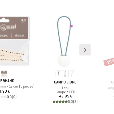
-20 
Remi
RQUE
UERHAND
MARQUE
M
CAMPO LIBRE
O
 mm x 12 cm (5 pièces)
Article
Artic
Leni
Lamp
Prix
4,90 €
Product group
Lampe à LED
Prix
42,95 €
0,0
(
0
)
5,0
(
2
)