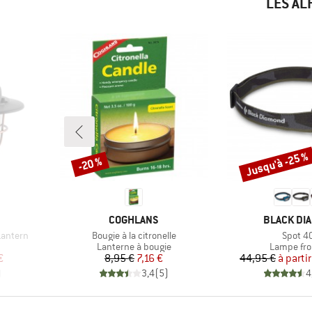
LES AL
Jusqu'à -25 %
-20 %
Remise
Remise
MARQUE
MARQUE
COGHLANS
BLACK DI
Article
Article
Lantern
Bougie à la citronelle
Spot 4
Product group
Product g
Lanterne à bougie
Lampe fro
duit
Prix
Prix réduit
Pr
Pr
€
8,95 €
7,16 €
44,95 €
à parti
)
3,4
(
5
)
4