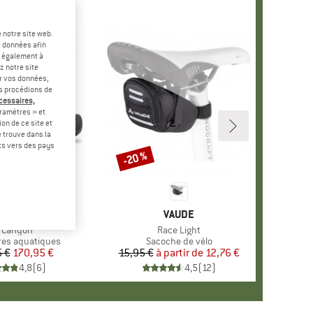
 notre site web.
e données afin
t également à
z notre site
er vos données,
us procédions de
écessaires,
ramètres » et
on de ce site et
 trouve dans la
rts vers des pays
-20 %
Remise
RQUE
SPORTIVA
MARQUE
VAUDE
ticle
 Canyon
Article
Race Light
group
es aquatiques
Product group
Sacoche de vélo
 €
Prix
Prix réduit
170,95 €
15,95 €
à partir de
Prix
Prix réduit
12,76 €
4,8
(
6
)
4,5
(
12
)