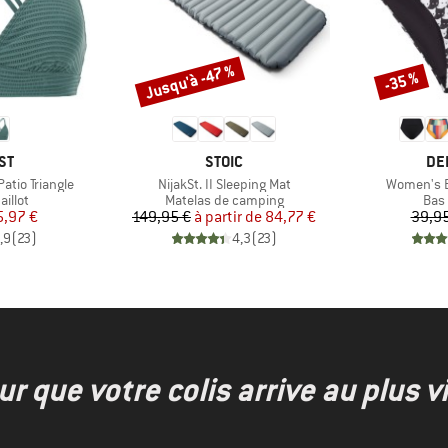
Jusqu'à -47 %
-35 %
Remise
Remise
E
MARQUE
MA
ST
STOIC
DE
Article
Article
tio Triangle
NijakSt. II Sleeping Mat
Women's Bi
roup
Product group
Prod
illot
Matelas de camping
Bas 
ix
ix réduit
Prix
Prix réduit
5,97 €
149,95 €
à partir de
84,77 €
39,95
,9
(
23
)
4,3
(
23
)
r que votre colis arrive au plus vi