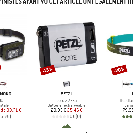
PINISTES AYANT VU CET ARTICLE ONT ÉGALEMENT 
-20 %
-15 %
Remise
Remise
MARQUE
AMOND
PETZL
Article
Article
00
Core 2 Akku
Headlam
roup
Product group
Prod
ntale
Batterie rechargeable
Lamp
ix
ix réduit
Prix
Prix réduit
r de
33,71 €
29,95 €
25,46 €
79,9
,5
(
26
)
0,0
(
0
)