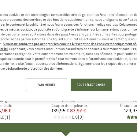
s des cookies et des technologies comparables afin de garantir les fonctions nécessaires de
, nous proposons des services et des fonctions supplémentaires, nous analysons notre flux d
ser le contenu et la publicité et nous fournissons des fonctions médias sociaux. Cela perme
es de médias sociaux, de publicité et d'analyse de s'informer sur la manière dont vous utilise
s de ces partenaires sont situés dans des pays tiers sans garanties suffisantes pour protég
ontre l'accès par les autorités. En cliquant sur « Tout sélectionner », vous acceptez que no
e.
Si vous ne souhaitez pas accepter les cookies à l’exception des cookies techniquement n
er ici
. Cependant, vous pouvez modifier vos paramètres de cookies à tout moment dans « Pa
certaines catégories. Votre consentement est volontaire, n’est pas nécessaire pour l’utilisati
oqué ou accordé pour la première fois à tout moment dans « Paramètres des cookies », qui se
eure de notre site. Vous trouverez plus d'informations, également sur les risques des transfe
-40 %
-5 %
Remise
Remise
otre
déclaration de protection des données
.
PARAMÈTRES
TOUT SÉLECTIONNER
QUE
L
MARQUE
UVEX
MA
LA 
ving
Article
Rise CC
Ar
TX
oup
scalade
Product group
Casque de cyclisme
Product 
Chaussur
ix
ix réduit
5,96 €
139,95 €
Prix
Prix réduit
83,97 €
179,95
4,0
(
1
)
0,0
(
0
)