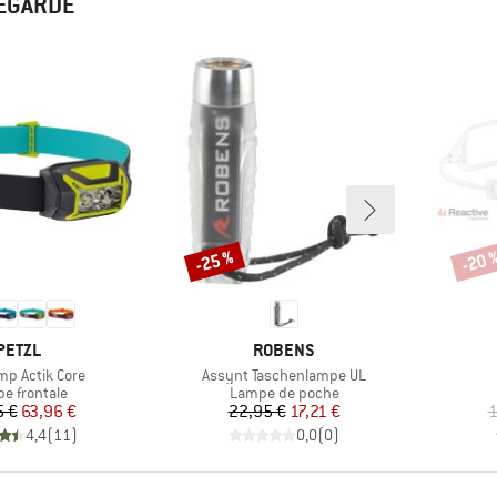
REGARDÉ
-25 %
-20 
Remise
Remi
MARQUE
MARQUE
PETZL
ROBENS
Article
p Actik Core
Assynt Taschenlampe UL
uct group
Product group
e frontale
Lampe de poche
Prix
Prix réduit
Prix
Prix réduit
5 €
63,96 €
22,95 €
17,21 €
1
4,4
(
11
)
0,0
(
0
)