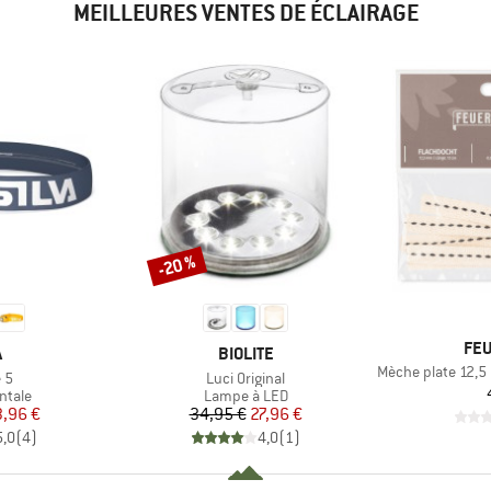
MEILLEURES VENTES DE ÉCLAIRAGE
-20 %
Remise
MA
FE
QUE
MARQUE
A
BIOLITE
Article
Mèche plate 12,5
Article
 5
Luci Original
roup
Product group
ntale
Lampe à LED
ix
ix réduit
Prix
Prix réduit
3,96 €
34,95 €
27,96 €
5,0
(
4
)
4,0
(
1
)