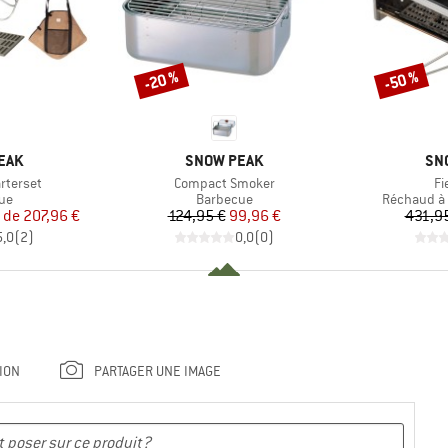
-20 %
-50 %
Remise
Remise
MARQUE
MA
EAK
SNOW PEAK
SN
Article
Ar
arterset
Compact Smoker
Fi
t group
Product group
Product gr
ue
Barbecue
Réchaud à 
ix
ix réduit
Prix
Prix réduit
r de
207,96 €
124,95 €
99,96 €
431,9
5,0
(
2
)
0,0
(
0
)
ION
PARTAGER UNE IMAGE