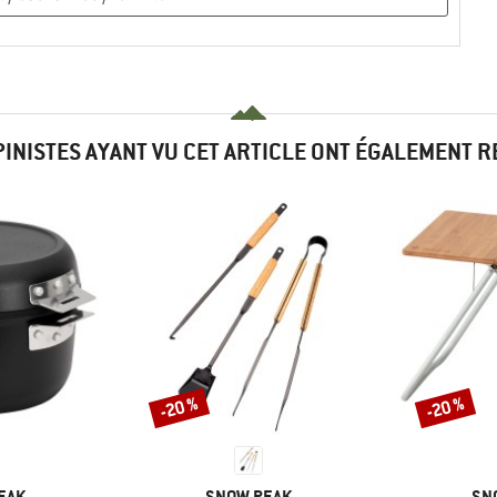
PINISTES AYANT VU CET ARTICLE ONT ÉGALEMENT 
-20 %
-20 %
Remise
Remise
MARQUE
MA
EAK
SNOW PEAK
SN