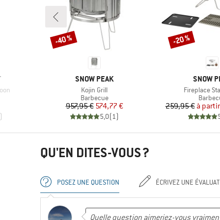
-40 %
-20 %
Remise
Remise
MARQUE
MARQUE
T
SNOW PEAK
SNOW P
Article
Article
poon
Kojin Grill
Fireplace St
oup
Product group
Produc
Barbecue
Barbec
duit
Prix
Prix réduit
Pr
Pr
957,95 €
574,77 €
259,95 €
à parti
)
5,0
(
1
)
QU'EN DITES-VOUS ?
POSEZ UNE QUESTION
ÉCRIVEZ UNE ÉVALUAT