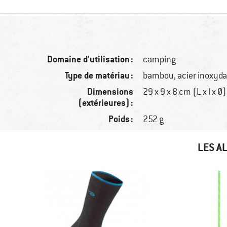
Domaine d'utilisation :
camping
Type de matériau :
bambou, acier inoxydab
Dimensions
29 x 9 x 8 cm (L x l x Ø)
(extérieures) :
Poids :
252 g
LES A