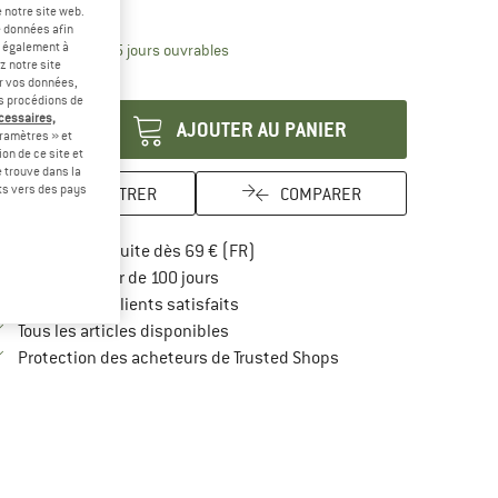
-40 %
 notre site web.
e données afin
t également à
Le lien s'ouvre dans une boîte d'inform
lai de livraison: 3-5 jours ouvrables
z notre site
antité:
er vos données,
us procédions de
écessaires,
AJOUTER AU PANIER
ramètres » et
on de ce site et
 trouve dans la
rts vers des pays
ENREGISTRER
COMPARER
Trouve les infos sur la livraison 
Livraison gratuite dès 69 € (FR)
Trouve les informations de paiement i
Droit de retour de 100 jours
> 4 000 000 clients satisfaits
Tous les articles disponibles
Trouve toutes les infos
Protection des acheteurs de Trusted Shops