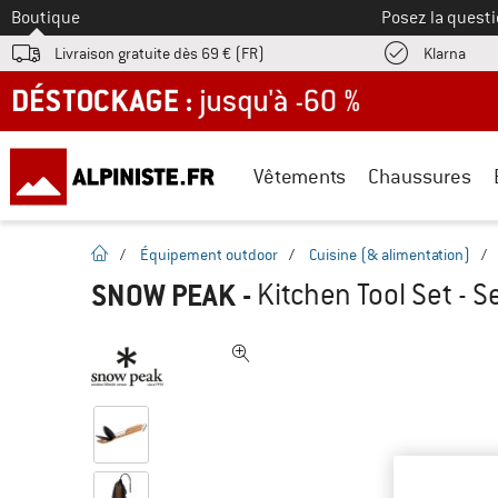
Vers le
Boutique
Posez la questi
Trouv
Livraison gratuite dès 69 € (FR)
Klarna
DÉSTOCKAGE : jusqu'à -60 %
Vêtements
Chaussures
Page d'accueil
/
Équipement outdoor
/
Cuisine (& alimentation)
/
SNOW PEAK
-
Kitchen Tool Set - S