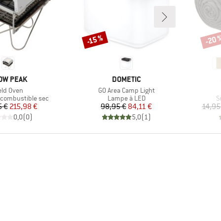
-20 
-15 %
Remise
Remi
RQUE
MARQUE
OW PEAK
DOMETIC
ticle
Article
eld Oven
GO Area Camp Light
oup
Product group
P
combustible sec
Lampe à LED
S
Prix
Prix réduit
Prix
Prix réduit
5 €
215,98 €
98,95 €
84,11 €
14,95
0,0
(
0
)
5,0
(
1
)