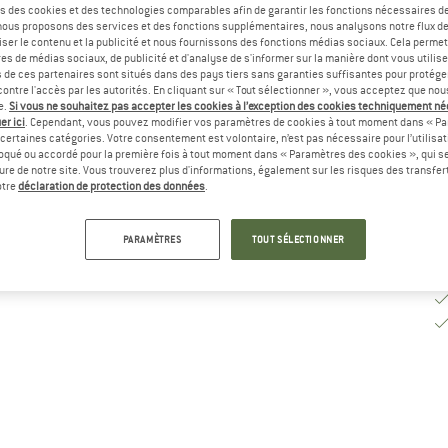
s des cookies et des technologies comparables afin de garantir les fonctions nécessaires de
, nous proposons des services et des fonctions supplémentaires, nous analysons notre flux d
ser le contenu et la publicité et nous fournissons des fonctions médias sociaux. Cela perme
Dé
es de médias sociaux, de publicité et d'analyse de s'informer sur la manière dont vous utilise
Qu
s de ces partenaires sont situés dans des pays tiers sans garanties suffisantes pour protég
ontre l'accès par les autorités. En cliquant sur « Tout sélectionner », vous acceptez que no
e.
Si vous ne souhaitez pas accepter les cookies à l’exception des cookies techniquement n
er ici
. Cependant, vous pouvez modifier vos paramètres de cookies à tout moment dans « Pa
certaines catégories. Votre consentement est volontaire, n’est pas nécessaire pour l’utilisati
oqué ou accordé pour la première fois à tout moment dans « Paramètres des cookies », qui se
eure de notre site. Vous trouverez plus d'informations, également sur les risques des transfe
otre
déclaration de protection des données
.
PARAMÈTRES
TOUT SÉLECTIONNER