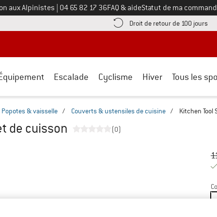
Appelez-nous au
on aux Alpinistes
|
04 65 82 17 36
FAQ & aide
Statut de ma command
e les informations de paiement ici ! Ouvre une boîte d'information
Tro
Droit de retour de 100 jours
Équipement
Escalade
Cyclisme
Hiver
Tous les spo
Popotes & vaisselle
/
Couverts & ustensiles de cuisine
/
Kitchen Tool 
et de cuisson
(0)
Pr
Pr
1
Co