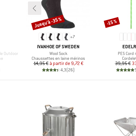
Jusqu'à -35 %
-15 %
Remise
Remise
+
7
MARQUE
MARQU
IVANHOE OF SWEDEN
EDELR
Article
Article
le Outdoor
Wool Sock
PES Cord
Product group
Product
me
Chaussettes en laine mérinos
Cordele
duit
Prix
Prix réduit
Pr
Pr
14,95 €
à partir de
9,72 €
39,95 €
3
)
4,3
(
26
)