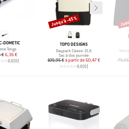
Jusqu'à -45 %
Jusq
Remise
Remi
UE
C-DOMETIC
MARQUE
TOPO DESIGNS
cle
cone Tongs
Article
Articl
Daypack Classic 21,6
Women
Prix
Prix réduit
 €
6,36 €
Product group
Sac à dos journée
Prix
Prix réduit
109,95 €
à partir de
60,47 €
79,95
0,0
(
0
)
0,0
(
0
)