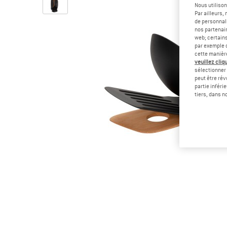
Nous utilison
Par ailleurs
de personnali
nos partenair
web; certain
par exemple c
cette manièr
veuillez cliqu
sélectionner 
peut être rév
partie inféri
tiers, dans n