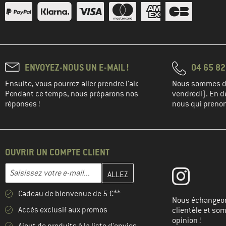
ENVOYEZ-NOUS UN E-MAIL !
04 65 82
Ensuite, vous pourrez aller prendre l'air.
Nous sommes di
Pendant ce temps, nous préparons nos
vendredi). En de
réponses !
nous qui prenons
OUVRIR UN COMPTE CLIENT
Entrez votre adresse e-mail ici et créez votre compte client à la 
Adresse e-mail
Cadeau de bienvenue de 5 €**
Nous échangeon
Accès exclusif aux promos
clientèle et so
opinion !