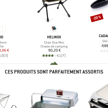
-20 %
Remise
MARQ
CADA
E
MARQUE
ID
HELINOX
Arti
Sili
Article
 4mm
Chair One Mini
7,95
 group
Product group
tte
Chaise de camping
ix
ix réduit
Prix
3,96 €
90,20 €
5,0
(
3
)
4,1
(
7
)
CES PRODUITS SONT PARFAITEMENT ASSORTIS