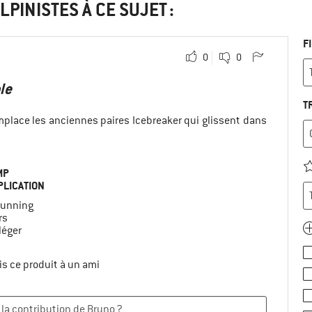
LPINISTES À CE SUJET :
F
0
0
le
T
mplace les anciennes paires Icebreaker qui glissent dans
MP
PLICATION
 running
rs
léger
s ce produit à un ami