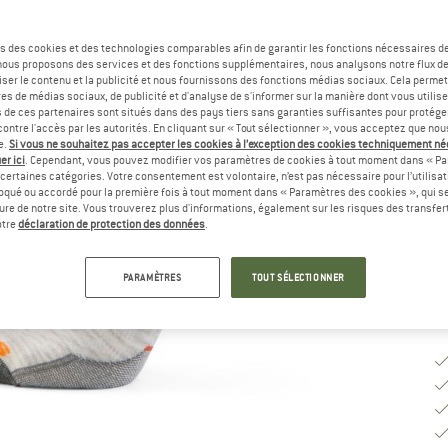
Sé
s des cookies et des technologies comparables afin de garantir les fonctions nécessaires de
, nous proposons des services et des fonctions supplémentaires, nous analysons notre flux d
ser le contenu et la publicité et nous fournissons des fonctions médias sociaux. Cela perme
es de médias sociaux, de publicité et d'analyse de s'informer sur la manière dont vous utilise
s de ces partenaires sont situés dans des pays tiers sans garanties suffisantes pour protég
ontre l'accès par les autorités. En cliquant sur « Tout sélectionner », vous acceptez que no
G
e.
Si vous ne souhaitez pas accepter les cookies à l’exception des cookies techniquement n
er ici
. Cependant, vous pouvez modifier vos paramètres de cookies à tout moment dans « Pa
certaines catégories. Votre consentement est volontaire, n’est pas nécessaire pour l’utilisati
Dé
oqué ou accordé pour la première fois à tout moment dans « Paramètres des cookies », qui se
Qu
eure de notre site. Vous trouverez plus d'informations, également sur les risques des transfe
otre
déclaration de protection des données
.
PARAMÈTRES
TOUT SÉLECTIONNER