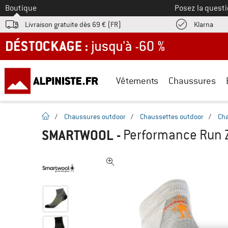
Vers le
Boutique
Posez la questi
Trouv
Livraison gratuite dès 69 € (FR)
Klarna
DÉSTOCKAGE : jusqu'à -60 %
Vêtements
Chaussures
Page d'accueil
/
Chaussures outdoor
/
Chaussettes outdoor
/
Cha
SMARTWOOL
-
Performance Run Z