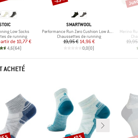
MARQUE
MARQUE
STOIC
SMARTWOOL
Article
Article
nning Low Socks
Performance Run Zero Cushion Low Ankle
Merino Ru
group
Product group
Pro
tes de running
Chaussettes de running
Cha
Prix
Prix réduit
Prix
Prix réduit
partir de
10,77 €
19,95 €
14,96 €
19,95
4,6
(
64
)
0,0
(
0
)
T ACHETÉ