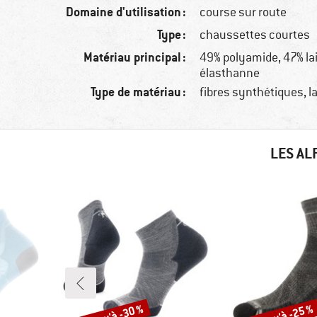
Domaine d'utilisation :
course sur route
Type :
chaussettes courtes
Matériau principal :
49% polyamide, 47% la
élasthanne
Type de matériau :
fibres synthétiques, l
LES AL
Jusqu'à -30 %
Jusqu'à -25 %
Remise
Remise