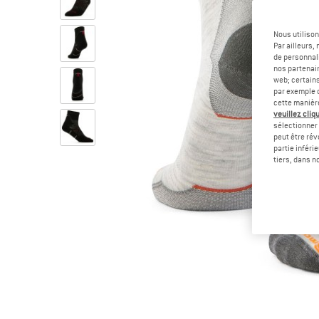
Nous utilison
Par ailleurs
de personnali
nos partenair
web; certain
par exemple c
cette manièr
veuillez cliqu
sélectionner 
peut être rév
partie inféri
tiers, dans n