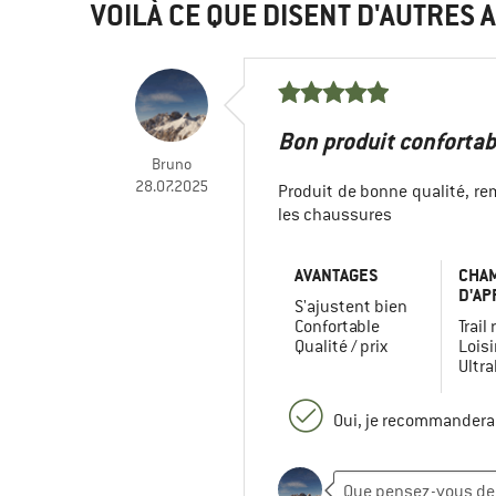
VOILÀ CE QUE DISENT D'AUTRES A
Bon produit confortab
Bruno
28.07.2025
Produit de bonne qualité, re
les chaussures
AVANTAGES
CHA
D'AP
S'ajustent bien
Confortable
Trail
Qualité / prix
Loisi
Ultra
Oui, je recommanderai