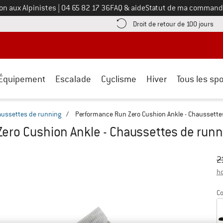
Appelez-nous au
on aux Alpinistes
|
04 65 82 17 36
FAQ & aide
Statut de ma command
e les informations de paiement ici ! Ouvre une boîte d'information
Tro
Droit de retour de 100 jours
Équipement
Escalade
Cyclisme
Hiver
Tous les spo
ussettes de running
/
Performance Run Zero Cushion Ankle - Chaussette
ero Cushion Ankle - Chaussettes de runn
Pr
Pr
2
ho
Co