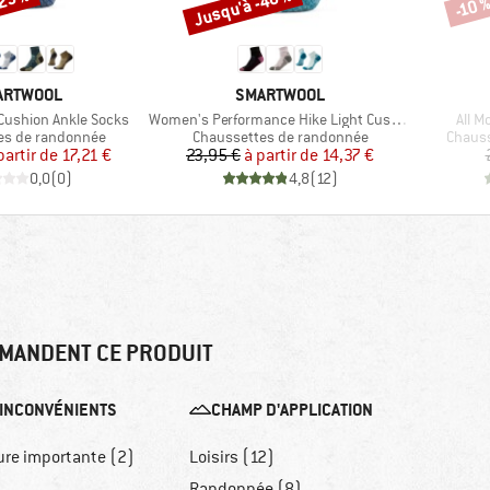
-25 %
Jusqu'à -40 %
-10 
Remise
Remi
RQUE
MARQUE
ARTWOOL
SMARTWOOL
Article
Articl
 Cushion Ankle Socks
Women's Performance Hike Light Cushion Ankle
All M
roup
Product group
Produc
es de randonnée
Chaussettes de randonnée
Chauss
Prix
Prix réduit
Prix
Prix réduit
partir de
17,21 €
23,95 €
à partir de
14,37 €
0,0
(
0
)
4,8
(
12
)
MANDENT CE PRODUIT
INCONVÉNIENTS
CHAMP D'APPLICATION
ure importante (2)
Loisirs (12)
Randonnée (8)