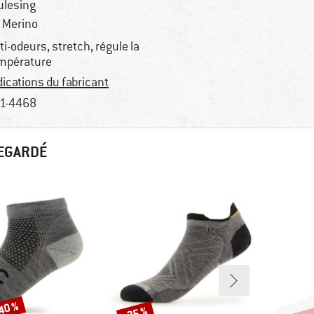
lesing
 Merino
ti-odeurs, stretch, régule la
mpérature
dications du fabricant
1-4468
REGARDÉ
-40 %
Jusq
-25 %
Remise
Remi