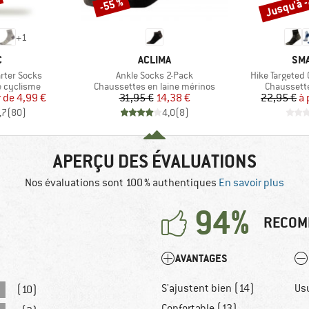
Jusqu'à 
-55 %
Remise
Remise
+
1
QUE
MARQUE
MA
C
ACLIMA
SM
Article
Article
rter Socks
Ankle Socks 2-Pack
Hike Targeted
Product group
Product g
e cyclisme
Chaussettes en laine mérinos
Chaussett
ix
ix réduit
Prix
Prix réduit
r de
4,99 €
31,95 €
14,38 €
22,95 €
à 
,7
(
80
)
4,0
(
8
)
APERÇU DES ÉVALUATIONS
Nos évaluations sont 100 % authentiques
En savoir plus
94%
RECOM
AVANTAGES
S'ajustent bien (14)
Us
(10)
Confortable (13)