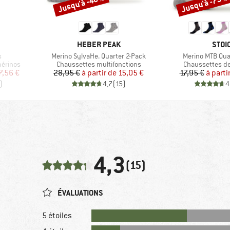
Jusqu'à -48 %
Jusqu'à -75 %
Remise
Remise
MARQUE
MAR
HEBER PEAK
STOI
Article
Article
s
Merino SylvaHe. Quarter 2-Pack
Merino MTB Qua
Product group
Product group
mérinos
Chaussettes multifonctions
Chaussettes d
duit
Prix
Prix réduit
Pr
Pr
7,56 €
28,95 €
à partir de
15,05 €
17,95 €
à parti
)
4,7
(
15
)
4
4,3
(15)
ÉVALUATIONS
5 étoiles