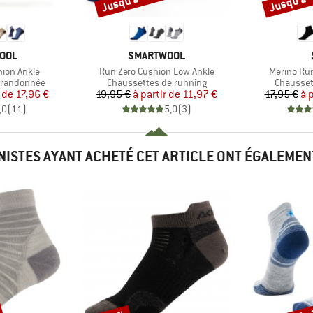
MARQUE
OOL
SMARTWOOL
Article
Article
hion Ankle
Run Zero Cushion Low Ankle
Merino Ru
Product group
Product 
 randonnée
Chaussettes de running
Chausset
ix
ix réduit
Prix
Prix réduit
r de
17,96 €
19,95 €
à partir de
11,97 €
17,95 €
à 
,0
(
11
)
5,0
(
3
)
INISTES AYANT ACHETÉ CET ARTICLE ONT ÉGALEMEN