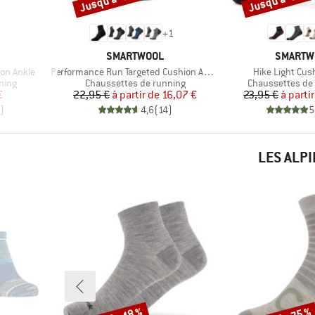
+
1
MARQUE
MARQUE
SMARTWOOL
SMARTW
Article
Article
on Ankle
Performance Run Targeted Cushion Ankle
Hike Light Cus
Product group
Product group
ning
Chaussettes de running
Chaussettes de
duit
Prix
Prix réduit
Pr
Pr
€
22,95 €
à partir de
16,07 €
23,95 €
à parti
)
4,6
(
14
)
5
LES ALP