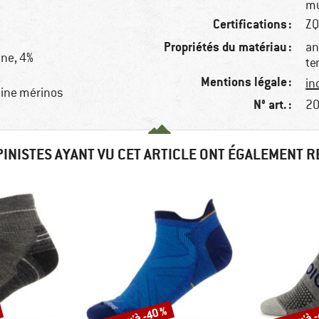
mu
Certifications :
ZQ
Propriétés du matériau :
an
ine, 4%
te
Mentions légale :
in
aine mérinos
N° art. :
20
PINISTES AYANT VU CET ARTICLE ONT ÉGALEMENT 
Jusqu'à -40 %
Jusqu'à 
Remise
Remise