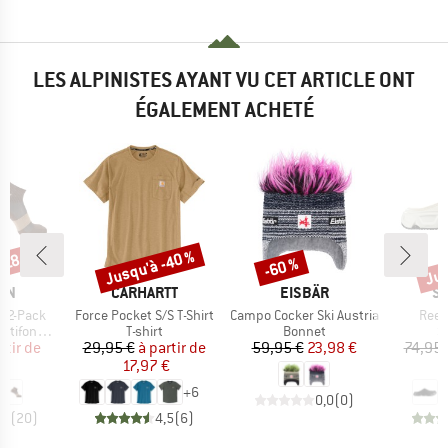
LES ALPINISTES AYANT VU CET ARTICLE ONT
ÉGALEMENT ACHETÉ
Jusqu'à -40 %
Jus
-18 %
-60 %
Remise
Remise
Rem
E
MARQUE
MARQUE
M
ON
CARHARTT
EISBÄR
S
Article
Article
Artic
e 2-Pack
Force Pocket S/S T-Shirt
Campo Cocker Ski Austria
Reela
Product group
Product group
P
onctions
T-shirt
Bonnet
S
ix
ix réduit
Prix
Prix réduit
Prix
Prix réduit
rtir de
29,95 €
à partir de
59,95 €
23,98 €
74,95 
€
17,97 €
5
+
6
0,0
(
0
)
,9
(
20
)
4,5
(
6
)