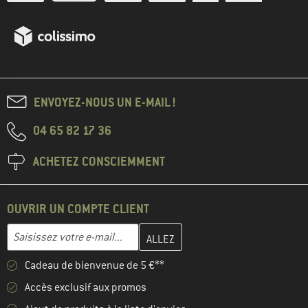
ENVOYEZ-NOUS UN E-MAIL !
04 65 82 17 36
ACHETEZ CONSCIEMMENT
OUVRIR UN COMPTE CLIENT
Entrez votre adresse e-mail ici et créez votre compte client à la 
Adresse e-mail
Cadeau de bienvenue de 5 €**
Accès exclusif aux promos