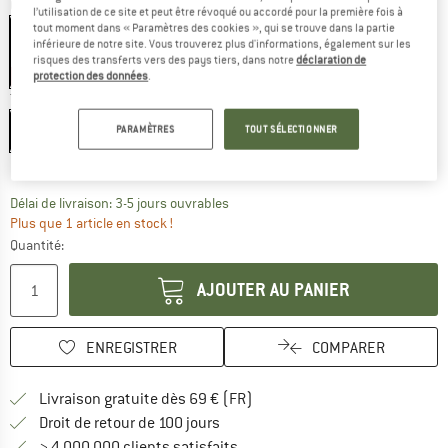
Couleur:
Tea Leaf
l’utilisation de ce site et peut être révoqué ou accordé pour la première fois à
tout moment dans « Paramètres des cookies », qui se trouve dans la partie
inférieure de notre site. Vous trouverez plus d'informations, également sur les
risques des transferts vers des pays tiers, dans notre
déclaration de
-60 %
protection des données
.
Taille:
S
S
M
L
XL
XXL
3XL
PARAMÈTRES
TOUT SÉLECTIONNER
Guide des tailles
Le lien s'ouvre dans une boîte d'inf
Délai de livraison: 3-5 jours ouvrables
Plus que 1 article en stock !
Quantité:
AJOUTER AU PANIER
ENREGISTRER
COMPARER
Trouve les infos sur la livrais
Livraison gratuite dès 69 € (FR)
Trouve les informations de paiemen
Droit de retour de 100 jours
> 4 000 000 clients satisfaits