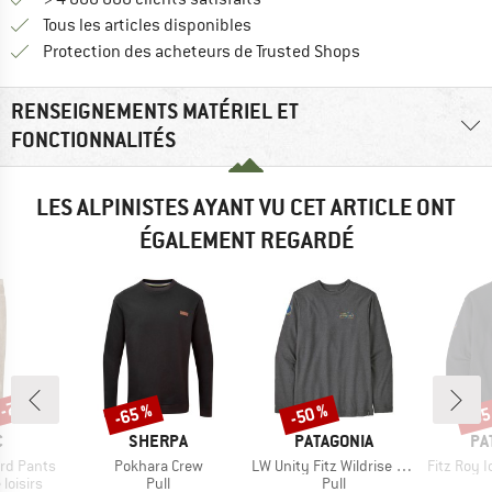
Tous les articles disponibles
Trouve toutes les i
Protection des acheteurs de Trusted Shops
RENSEIGNEMENTS MATÉRIEL ET
FONCTIONNALITÉS
LES ALPINISTES AYANT VU CET ARTICLE ONT
ÉGALEMENT REGARDÉ
 -75 %
-65 %
-50 %
-55
Remise
Remise
Rem
QUE
MARQUE
MARQUE
MA
C
SHERPA
PATAGONIA
PA
Article
Article
Article
rd Pants
Pokhara Crew
LW Unity Fitz Wildrise Crew
Fitz Roy Icon Up
oup
Product group
Product group
loisirs
Pull
Pull