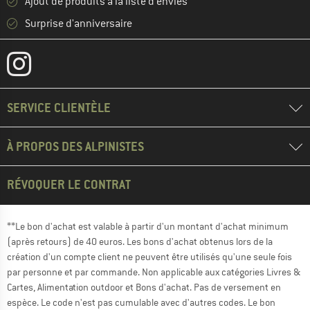
Ajout de produits à la liste d'envies
Surprise d'anniversaire
SERVICE CLIENTÈLE
À PROPOS DES ALPINISTES
RÉVOQUER LE CONTRAT
**Le bon d'achat est valable à partir d'un montant d'achat minimum
(après retours) de 40 euros. Les bons d'achat obtenus lors de la
création d'un compte client ne peuvent être utilisés qu'une seule fois
par personne et par commande. Non applicable aux catégories Livres &
Cartes, Alimentation outdoor et Bons d'achat. Pas de versement en
espèce. Le code n'est pas cumulable avec d'autres codes. Le bon