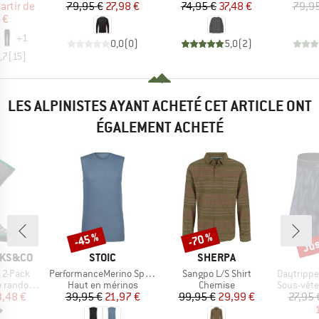
ix
ix réduit
Prix
Prix réduit
Prix
Prix réduit
artir de
79,95 €
27,98 €
74,95 €
37,48 €
79,95
 €
+
1
0,0
(
0
)
5,0
(
2
)
,7
(
15
)
LES ALPINISTES AYANT ACHETÉ CET ARTICLE ONT
ÉGALEMENT ACHETÉ
Jus
-45 %
-70 %
Remise
Remise
Rem
MARQUE
MARQUE
CKS&CO
STOIC
SHERPA
Article
Article
Article
 2-Pack
PerformanceMerino SpikenSt. Tank
Sangpo L/S Shirt
Daytripper 
Product group
Product group
Product g
andonnée
Haut en mérinos
Chemise
Sous-vêteme
ix
ix réduit
Prix
Prix réduit
Prix
Prix réduit
3,48 €
39,95 €
21,97 €
99,95 €
29,99 €
27,95 