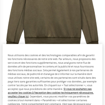
Nous utilisons des cookies et des technologies comparables afin de garantir
Photos détaillées
les fonctions nécessaires de notre site web. Par ailleurs, nous proposons des
services et des fonctions supplémentaires, nous analysons notre flux de
données afin de personnaliser le contenu et la publicité et nous fournissons
des fonctions médias sociaux. Cela permet également à nos partenaires de
médias sociaux, de publicité et d'analyse de s'informer sur la manière dont
vous utilisez notre site web; certains de ces partenaires sont situés dans des
pays tiers sans garanties suffisantes pour protéger vos données, par exemple
Prix initial :
Prix:
105,95
€
contre l'accès par les autorités. En cliquant sur « Tout sélectionner », vous
acceptez que nous procédions de cette manière.
Si vous ne souhaitez pas
42,38
€
TVA incl.
accepter les cookies à l’exception des cookies techniquement nécessaires,
Informations sur les frais de livraison. Ouvre une bo
hors Frais de livraison
veuillez cliquer ici
. Cependant, vous pouvez modifier vos paramètres de
cookies à tout moment dans « Paramètres » et sélectionner certaines
catégories. Votre consentement est volontaire, n’est pas nécessaire pour