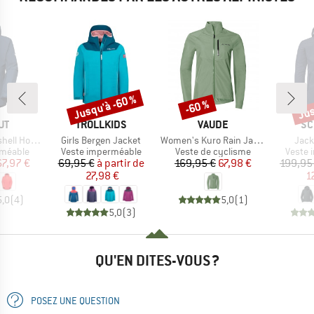
Jusqu'à -60 %
Jus
-60 %
Remise
Remise
Rem
UE
MARQUE
MARQUE
MA
UT
TROLLKIDS
VAUDE
SC
Article
Article
Artic
oded Jacket
Girls Bergen Jacket
Women's Kuro Rain Jacket
Jack
up
Product group
Product group
Produc
rméable
Veste imperméable
Veste de cyclisme
Veste 
ix
ix réduit
Prix
Prix réduit
Prix
Prix réduit
67,97 €
69,95 €
à partir de
169,95 €
67,98 €
199,95
27,98 €
1
5,0
(
4
)
5,0
(
1
)
5,0
(
3
)
QU'EN DITES-VOUS ?
POSEZ UNE QUESTION