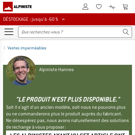
Vers le compte client
Vers 
Vers la liste d'env
Vers le com
DÉSTOCKAGE : jusqu'à -60 %
DÉSTOCKAGE : jusqu'à -60 % »
Vestes imperméables
Alpiniste Hannes
"LE PRODUIT N'EST PLUS DISPONIBLE."
Soit il s'agit d'un ancien modèle, soit nous ne pouvons plus
ou ne commanderons plus le produit auprès du fabricant.
Ne désespérez pas, nous avons naturellement des solutions
de rechange à vous proposer :