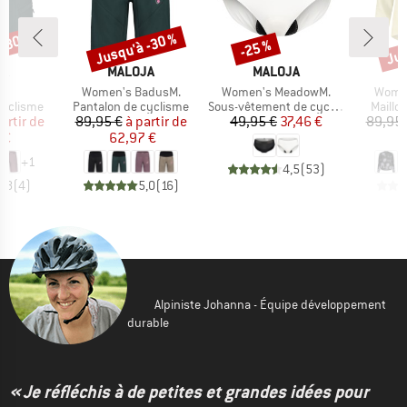
 -30 %
Jusqu'à -30 %
Jus
-25 %
Remise
Remise
Rem
UE
MARQUE
MARQUE
M
JA
MALOJA
MALOJA
M
e
Article
Article
Article
.
Women's BadusM.
Women's MeadowM.
Women
p
Product group
Product group
Produc
cyclisme
Pantalon de cyclisme
Sous-vêtement de cyclisme
Maillo
ix
ix réduit
Prix
Prix réduit
Prix
Prix réduit
artir de
89,95 €
à partir de
49,95 €
37,46 €
89,95 
 €
62,97 €
6
+
1
4,5
(
53
)
4,8
(
4
)
5,0
(
16
)
Alpiniste Johanna - Équipe développement
durable
« Je réfléchis à de petites et grandes idées pour