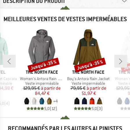
DESCRIPTION DU PRODUIT
MEILLEURES VENTES DE VESTES IMPERMÉABLES
Jusqu'à -35 %
Jusqu'à -35 %
Jus
Remise
Remise
Rem
E
MARQUE
MARQUE
MARQ
FEL
THE NORTH FACE
THE NORTH FACE
THE 
Article
Article
Article
t Cascata
Women's Antora Rain Jacket
Boy's Antora Rain Jacket
Women's
up
Product group
Product group
Produc
rméable
Veste imperméable
Veste imperméable
Veste 
ix
ix réduit
Prix
Prix réduit
Prix
Prix réduit
04,98 €
129,95 €
à partir de
79,95 €
à partir de
129,95
84,47 €
51,97 €
9
+
4
5,0
(
4
)
5,0
(
12
)
5,0
(
3
)
RECOMMANDÉS PAR LES AUTRES ALPINISTES