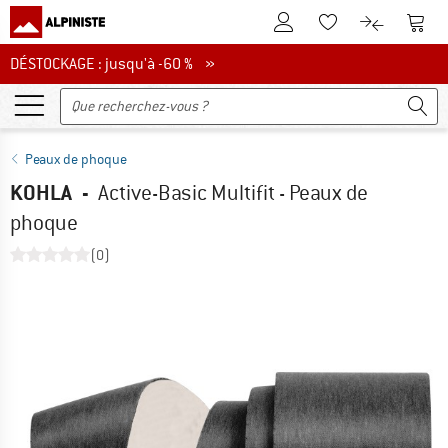
Vers le compte client
Vers 
Vers la liste d'env
Vers le com
DÉSTOCKAGE : jusqu'à -60 %
DÉSTOCKAGE : jusqu'à -60 % »
Peaux de phoque
KOHLA
-
Active-Basic Multifit - Peaux de
phoque
(0)