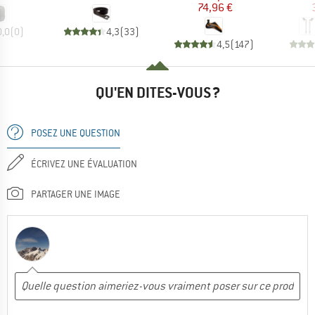
74,96 €
0,0
(
0
)
4,3
(
33
)
4,5
(
147
)
QU'EN DITES-VOUS ?
POSEZ UNE QUESTION
ÉCRIVEZ UNE ÉVALUATION
PARTAGER UNE IMAGE