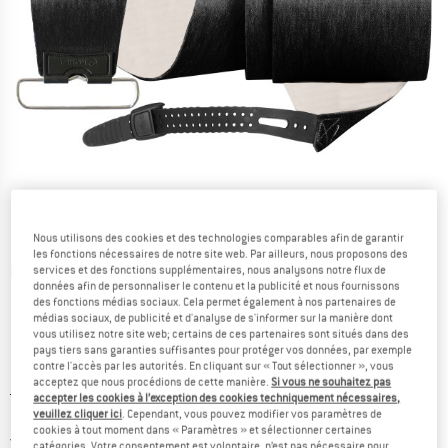
Nous utilisons des cookies et des technologies comparables afin de garantir
les fonctions nécessaires de notre site web. Par ailleurs, nous proposons des
Photos détaillées
services et des fonctions supplémentaires, nous analysons notre flux de
données afin de personnaliser le contenu et la publicité et nous fournissons
des fonctions médias sociaux. Cela permet également à nos partenaires de
médias sociaux, de publicité et d'analyse de s'informer sur la manière dont
vous utilisez notre site web; certains de ces partenaires sont situés dans des
pays tiers sans garanties suffisantes pour protéger vos données, par exemple
contre l'accès par les autorités. En cliquant sur « Tout sélectionner », vous
acceptez que nous procédions de cette manière.
Si vous ne souhaitez pas
Prix initial :
Prix:
139,95
€
accepter les cookies à l’exception des cookies techniquement nécessaires,
veuillez cliquer ici
. Cependant, vous pouvez modifier vos paramètres de
118,96
€
TVA incl.
cookies à tout moment dans « Paramètres » et sélectionner certaines
France. Informations sur les frais de l
Livraison gratuite
(FR)
catégories. Votre consentement est volontaire, n’est pas nécessaire pour