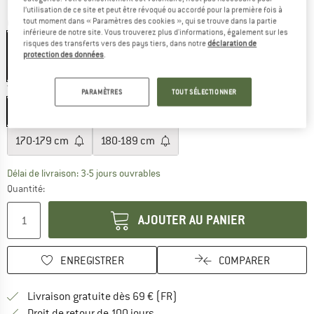
l’utilisation de ce site et peut être révoqué ou accordé pour la première fois à
tout moment dans « Paramètres des cookies », qui se trouve dans la partie
Couleur:
Black
inférieure de notre site. Vous trouverez plus d'informations, également sur les
risques des transferts vers des pays tiers, dans notre
déclaration de
protection des données
.
-15 %
Taille:
140-149 cm
PARAMÈTRES
TOUT SÉLECTIONNER
140-149 cm
150-159 cm
160-169 cm
170-179 cm
180-189 cm
Le lien s'ouvre dans une boîte d'inf
Délai de livraison: 3-5 jours ouvrables
Quantité:
AJOUTER AU PANIER
ENREGISTRER
COMPARER
Trouve les infos sur la livrais
Livraison gratuite dès 69 € (FR)
Trouve les informations de paiemen
Droit de retour de 100 jours