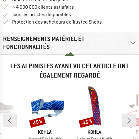
> 4 000 000 clients satisfaits
Tous les articles disponibles
Trouve toutes les i
Protection des acheteurs de Trusted Shops
RENSEIGNEMENTS MATÉRIEL ET
FONCTIONNALITÉS
LES ALPINISTES AYANT VU CET ARTICLE ONT
ÉGALEMENT REGARDÉ
-15 %
-15 %
-15
Remise
Remise
Rem
QUE
MARQUE
MARQUE
M
L
KOHLA
KOHLA
P
e
Article
Article
Arti