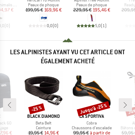
h
Vertical Pro Multifit
Alpinist Free Multifit
Fre
Product group
Product group
Produ
malistes
Peaux de phoque
Peaux de phoque
Ready
ix
ix réduit
Prix
Prix réduit
Prix
Prix réduit
04,97 €
199,95 €
169,96 €
229,95 €
195,46 €
209,9
0,0
(
0
)
0,0
(
0
)
5,0
(
1
)
LES ALPINISTES AYANT VU CET ARTICLE ONT
ÉGALEMENT ACHETÉ
Jusqu'à -25 %
Jus
-25 %
Remise
Remise
Rem
QUE
MARQUE
MARQUE
C
BLACK DIAMOND
LA SPORTIVA
Article
Article
A
ack 60
Beta Belt
Cobra
A
group
Product group
Product group
Product
oyage
Ceinture
Chaussons d'escalade
Bâtons 
ix
ix réduit
Prix
Prix réduit
Prix
Prix réduit
7,96 €
19,95 €
14,96 €
99,95 €
à partir de
59,95 