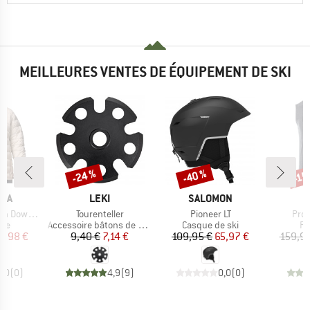
MEILLEURES VENTES DE ÉQUIPEMENT DE SKI
-24 %
-40 %
-15
Remise
Remise
Rem
E
MARQUE
MARQUE
BIA
LEKI
SALOMON
Article
Article
Artic
ooded Jacket
Tourenteller
Pioneer LT
Prot
 group
Product group
Product group
Pr
ne
Accessoire bâtons de rando
Casque de ski
Pr
ix
ix réduit
Prix
Prix réduit
Prix
Prix réduit
9,98 €
9,40 €
7,14 €
109,95 €
65,97 €
159,95
0,0
(
0
)
4,9
(
9
)
0,0
(
0
)