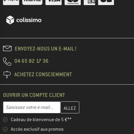
ENVOYEZ-NOUS UN E-MAIL !
04 65 82 17 36
ACHETEZ CONSCIEMMENT
OUVRIR UN COMPTE CLIENT
Entrez votre adresse e-mail ici et créez votre compte client à la 
Adresse e-mail
Cadeau de bienvenue de 5 €**
Accès exclusif aux promos