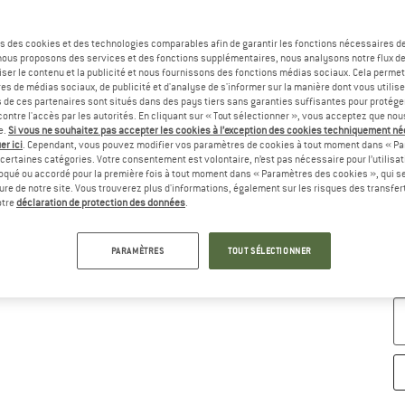
Ta
s des cookies et des technologies comparables afin de garantir les fonctions nécessaires de
, nous proposons des services et des fonctions supplémentaires, nous analysons notre flux d
ser le contenu et la publicité et nous fournissons des fonctions médias sociaux. Cela perme
es de médias sociaux, de publicité et d'analyse de s'informer sur la manière dont vous utilise
s de ces partenaires sont situés dans des pays tiers sans garanties suffisantes pour protég
ontre l'accès par les autorités. En cliquant sur « Tout sélectionner », vous acceptez que no
e.
Si vous ne souhaitez pas accepter les cookies à l’exception des cookies techniquement n
er ici
. Cependant, vous pouvez modifier vos paramètres de cookies à tout moment dans « Pa
certaines catégories. Votre consentement est volontaire, n’est pas nécessaire pour l’utilisati
oqué ou accordé pour la première fois à tout moment dans « Paramètres des cookies », qui se
eure de notre site. Vous trouverez plus d'informations, également sur les risques des transfe
G
otre
déclaration de protection des données
.
Dé
PARAMÈTRES
TOUT SÉLECTIONNER
Pl
Qu