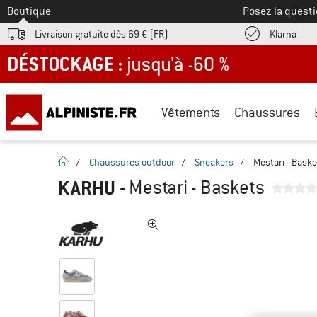
Vers le
Boutique
Posez la questi
Trouv
Livraison gratuite dès 69 € (FR)
Klarna
DÉSTOCKAGE : jusqu'à -60 %
Vêtements
Chaussures
Page d'accueil
/
Chaussures outdoor
/
Sneakers
/
Mestari - Baske
KARHU
-
Mestari - Baskets