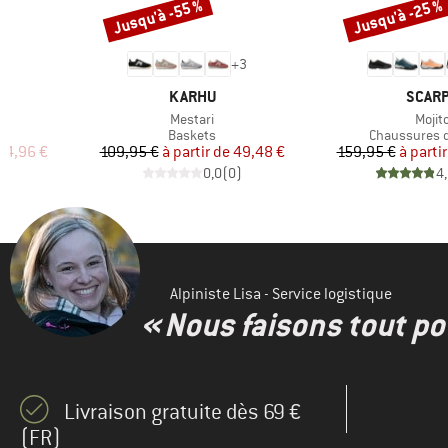
Jusqu'à -55 %
Jusqu'à -25 %
Remise
Remise
3
+
3
MARQUE
MARQ
KARHU
SCAR
Article
Articl
Mestari
Mojit
up
Product group
Product grou
Baskets
Chaussures de
duit
Prix
Prix réduit
Pr
Pr
34,96 €
109,95 €
à partir de
49,48 €
159,95 €
à partir
)
0,0
(
0
)
4
Alpiniste Lisa - Service logistique
« Nous faisons tout pou
Livraison gratuite dès 69 €
(FR)