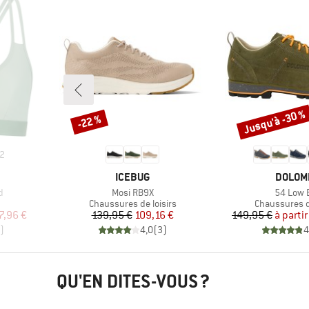
Jusqu'à -30 %
-22 %
Remise
Remise
2
MARQUE
MARQU
ICEBUG
DOLOM
Article
Article
d
Mosi RB9X
54 Low 
Product group
Product grou
Chaussures de loisirs
Chaussures de
duit
Prix
Prix réduit
Pr
Pr
7,96 €
139,95 €
109,16 €
149,95 €
à partir
)
4,0
(
3
)
4
QU'EN DITES-VOUS ?