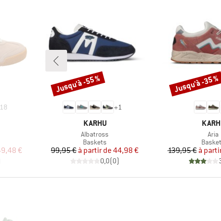
Jusqu'à -55 %
Jusqu'à -35 %
Remise
Remise
18
+
1
MARQUE
MARQ
KARHU
KARH
Article
Artic
Albatross
Aria
up
Product group
Produc
Baskets
Baske
duit
Prix
Prix réduit
Pr
Pr
9,48 €
99,95 €
à partir de
44,98 €
139,95 €
à parti
)
0,0
(
0
)