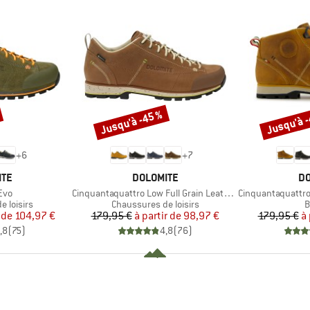
Jusqu'à -45 %
Jusqu'à 
Remise
Remise
+
6
+
7
E
MARQUE
MA
ITE
DOLOMITE
DO
Article
Article
Evo
Cinquantaquattro Low Full Grain Leather Evo GTX
Cinquantaquattro Mi
p
Product group
P
 loisirs
Chaussures de loisirs
B
ix
ix réduit
Prix
Prix réduit
 de
104,97 €
179,95 €
à partir de
98,97 €
179,95 €
à 
,8
(
75
)
4,8
(
76
)