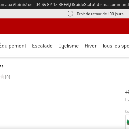
Appelez-nous au
on aux Alpinistes
|
04 65 82 17 36
FAQ & aide
Statut de ma command
e les informations de paiement ici ! Ouvre une boîte d'information
Tro
Droit de retour de 100 jours
Équipement
Escalade
Cyclisme
Hiver
Tous les spo
ts
(0)
Pr
Pr
1
ho
Co