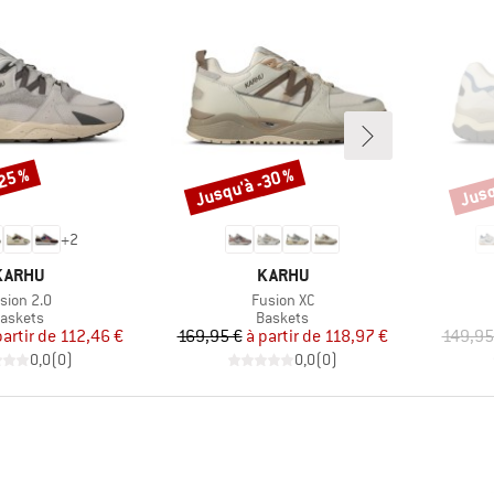
-25 %
Jusqu'à -30 %
Jusq
Remise
Remi
+
2
MARQUE
MARQUE
KARHU
KARHU
icle
Article
sion 2.0
Fusion XC
roduct group
Product group
askets
Baskets
Prix
Prix réduit
Prix
Prix réduit
partir de
112,46 €
169,95 €
à partir de
118,97 €
149,95
0,0
(
0
)
0,0
(
0
)