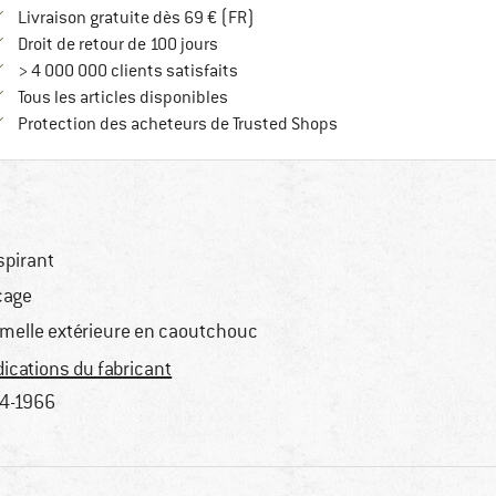
Trouve les infos sur la livraison 
Livraison gratuite dès 69 € (FR)
Trouve les informations de paiement i
Droit de retour de 100 jours
> 4 000 000 clients satisfaits
Tous les articles disponibles
Trouve toutes les infos
Protection des acheteurs de Trusted Shops
spirant
çage
melle extérieure en caoutchouc
dications du fabricant
4-1966