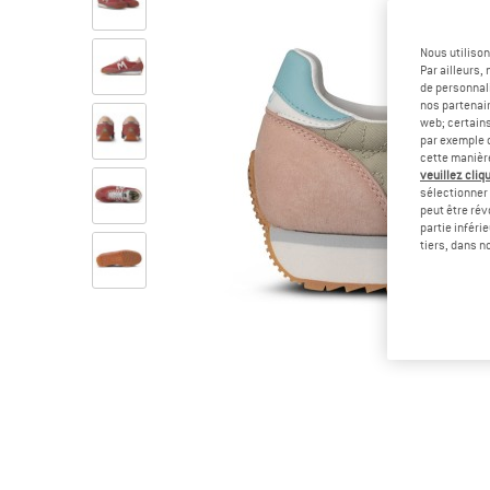
Nous utilison
Par ailleurs
de personnali
nos partenair
web; certain
par exemple c
cette manièr
veuillez cliqu
sélectionner 
peut être rév
partie inféri
tiers, dans n