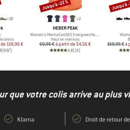
Jusqu'à -22 %
Jusqu'à 
Remise
Remise
+
10
+
2
UE
MARQUE
PA
HEBER PEAK
e
Article
Articl
o
Women's MerinoCool165 EvergreenHe. T-Shirt
Women
p
Product group
P
 loisirs
Haut en mérinos
B
ix
ix réduit
Prix
Prix réduit
 de
119,96 €
69,95 €
à partir de
54,56 €
159,95 €
à 
,8
(
657
)
4,8
(
13
)
r que votre colis arrive au plus vi
Klarna
Droit de retour d