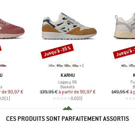
Jusqu'à -35 %
Jusqu'à 
Remise
Remise
+
1
UE
MARQUE
U
KARHU
le
Article
Art
Legacy 96
Fu
t group
Product group
P
ts
Baskets
B
ix
ix réduit
Prix
Prix réduit
r de
90,97 €
139,95 €
à partir de
90,97 €
149,95 €
à 
3,0
(
1
)
0,0
(
0
)
CES PRODUITS SONT PARFAITEMENT ASSORTIS