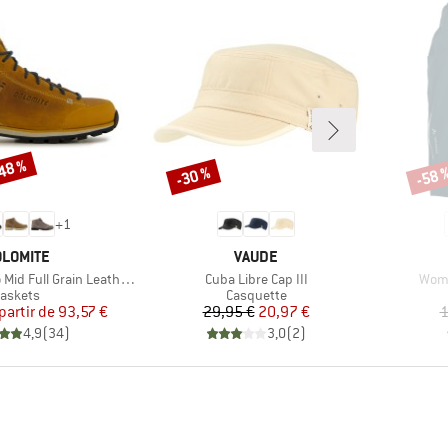
-48 %
-30 %
-58 
Remise
Remi
+
1
RQUE
MARQUE
LOMITE
VAUDE
Article
Artic
d Full Grain Leather Evo
Cuba Libre Cap III
Wome
roduct group
Product group
askets
Casquette
Prix
Prix réduit
Prix
Prix réduit
partir de
93,57 €
29,95 €
20,97 €
1
4,9
(
34
)
3,0
(
2
)