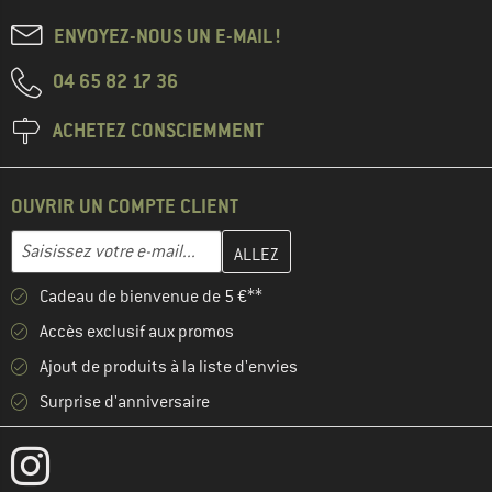
ENVOYEZ-NOUS UN E-MAIL !
04 65 82 17 36
ACHETEZ CONSCIEMMENT
OUVRIR UN COMPTE CLIENT
Entrez votre adresse e-mail ici et créez votre compte client à la 
Adresse e-mail
Cadeau de bienvenue de 5 €**
Accès exclusif aux promos
Ajout de produits à la liste d'envies
Surprise d'anniversaire