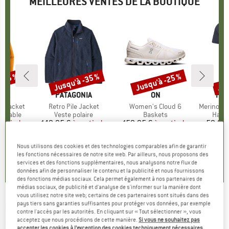
MEILLEURES VENTES DE LA BOUTIQUE
 -35 %
Jusqu'à -35 %
Jusqu'à -25 %
Jus
Remise
Remise
Rem
E
NIA
MARQUE
PATAGONIA
MARQUE
ON
MA
HEB
3L Jacket
Article
Retro Pile Jacket
Article
Women's Cloud 6
Article
MerinoMix150 Pi
up
rméable
Product group
Veste polaire
Product group
Baskets
Produ
Haut 
artir de
ix
ix réduit
149,95 €
à partir de
Prix
Prix réduit
159,95 €
à partir de
Prix
Prix réduit
59,95 
7 €
97,47 €
119,96 €
2
+
8
+
1
+
10
Nous utilisons des cookies et des technologies comparables afin de garantir
les fonctions nécessaires de notre site web. Par ailleurs, nous proposons des
,7
(
79
)
4,6
(
71
)
4,7
(
48
)
services et des fonctions supplémentaires, nous analysons notre flux de
données afin de personnaliser le contenu et la publicité et nous fournissons
des fonctions médias sociaux. Cela permet également à nos partenaires de
médias sociaux, de publicité et d'analyse de s'informer sur la manière dont
vous utilisez notre site web; certains de ces partenaires sont situés dans des
pays tiers sans garanties suffisantes pour protéger vos données, par exemple
INJINJI
-
Trainer Mini Crew - Chaussettes
contre l'accès par les autorités. En cliquant sur « Tout sélectionner », vous
multifonctions
acceptez que nous procédions de cette manière.
Si vous ne souhaitez pas
accepter les cookies à l’exception des cookies techniquement nécessaires,