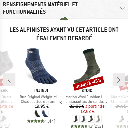
RENSEIGNEMENTS MATÉRIEL ET
FONCTIONNALITÉS
LES ALPINISTES AYANT VU CET ARTICLE ONT
ÉGALEMENT REGARDÉ
 -48 %
Jusqu'à -45 %
Jus
Remise
Rem
MARQUE
MARQUE
PEAK
INJINJI
STOIC
Article
Article
Article
er 2-Pack
Run Original Weight Mini Crew
Merino Wool Cushion Light Socks
Merino Wool C
Product group
Product group
Product g
onctions
Chaussettes de running
Chaussettes de randonnée
Chaussette
ix
ix réduit
Prix
Prix
Prix réduit
artir de
19,95 €
22,95 €
à partir de
24,95 
 €
12,62 €
4,8
(
4
)
,7
(
15
)
4,7
(
252
)