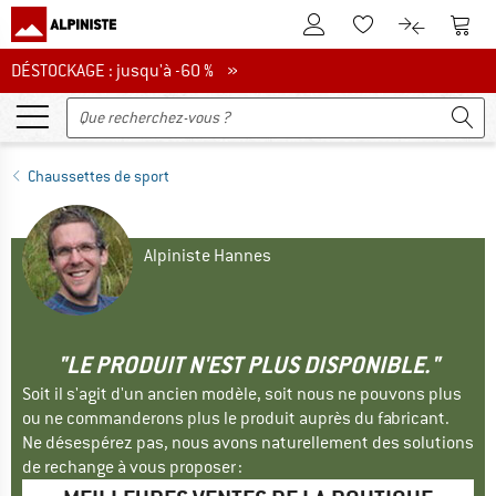
Vers le compte client
Vers 
Vers la liste d'env
Vers le com
DÉSTOCKAGE : jusqu'à -60 %
DÉSTOCKAGE : jusqu'à -60 % »
Chaussettes de sport
Alpiniste Hannes
"LE PRODUIT N'EST PLUS DISPONIBLE."
Soit il s'agit d'un ancien modèle, soit nous ne pouvons plus
ou ne commanderons plus le produit auprès du fabricant.
Ne désespérez pas, nous avons naturellement des solutions
de rechange à vous proposer :