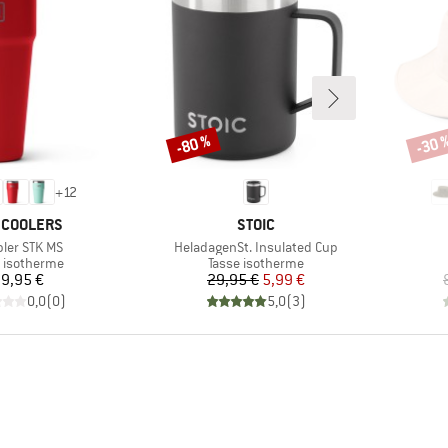
-80 %
-30 
Remise
Remi
+
12
QUE
MARQUE
I COOLERS
STOIC
e
Article
ler STK MS
HeladagenSt. Insulated Cup
uct group
Product group
 isotherme
Tasse isotherme
Prix
Prix
Prix réduit
9,95 €
29,95 €
5,99 €
0,0
(
0
)
5,0
(
3
)