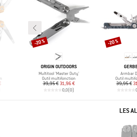
-20 %
-20 %
Remise
Remise
MARQUE
MARQ
ORIGIN OUTDOORS
GERB
Article
Article
Multitool 'Master Duty'
Armbar D
Product group
Product gr
on
Outil multifonction
Outil multif
duit
Prix
Prix réduit
Pr
Pr
€
39,95 €
31,96 €
39,95 €
3
)
0,0
(
0
)
LES A