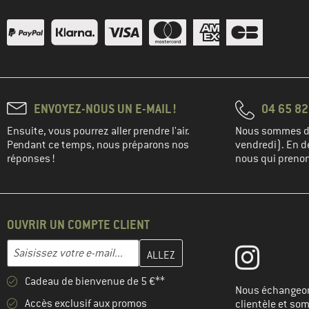
ENVOYEZ-NOUS UN E-MAIL !
04 65 82
Ensuite, vous pourrez aller prendre l'air.
Nous sommes di
Pendant ce temps, nous préparons nos
vendredi). En de
réponses !
nous qui prenons
OUVRIR UN COMPTE CLIENT
Entrez votre adresse e-mail ici et créez votre compte client à la 
Adresse e-mail
Cadeau de bienvenue de 5 €**
Nous échangeon
Accès exclusif aux promos
clientèle et so