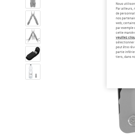
Nous utilison
Par ailleurs
de personnali
nos partenair
web; certain
par exemple c
cette manièr
veuillez cliqu
sélectionner 
peut être rév
partie inféri
tiers, dans n