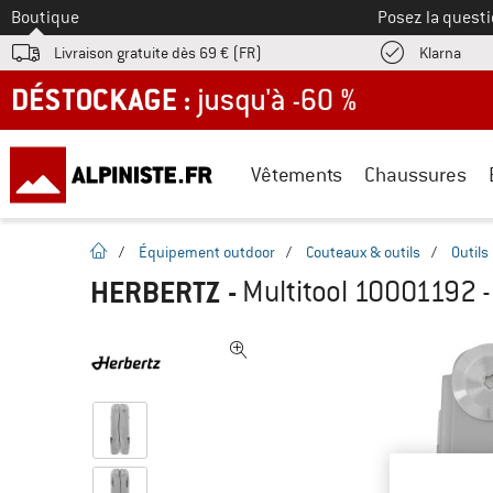
Vers le
Boutique
Posez la questi
Trouv
Livraison gratuite dès 69 € (FR)
Klarna
DÉSTOCKAGE : jusqu'à -60 %
Vêtements
Chaussures
Page d'accueil
/
Équipement outdoor
/
Couteaux & outils
/
Outils
HERBERTZ
-
Multitool 10001192 -