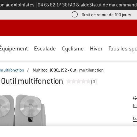
Appelez-nous au
on aux Alpinistes
|
04 65 82 17 36
FAQ & aide
Statut de ma command
e les informations de paiement ici ! Ouvre une boîte d'information
Tro
Droit de retour de 100 jours
Équipement
Escalade
Cyclisme
Hiver
Tous les spo
 multifonction
/
Multitool 10001192 - Outil multifonction
 Outil multifonction
(0)
Pr
Pr
6
ho
Co