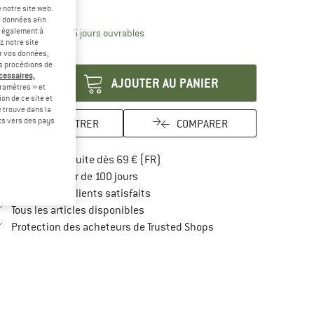
-20 %
 notre site web.
e données afin
t également à
Le lien s'ouvre dans une boîte d'inform
lai de livraison: 3-5 jours ouvrables
z notre site
antité:
er vos données,
us procédions de
écessaires,
AJOUTER AU PANIER
ramètres » et
on de ce site et
 trouve dans la
rts vers des pays
ENREGISTRER
COMPARER
Trouve les infos sur la livraison 
Livraison gratuite dès 69 € (FR)
Trouve les informations de paiement i
Droit de retour de 100 jours
> 4 000 000 clients satisfaits
Tous les articles disponibles
Trouve toutes les infos
Protection des acheteurs de Trusted Shops