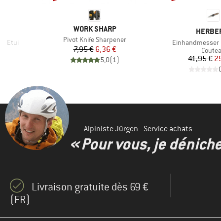
MARQUE
WORK SHARP
MARQU
HERBE
Article
Pivot Knife Sharpener
Article
t Etui
Einhandmesser 
Prix
Prix réduit
7,95 €
6,36 €
up
Produc
Coute
duit
Pr
Pr
€
41,95 €
29
5,0
(
1
)
)
Alpiniste Jürgen - Service achats
« Pour vous, je dénich
Livraison gratuite dès 69 €
(FR)