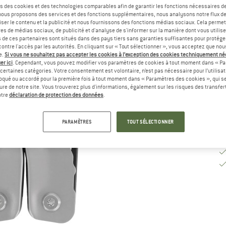
s des cookies et des technologies comparables afin de garantir les fonctions nécessaires de
, nous proposons des services et des fonctions supplémentaires, nous analysons notre flux d
ser le contenu et la publicité et nous fournissons des fonctions médias sociaux. Cela perme
Dé
es de médias sociaux, de publicité et d'analyse de s'informer sur la manière dont vous utilise
Qu
s de ces partenaires sont situés dans des pays tiers sans garanties suffisantes pour protég
ontre l'accès par les autorités. En cliquant sur « Tout sélectionner », vous acceptez que no
e.
Si vous ne souhaitez pas accepter les cookies à l’exception des cookies techniquement n
er ici
. Cependant, vous pouvez modifier vos paramètres de cookies à tout moment dans « Pa
certaines catégories. Votre consentement est volontaire, n’est pas nécessaire pour l’utilisati
oqué ou accordé pour la première fois à tout moment dans « Paramètres des cookies », qui se
eure de notre site. Vous trouverez plus d'informations, également sur les risques des transfe
otre
déclaration de protection des données
.
PARAMÈTRES
TOUT SÉLECTIONNER