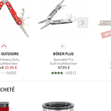
-20 
Remi
UE
MARQUE
N OUTDOORS
BÖKER PLUS
Article
ol Heavy Duty
Specialist Pro
t group
Product group
P
multifonction
Outil multifonction
O
Prix
Prix réduit
Prix
5 €
23,96 €
47,95 €
0,0
(
0
)
4,0
(
1
)
ACHETÉ