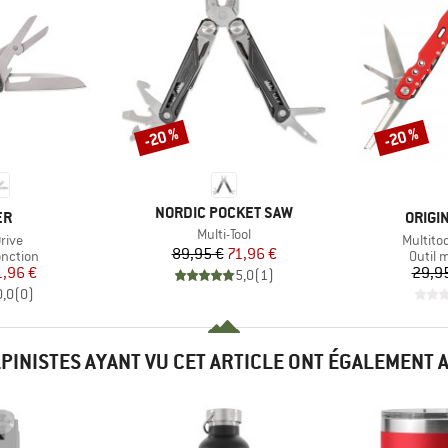
-20 %
-20 %
Remise
Remise
MARQUE
NORDIC POCKET SAW
UE
MARQ
ER
ORIGI
Article
Multi-Tool
Article
rive
Multito
Prix
Prix réduit
89,95 €
71,96 €
oup
Produc
onction
Outil 
ix
ix réduit
1,96 €
29,9
5,0
(
1
)
0,0
(
0
)
LPINISTES AYANT VU CET ARTICLE ONT ÉGALEMENT 