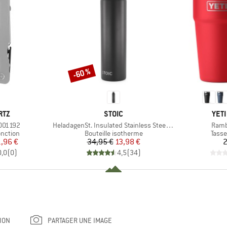
-60 %
Remise
E
MARQUE
MAR
RTZ
STOIC
YET
Article
Articl
0001192
HeladagenSt. Insulated Stainless Steel Bottle 1L
Ramb
oup
Product group
Prod
onction
Bouteille isotherme
Tasse
ix
ix réduit
Prix
Prix réduit
1,96 €
34,95 €
13,98 €
2
0,0
(
0
)
4,5
(
34
)
ION
PARTAGER UNE IMAGE