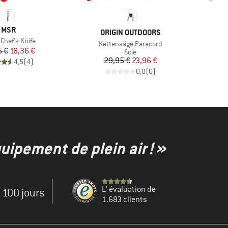
MARQUE
MSR
MARQUE
ORIGIN OUTDOORS
 Chef's Knife
Article
Kettensäge Paracord
Prix
Prix réduit
5 €
18,36 €
Product group
Scie
Prix
Prix réduit
29,95 €
23,96 €
4,5
(
4
)
0,0
(
0
)
uipement de plein air ! »
L' évaluation de
e 100 jours
1.683 clients