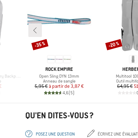
-35 %
-20 %
Remise
Remise
MARQUE
MARQU
ROCK EMPIRE
HERBE
Article
Article
y Backpack
Open Sling DYN 13mm
Multitool 1
Product group
Product gr
e
Anneau de sangle
Outil multif
duit
Prix
Prix réduit
Pr
Pr
€
5,95 €
à partir de
3,87 €
64,95 €
5
)
4,6
(
5
)
QU'EN DITES-VOUS ?
POSEZ UNE QUESTION
ÉCRIVEZ UNE ÉVALUAT