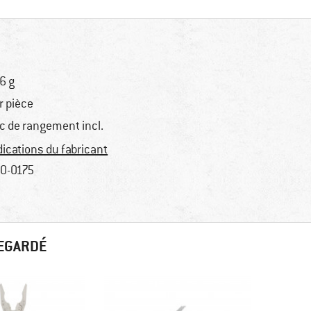
6 g
r pièce
c de rangement incl.
dications du fabricant
0-0175
REGARDÉ