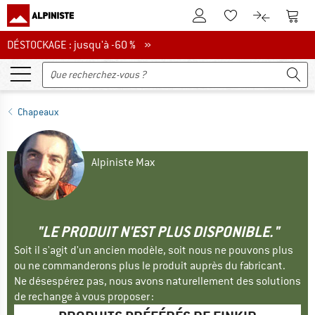
Vers le compte client
Vers 
Vers la liste d'env
Vers le com
DÉSTOCKAGE : jusqu'à -60 %
DÉSTOCKAGE : jusqu'à -60 % »
Chapeaux
Alpiniste Max
"LE PRODUIT N'EST PLUS DISPONIBLE."
Soit il s'agit d'un ancien modèle, soit nous ne pouvons plus
ou ne commanderons plus le produit auprès du fabricant.
Ne désespérez pas, nous avons naturellement des solutions
de rechange à vous proposer :