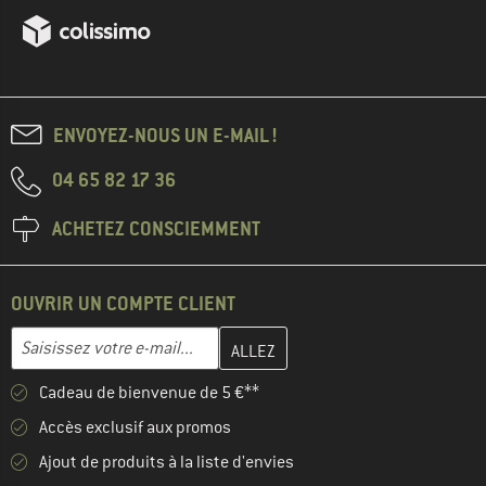
ENVOYEZ-NOUS UN E-MAIL !
04 65 82 17 36
ACHETEZ CONSCIEMMENT
OUVRIR UN COMPTE CLIENT
Entrez votre adresse e-mail ici et créez votre compte client à la 
Adresse e-mail
Cadeau de bienvenue de 5 €**
Accès exclusif aux promos
Ajout de produits à la liste d'envies