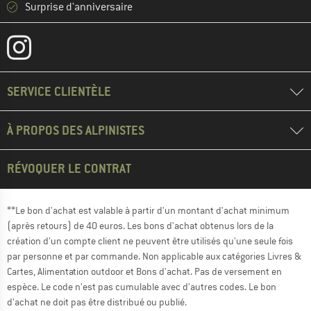
Surprise d'anniversaire
SERVICE CLIENTÈLE
À PROPOS DES ALPINISTES
RÉVOQUER LE CONTRAT
**Le bon d'achat est valable à partir d'un montant d'achat minimum
(après retours) de 40 euros. Les bons d'achat obtenus lors de la
création d'un compte client ne peuvent être utilisés qu'une seule fois
par personne et par commande. Non applicable aux catégories Livres &
Cartes, Alimentation outdoor et Bons d'achat. Pas de versement en
espèce. Le code n'est pas cumulable avec d'autres codes. Le bon
d'achat ne doit pas être distribué ou publié.