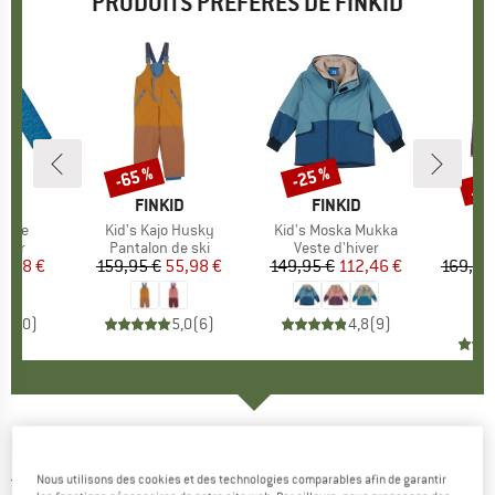
PRODUITS PRÉFÉRÉS DE FINKID
Jus
-65 %
-25 %
Remise
Remise
Rem
UE
D
MARQUE
FINKID
MARQUE
FINKID
a Ice
Article
Kid's Kajo Husky
Article
Kid's Moska Mukka
Ar
Ki
group
iver
Product group
Pantalon de ski
Product group
Veste d'hiver
P
M
ix
ix réduit
5,98 €
159,95 €
Prix
Prix réduit
55,98 €
149,95 €
Prix
Prix réduit
112,46 €
169,95
5
0,0
(
0
)
5,0
(
6
)
4,8
(
9
)
FINKID
-
Paju - Chapeau
Nous utilisons des cookies et des technologies comparables afin de garantir
4,5
(2)