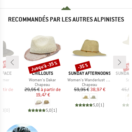
RECOMMANDÉS PAR LES AUTRES ALPINISTES
 -35 %
Jusqu'à -35 %
-35 %
-30
Remise
Remise
Rem
MARQUE
MARQUE
MARQUE
 FACE
CHILLOUTS
SUNDAY AFTERNOONS
SUNDAY
Article
Article
Arti
immer
Women's Dakar
Women's Wanderlust Fedora
Sol
t group
Product group
Product group
P
au
Chapeau
Chapeau
C
ix
ix réduit
Prix
Prix réduit
Prix
Prix réduit
artir de
29,95 €
à partir de
59,95 €
38,97 €
45,9
 €
19,47 €
5,0
(
1
)
0,0
(
0
)
5,0
(
1
)