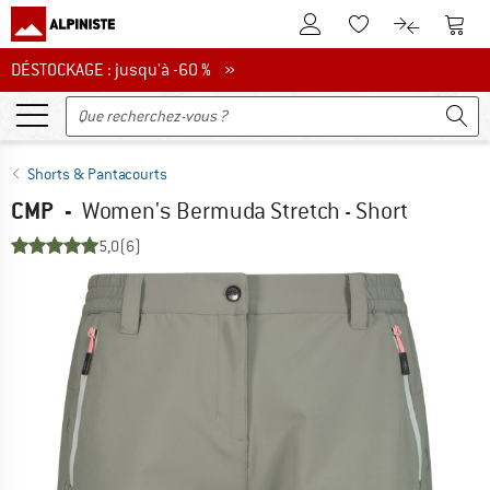
Vers le compte client
Vers 
Vers la liste d'env
Vers le com
DÉSTOCKAGE : jusqu'à -60 %
DÉSTOCKAGE : jusqu'à -60 % »
Shorts & Pantacourts
CMP
-
Women's Bermuda Stretch - Short
5,0
(6)