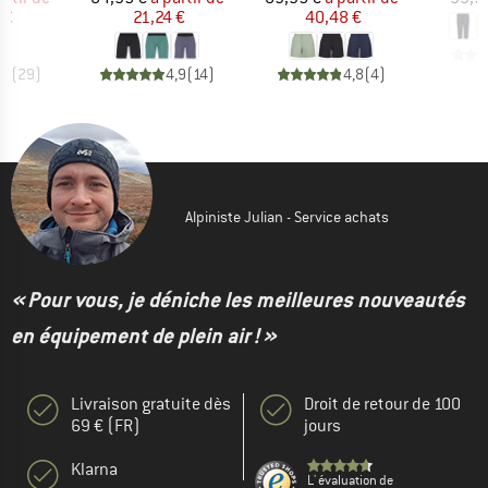
 €
21,24 €
40,48 €
,8
(
29
)
4,9
(
14
)
4,8
(
4
)
Alpiniste Julian - Service achats
« Pour vous, je déniche les meilleures nouveautés
en équipement de plein air ! »
Livraison gratuite dès
Droit de retour de 100
69 € (FR)
jours
Klarna
L' évaluation de