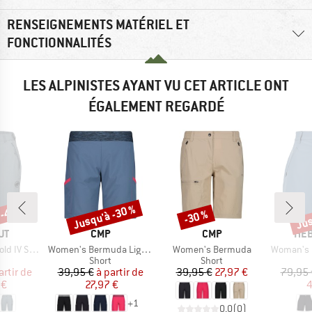
RENSEIGNEMENTS MATÉRIEL ET
FONCTIONNALITÉS
LES ALPINISTES AYANT VU CET ARTICLE ONT
ÉGALEMENT REGARDÉ
 -43 %
Jusqu'à -30 %
Jus
-30 %
Remise
Remise
Rem
UE
MARQUE
MARQUE
MAR
UT
CMP
CMP
HEB
Article
Article
Article
V Shorts
Women's Bermuda Light Climb
Women's Bermuda
Woman's MapleH
uct group
Product group
Product group
Short
Short
ix
ix réduit
Prix
Prix réduit
Prix
Prix réduit
artir de
39,95 €
à partir de
39,95 €
27,97 €
79,95 
 €
27,97 €
4
+
1
0,0
(
0
)