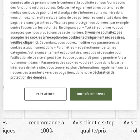
données afin de personnaliser le contenu et la publicité et nous fournissons
> 4 000 000 clients satisfaits
des fonctions médias sociaux. Cela permet également à nos partenaires de
médias sociaux, de publicité et d'analyse de s'informer sur la manière dont
Tous les articles disponibles
vous utilisez notre site web; certains de ces partenaires sont situés dans des
Trouve toutes les i
Protection des acheteurs de Trusted Shops
pays tiers sans garanties suffisantes pour protéger vos données, par exemple
contre l'accès par les autorités. En cliquant sur « Tout sélectionner », vous
acceptez que nous procédions de cette manière.
Si vous ne souhaitez pas
accepter les cookies à l’exception des cookies techniquement nécessaires,
veuillez cliquer ici
. Cependant, vous pouvez modifier vos paramètres de
VUE D'ENSEMBLE
cookies à tout moment dans « Paramètres » et sélectionner certaines
catégories. Votre consentement est volontaire, n’est pas nécessaire pour
l’utilisation de ce site et peut être révoqué ou accordé pour la première fois à
Short pour des journées pleines d'action dans la nature
tout moment dans « Paramètres des cookies », qui se trouve dans la partie
par temps chaud
inférieure de notre site. Vous trouverez plus d'informations, également sur les
risques des transferts vers des pays tiers, dans notre
déclaration de
protection des données
.
PARAMÈTRES
TOUT SÉLECTIONNER
res
recommandé à
Avis client.e.s: top
Avis cl
tiques
100 %
qualité/prix
rob