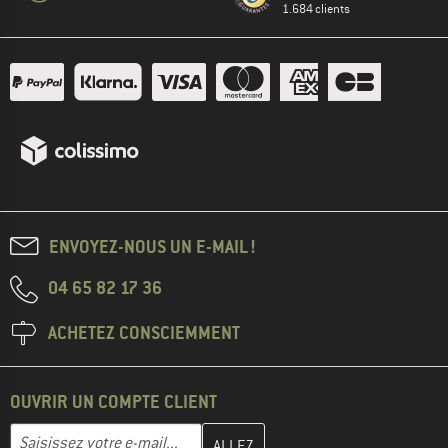
1.684 clients
ENVOYEZ-NOUS UN E-MAIL !
04 65 82 17 36
ACHETEZ CONSCIEMMENT
OUVRIR UN COMPTE CLIENT
Entrez votre adresse e-mail ici et créez votre compte client à la 
Adresse e-mail