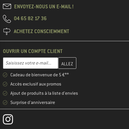
ENVOYEZ-NOUS UN E-MAIL !
04 65 82 17 36
ACHETEZ CONSCIEMMENT
OUVRIR UN COMPTE CLIENT
Entrez votre adresse e-mail ici et créez votre compte client à la 
Adresse e-mail
Cadeau de bienvenue de 5 €**
Accès exclusif aux promos
Ajout de produits à la liste d'envies
Surprise d'anniversaire