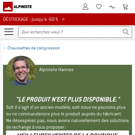
Vers le compte client
Vers 
Vers la liste d'env
Vers le com
DÉSTOCKAGE : jusqu'à -60 %
DÉSTOCKAGE : jusqu'à -60 % »
Chaussettes de compression
Alpiniste Hannes
"LE PRODUIT N'EST PLUS DISPONIBLE."
Soit il s'agit d'un ancien modèle, soit nous ne pouvons plus
ou ne commanderons plus le produit auprès du fabricant.
Ne désespérez pas, nous avons naturellement des solutions
de rechange à vous proposer :