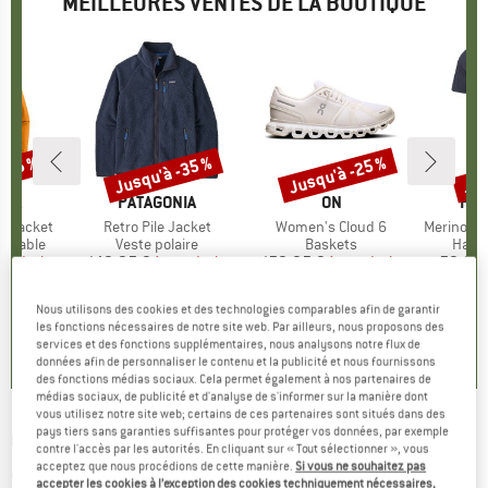
MEILLEURES VENTES DE LA BOUTIQUE
 -35 %
Jusqu'à -35 %
Jusqu'à -25 %
Jus
Remise
Remise
Rem
E
NIA
MARQUE
PATAGONIA
MARQUE
ON
MA
HEB
3L Jacket
Article
Retro Pile Jacket
Article
Women's Cloud 6
Article
MerinoMix150 Pi
up
rméable
Product group
Veste polaire
Product group
Baskets
Produ
Haut 
artir de
ix
ix réduit
149,95 €
à partir de
Prix
Prix réduit
159,95 €
à partir de
Prix
Prix réduit
59,95 
7 €
97,47 €
119,96 €
2
+
7
+
1
+
9
Nous utilisons des cookies et des technologies comparables afin de garantir
les fonctions nécessaires de notre site web. Par ailleurs, nous proposons des
,7
(
79
)
4,6
(
71
)
4,7
(
48
)
services et des fonctions supplémentaires, nous analysons notre flux de
données afin de personnaliser le contenu et la publicité et nous fournissons
des fonctions médias sociaux. Cela permet également à nos partenaires de
médias sociaux, de publicité et d'analyse de s'informer sur la manière dont
vous utilisez notre site web; certains de ces partenaires sont situés dans des
pays tiers sans garanties suffisantes pour protéger vos données, par exemple
CEP
-
Ski Touring Socks - Chaussettes de
contre l'accès par les autorités. En cliquant sur « Tout sélectionner », vous
acceptez que nous procédions de cette manière.
Si vous ne souhaitez pas
compression
accepter les cookies à l’exception des cookies techniquement nécessaires,