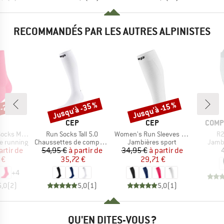
RECOMMANDÉS PAR LES AUTRES ALPINISTES
 -20 %
Jusqu'à -35 %
Jusqu'à -15 %
Remise
Remise
QUE
MARQUE
MARQUE
MARQ
CEP
CEP
COMP
Article
Article
Art
id Cut 5.0
Run Socks Tall 5.0
Women's Run Sleeves Calf 5.0
R2
Product group
Product group
Produ
e running
Chaussettes de compression
Jambières sport
Jambi
ix
ix réduit
Prix
Prix réduit
Prix
Prix réduit
artir de
54,95 €
à partir de
34,95 €
à partir de
 €
35,72 €
29,71 €
+
4
5,0
(
2
)
5,0
(
1
)
5,0
(
1
)
QU'EN DITES-VOUS ?