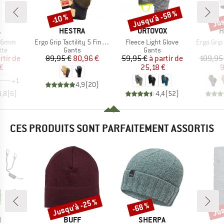
Jusqu'à -58 %
Jus
-10 %
Remise
Remise
Rem
QUE
MARQUE
MARQUE
M
L
HESTRA
ORTOVOX
H
Article
Article
Article
e 6mm
Ergo Grip Tactility 5 Finger
Fleece Light Glove
Ergo Grip
 group
Product group
Product group
tte
Gants
Gants
ix
ix réduit
Prix
Prix réduit
Prix
Prix réduit
rtir de
89,95 €
80,96 €
59,95 €
à partir de
109,95
€
25,18 €
9
+
1
4,9
(
20
)
4,8
(
6
)
4,4
(
52
)
CES PRODUITS SONT PARFAITEMENT ASSORTIS
Jusqu'à -25 %
Jus
-68 %
Remise
Remise
Rem
QUE
MARQUE
MARQUE
N
BUFF
SHERPA