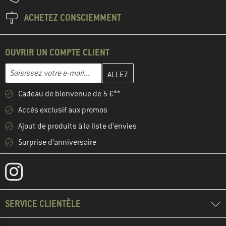
ACHETEZ CONSCIEMMENT
OUVRIR UN COMPTE CLIENT
Entrez votre adresse e-mail ici et créez votre compte client à la 
Adresse e-mail
Cadeau de bienvenue de 5 €**
Accès exclusif aux promos
Ajout de produits à la liste d'envies
Surprise d'anniversaire
SERVICE CLIENTÈLE