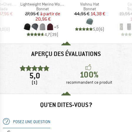
Article
Article
Art
Chest Set
Lightweight Merino Wool Hat
Vishnu Hat
Co
group
Product group
Product group
Pr
alade
Bonnet
Bonnet
To
ix
ix réduit
Prix
Prix réduit
Prix
Prix réduit
87,96 €
27,95 €
à partir de
44,95 €
14,38 €
19,95 
20,96 €
1
+
5
0,0
(
0
)
5,0
(
6
)
4,7
(
39
)
APERÇU DES ÉVALUATIONS
100%
5,0
(1)
recommandent ce produit
QU'EN DITES-VOUS ?
POSEZ UNE QUESTION