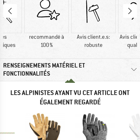
res
recommandé à
Avis client.e.s:
Avis clie
tiques
100 %
robuste
quali
RENSEIGNEMENTS MATÉRIEL ET
FONCTIONNALITÉS
LES ALPINISTES AYANT VU CET ARTICLE ONT
ÉGALEMENT REGARDÉ