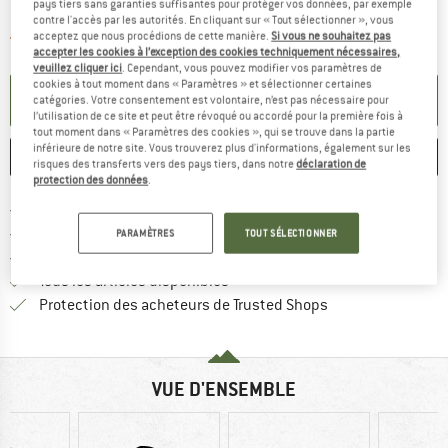
pays tiers sans garanties suffisantes pour protéger vos données, par exemple
contre l'accès par les autorités. En cliquant sur « Tout sélectionner », vous
Le lien s'ouvre dans une boîte d'informa
Article momentanément épuisé;
acceptez que nous procédions de cette manière.
Si vous ne souhaitez pas
accepter les cookies à l’exception des cookies techniquement nécessaires,
veuillez cliquer ici
. Cependant, vous pouvez modifier vos paramètres de
cookies à tout moment dans « Paramètres » et sélectionner certaines
PARAMÉTRER ALERTE
catégories. Votre consentement est volontaire, n’est pas nécessaire pour
l’utilisation de ce site et peut être révoqué ou accordé pour la première fois à
tout moment dans « Paramètres des cookies », qui se trouve dans la partie
inférieure de notre site. Vous trouverez plus d'informations, également sur les
ENREGISTRER
COMPARER
risques des transferts vers des pays tiers, dans notre
déclaration de
protection des données
.
Trouve les infos sur la livrais
Livraison gratuite dès 69 € (FR)
Trouve les informations de paiemen
Droit de retour de 100 jours
PARAMÈTRES
TOUT SÉLECTIONNER
> 4 000 000 clients satisfaits
Tous les articles disponibles
Trouve toutes les i
Protection des acheteurs de Trusted Shops
VUE D'ENSEMBLE