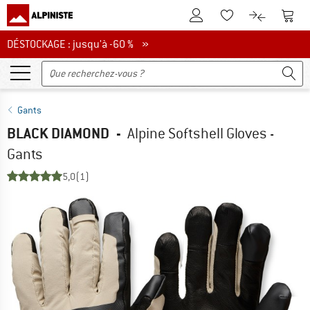
Vers le compte client
Vers 
Vers la liste d'env
Vers le com
DÉSTOCKAGE : jusqu'à -60 %
DÉSTOCKAGE : jusqu'à -60 % »
Gants
BLACK DIAMOND
-
Alpine Softshell Gloves -
Gants
5,0
(1)