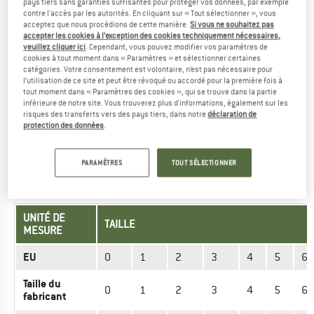
pays tiers sans garanties suffisantes pour protéger vos données, par exemple
EU
38
39
40
41
42
contre l'accès par les autorités. En cliquant sur « Tout sélectionner », vous
acceptez que nous procédions de cette manière.
Si vous ne souhaitez pas
accepter les cookies à l’exception des cookies techniquement nécessaires,
UK
6
6,5
7
7,5
8
veuillez cliquer ici
. Cependant, vous pouvez modifier vos paramètres de
cookies à tout moment dans « Paramètres » et sélectionner certaines
Mondopoint
236-
243-
250-
256-
264-
catégories. Votre consentement est volontaire, n’est pas nécessaire pour
(mm)
242
249
255
263
270
l’utilisation de ce site et peut être révoqué ou accordé pour la première fois à
tout moment dans « Paramètres des cookies », qui se trouve dans la partie
inférieure de notre site. Vous trouverez plus d'informations, également sur les
Avez-vous trouvé la bonne taille? Voir maintenant Enfant
risques des transferts vers des pays tiers, dans notre
déclaration de
protection des données
.
Chaussures outdoor
|
Chaussures aquatiques
dans la
boutique en ligne Reima!
PARAMÈTRES
TOUT SÉLECTIONNER
GANTS - ENFANT
UNITÉ DE
TAILLE
MESURE
EU
0
1
2
3
4
5
6
Taille du
0
1
2
3
4
5
6
fabricant