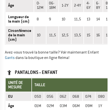
0-
06-
4-
6-
8-
Âge
1-2Y
2-4Y
12M
18M
6Y
8Y
10
Longueur de
8
9
10
11,5
13
14
15
la main (cm)
Circonférence
de la main
10
11,5
12,5
13,5
15
16
17
(cm)
Avez-vous trouvé la bonne taille? Voir maintenant Enfant
Gants
dans la boutique en ligne Reima!
PANTALONS - ENFANT
UNITÉ DE
TAILLE
MESURE
EU
050
056
062
068
074
080
Âge
01M
02M
03M
06M
09M
1Y