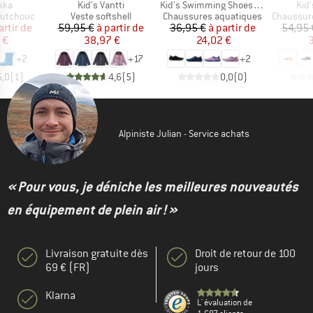
Article
Article
Arti
kka
Kid's Vantti
Kid's Swimming Shoes Lean
Kid
p
Product group
Product group
Product g
outchouc
Veste softshell
Chaussures aquatiques
Chaussures
ix
ix réduit
Prix
Prix réduit
Prix
Prix réduit
artir de
59,95 €
à partir de
36,95 €
à partir de
54,95 
 €
38,97 €
24,02 €
3
+
2
+
17
+
2
5,0
(
1
)
4,6
(
5
)
0,0
(
0
)
Alpiniste Julian - Service achats
« Pour vous, je déniche les meilleures nouveautés
en équipement de plein air ! »
Livraison gratuite dès
Droit de retour de 100
69 € (FR)
jours
Klarna
L' évaluation de