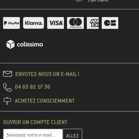
1.687 clients
ENVOYEZ-NOUS UN E-MAIL !
04 65 82 17 36
ACHETEZ CONSCIEMMENT
OUVRIR UN COMPTE CLIENT
Entrez votre adresse e-mail ici et créez votre compte client à la 
Adresse e-mail