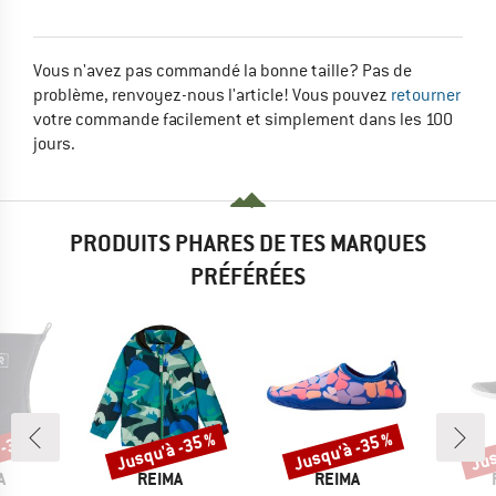
Vous n'avez pas commandé la bonne taille? Pas de
problème, renvoyez-nous l'article! Vous pouvez
retourner
votre commande facilement et simplement dans les 100
jours.
PRODUITS PHARES DE TES MARQUES
PRÉFÉRÉES
 -35 %
Jusqu'à -35 %
Jusqu'à -35 %
Jus
Remise
Remise
Rem
UE
MARQUE
MARQUE
A
REIMA
REIMA