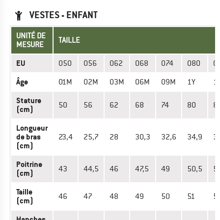
VESTES - ENFANT
UNITÉ DE
TAILLE
MESURE
EU
050
056
062
068
074
080
0
Âge
01M
02M
03M
06M
09M
1Y
1
Stature
50
56
62
68
74
80
8
(cm)
Longueur
de bras
23,4
25,7
28
30,3
32,6
34,9
3
(cm)
Poitrine
43
44,5
46
47,5
49
50,5
5
(cm)
Taille
46
47
48
49
50
51
5
(cm)
Hanches