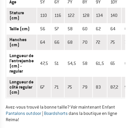
Âge
5Y
6Y
7Y
8Y
9Y
10Y
1
Stature
110
116
122
128
134
140
1
(cm)
Taille (cm)
56
57
58
60
62
64
6
Hanches
64
66
68
70
72
75
7
(cm)
Longueur de
l'entrejambe
47,5
51
54,5
58
61,5
65
6
(cm) -
regular
Longueur de
côté regular
67
71
75
79
83
87,2
9
(cm)
Avez-vous trouvé la bonne taille? Voir maintenant Enfant
Pantalons outdoor
|
Boardshorts
dans la boutique en ligne
Reima!