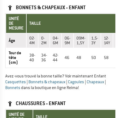
BONNETS & CHAPEAUX - ENFANT
UNITÉ
DE
TAILLE
MESURE
02-
0-
04-
06-
09M-
1,5-
12-
2
Âge
4M
2M
6M
9M
1,5Y
3Y
14Y
Tour de
38-
34-
42-
tête
46
48
50
58
40
36
44
(cm)
Avez-vous trouvé la bonne taille? Voir maintenant Enfant
Casquettes
|
Bonnets & chapeaux
|
Cagoules
|
Chapeaux
|
Bonnets
dans la boutique en ligne Reima!
CHAUSSURES - ENFANT
UNITÉ DE
TAILLE