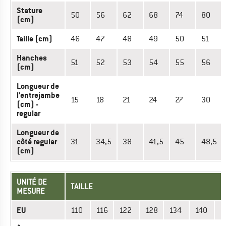
Stature
50
56
62
68
74
80
(cm)
Taille (cm)
46
47
48
49
50
51
Hanches
51
52
53
54
55
56
(cm)
Longueur de
l'entrejambe
15
18
21
24
27
30
(cm) -
regular
Longueur de
côté regular
31
34,5
38
41,5
45
48,5
(cm)
UNITÉ DE
TAILLE
MESURE
EU
110
116
122
128
134
140
1