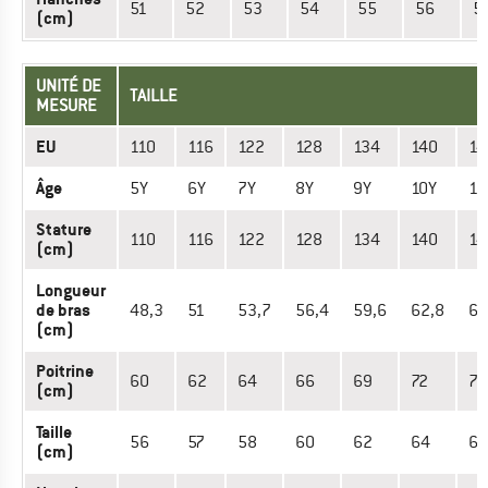
51
52
53
54
55
56
5
(cm)
UNITÉ DE
TAILLE
MESURE
EU
110
116
122
128
134
140
14
Âge
5Y
6Y
7Y
8Y
9Y
10Y
11
Stature
110
116
122
128
134
140
14
(cm)
Longueur
de bras
48,3
51
53,7
56,4
59,6
62,8
65
(cm)
Poitrine
60
62
64
66
69
72
75
(cm)
Taille
56
57
58
60
62
64
66
(cm)