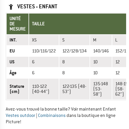
VESTES - ENFANT
UNITÉ
DE
TAILLE
MESURE
INT.
XS
S
M
L
EU
110/116/122
122/128/134
140/146
152/15
US
6
8
10
12
Âge
6
8
10
12
135-148
148-15
Stature
110-122
122-135 (48-
(53-
(58-
(cm)
(40-44'')
53'')
58'')
62'')
Avez-vous trouvé la bonne taille? Voir maintenant Enfant
Vestes outdoor
|
Combinaisons
dans la boutique en ligne
Picture!