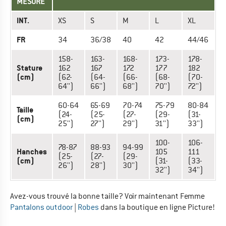
MESURE
INT.
XS
S
M
L
XL
FR
34
36/38
40
42
44/46
158-
163-
168-
173-
178-
Stature
162
167
172
177
182
(cm)
(62-
(64-
(66-
(68-
(70-
64'')
66'')
68'')
70'')
72'')
60-64
65-69
70-74
75-79
80-84
Taille
(24-
(25-
(27-
(29-
(31-
(cm)
25'')
27'')
29'')
31'')
33'')
100-
106-
78-87
88-93
94-99
Hanches
105
111
(25-
(27-
(29-
(cm)
(31-
(33-
26'')
28'')
30'')
32'')
34'')
Avez-vous trouvé la bonne taille? Voir maintenant Femme
Pantalons outdoor
|
Robes
dans la boutique en ligne Picture!