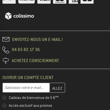
ENVOYEZ-NOUS UN E-MAIL !
04 65 82 17 36
ACHETEZ CONSCIEMMENT
OUVRIR UN COMPTE CLIENT
Entrez votre adresse e-mail ici et créez votre compte client à la 
Adresse e-mail
Cadeau de bienvenue de 5 €**
Accès exclusif aux promos