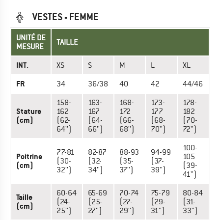
VESTES - FEMME
UNITÉ DE
TAILLE
MESURE
INT.
XS
S
M
L
XL
FR
34
36/38
40
42
44/46
158-
163-
168-
173-
178-
Stature
162
167
172
177
182
(cm)
(62-
(64-
(66-
(68-
(70-
64'')
66'')
68'')
70'')
72'')
100-
77-81
82-87
88-93
94-99
Poitrine
105
(30-
(32-
(35-
(37-
(cm)
(39-
32'')
34'')
37'')
39'')
41'')
60-64
65-69
70-74
75-79
80-84
Taille
(24-
(25-
(27-
(29-
(31-
(cm)
25'')
27'')
29'')
31'')
33'')