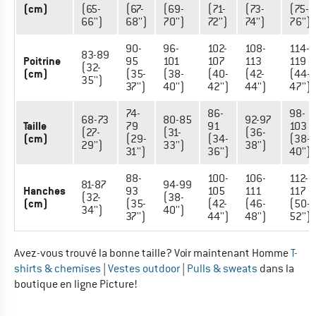
(cm)
(65-
(67-
(69-
(71-
(73-
(75-
66'')
68'')
70'')
72'')
74'')
76'')
90-
96-
102-
108-
114-
83-89
Poitrine
95
101
107
113
119
(32-
(cm)
(35-
(38-
(40-
(42-
(44-
35'')
37'')
40'')
42'')
44'')
47'')
74-
86-
98-
68-73
80-85
92-97
Taille
79
91
103
(27-
(31-
(36-
(cm)
(29-
(34-
(38-
29'')
33'')
38'')
31'')
36'')
40'')
88-
100-
106-
112-
81-87
94-99
Hanches
93
105
111
117
(32-
(38-
(cm)
(35-
(42-
(46-
(50-
34'')
40'')
37'')
44'')
48'')
52'')
Avez-vous trouvé la bonne taille? Voir maintenant Homme
T-
shirts & chemises
|
Vestes outdoor
|
Pulls & sweats
dans la
boutique en ligne Picture!