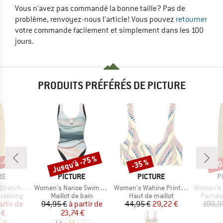
Vous n'avez pas commandé la bonne taille? Pas de
problème, renvoyez-nous l'article! Vous pouvez
retourner
votre commande facilement et simplement dans les 100
jours.
PRODUITS PRÉFÉRÉS DE PICTURE
 -45 %
Jusqu'à -75 %
-35 %
-30
Remise
Remise
Rem
UE
MARQUE
MARQUE
M
RE
PICTURE
PICTURE
P
Article
Article
Article
tch Pants
Women's Nanoe Swimsuit
Women's Wahine Printed Top
Women's Outif
up
Product group
Product group
Product
trekking
Maillot de bain
Haut de maillot
Pantalo
ix
ix réduit
Prix
Prix réduit
Prix
Prix réduit
artir de
94,95 €
à partir de
44,95 €
29,22 €
109,9
 €
23,74 €