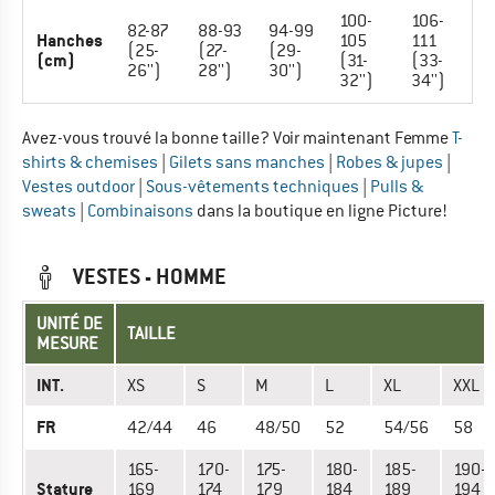
100-
106-
82-87
88-93
94-99
Hanches
105
111
(25-
(27-
(29-
(cm)
(31-
(33-
26'')
28'')
30'')
32'')
34'')
Avez-vous trouvé la bonne taille? Voir maintenant Femme
T-
shirts & chemises
|
Gilets sans manches
|
Robes & jupes
|
Vestes outdoor
|
Sous-vêtements techniques
|
Pulls &
sweats
|
Combinaisons
dans la boutique en ligne Picture!
VESTES - HOMME
UNITÉ DE
TAILLE
MESURE
INT.
XS
S
M
L
XL
XXL
FR
42/44
46
48/50
52
54/56
58
165-
170-
175-
180-
185-
190-
Stature
169
174
179
184
189
194