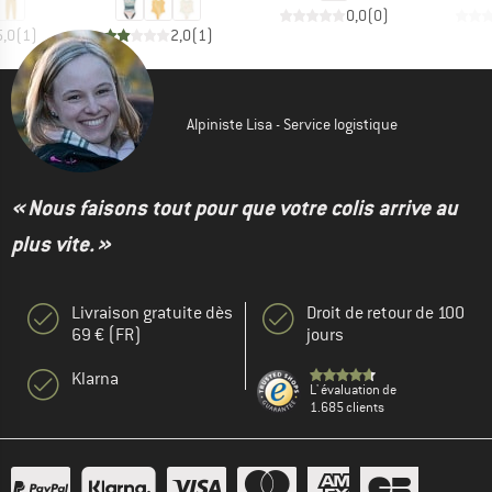
0,0
(
0
)
5,0
(
1
)
2,0
(
1
)
Alpiniste Lisa - Service logistique
« Nous faisons tout pour que votre colis arrive au
plus vite. »
Livraison gratuite dès
Droit de retour de 100
69 € (FR)
jours
Klarna
L' évaluation de
1.685 clients