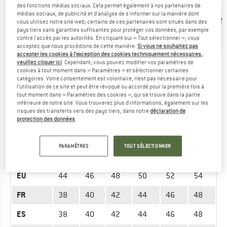
Âge
6
8
10
12
des fonctions médias sociaux. Cela permet également à nos partenaires de
médias sociaux, de publicité et d'analyse de s'informer sur la manière dont
135-148
148-15
vous utilisez notre site web; certains de ces partenaires sont situés dans des
Stature
110-122
122-135 (48-
(53-
(58-
pays tiers sans garanties suffisantes pour protéger vos données, par exemple
(cm)
(40-44'')
53'')
58'')
62'')
contre l'accès par les autorités. En cliquant sur « Tout sélectionner », vous
acceptez que nous procédions de cette manière.
Si vous ne souhaitez pas
accepter les cookies à l’exception des cookies techniquement nécessaires,
veuillez cliquer ici
. Cependant, vous pouvez modifier vos paramètres de
Avez-vous trouvé la bonne taille? Voir maintenant Enfant
cookies à tout moment dans « Paramètres » et sélectionner certaines
Pantalons outdoor
dans la boutique en ligne Picture!
catégories. Votre consentement est volontaire, n’est pas nécessaire pour
l’utilisation de ce site et peut être révoqué ou accordé pour la première fois à
tout moment dans « Paramètres des cookies », qui se trouve dans la partie
inférieure de notre site. Vous trouverez plus d'informations, également sur les
PANTALONS - HOMME
risques des transferts vers des pays tiers, dans notre
déclaration de
protection des données
.
UNITÉ DE
TAILLE
MESURE
PARAMÈTRES
TOUT SÉLECTIONNER
INT.
XS
S
M
L
XL
XXL
EU
44
46
48
50
52
54
FR
38
40
42
44
46
48
ES
38
40
42
44
46
48