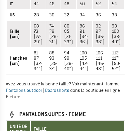
IT
44
46
48
50
52
54
US
28
30
32
34
36
38
68-
74-
80-
86-
92-
98-
Taille
73
79
85
91
97
103
(cm)
(27-
(29-
(31-
(34-
(36-
(38-
29'')
31'')
33'')
36'')
38'')
40'')
81-
88-
94-
100-
106-
112-
Hanches
87
93
99
105
111
117
(cm)
(32-
(35-
(38-
(42-
(46-
(50-
34'')
37'')
40'')
44'')
48'')
52'')
Avez-vous trouvé la bonne taille? Voir maintenant Homme
Pantalons outdoor
|
Boardshorts
dans la boutique en ligne
Picture!
PANTALONS/JUPES - FEMME
UNITÉ DE
TAILLE