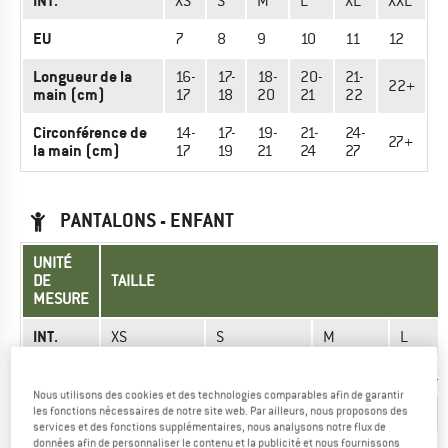
INT.
XS
S
M
L
XL
XXL
EU
7
8
9
10
11
12
Longueur de la
16-
17-
18-
20-
21-
22+
main (cm)
17
18
20
21
22
Circonférence de
14-
17-
19-
21-
24-
27+
la main (cm)
17
19
21
24
27
PANTALONS - ENFANT
UNITÉ
DE
TAILLE
MESURE
INT.
XS
S
M
L
EU
110/116/122
122/128/134
140/146
152/15
Nous utilisons des cookies et des technologies comparables afin de garantir
US
6
8
10
12
les fonctions nécessaires de notre site web. Par ailleurs, nous proposons des
services et des fonctions supplémentaires, nous analysons notre flux de
données afin de personnaliser le contenu et la publicité et nous fournissons