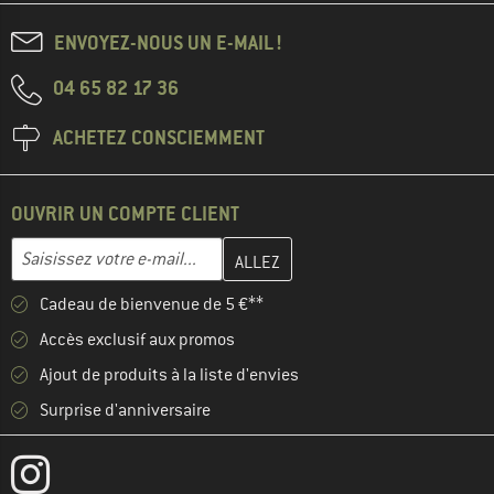
ENVOYEZ-NOUS UN E-MAIL !
04 65 82 17 36
ACHETEZ CONSCIEMMENT
OUVRIR UN COMPTE CLIENT
Entrez votre adresse e-mail ici et créez votre compte client à la 
Adresse e-mail
Cadeau de bienvenue de 5 €**
Accès exclusif aux promos
Ajout de produits à la liste d'envies
Surprise d'anniversaire