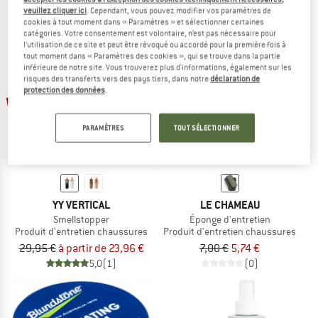
(0)
(0)
veuillez cliquer ici
. Cependant, vous pouvez modifier vos paramètres de
cookies à tout moment dans « Paramètres » et sélectionner certaines
catégories. Votre consentement est volontaire, n’est pas nécessaire pour
l’utilisation de ce site et peut être révoqué ou accordé pour la première fois à
tout moment dans « Paramètres des cookies », qui se trouve dans la partie
inférieure de notre site. Vous trouverez plus d'informations, également sur les
risques des transferts vers des pays tiers, dans notre
déclaration de
protection des données
.
Jusqu'à -20 %
-18 %
PARAMÈTRES
TOUT SÉLECTIONNER
YY VERTICAL
LE CHAMEAU
Smellstopper
Éponge d'entretien
Produit d'entretien chaussures
Produit d'entretien chaussures
29,95 €
à partir de 23,96 €
7,00 €
5,74 €
5,0
(1)
(0)