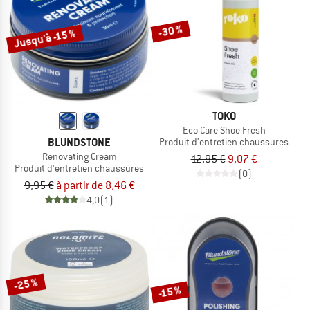
-30 %
Jusqu'à -15 %
TOKO
Eco Care Shoe Fresh
BLUNDSTONE
Produit d'entretien chaussures
Renovating Cream
12,95 €
9,07 €
Produit d'entretien chaussures
(0)
9,95 €
à partir de 8,46 €
4,0
(1)
-25 %
-15 %