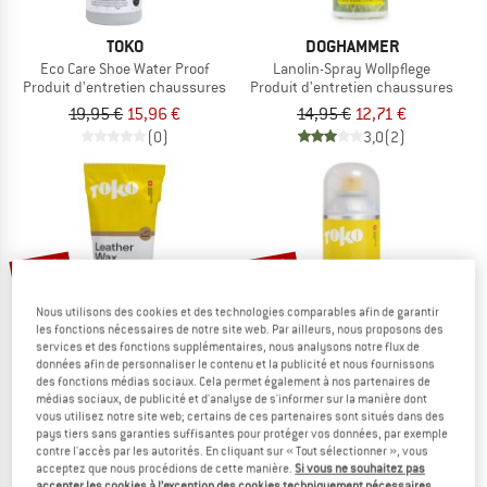
TOKO
DOGHAMMER
Eco Care Shoe Water Proof
Lanolin-Spray Wollpflege
Produit d'entretien chaussures
Produit d'entretien chaussures
19,95 €
15,96 €
14,95 €
12,71 €
(0)
3,0
(2)
-25 %
-25 %
Nous utilisons des cookies et des technologies comparables afin de garantir
les fonctions nécessaires de notre site web. Par ailleurs, nous proposons des
services et des fonctions supplémentaires, nous analysons notre flux de
données afin de personnaliser le contenu et la publicité et nous fournissons
des fonctions médias sociaux. Cela permet également à nos partenaires de
médias sociaux, de publicité et d'analyse de s'informer sur la manière dont
TOKO
TOKO
vous utilisez notre site web; certains de ces partenaires sont situés dans des
Eco Care Leather Wax
Care Shoe Water Proof Pro
pays tiers sans garanties suffisantes pour protéger vos données, par exemple
Produit d'entretien chaussures
Produit d'entretien chaussures
contre l'accès par les autorités. En cliquant sur « Tout sélectionner », vous
9,00 €
6,75 €
13,95 €
10,46 €
acceptez que nous procédions de cette manière.
Si vous ne souhaitez pas
accepter les cookies à l’exception des cookies techniquement nécessaires,