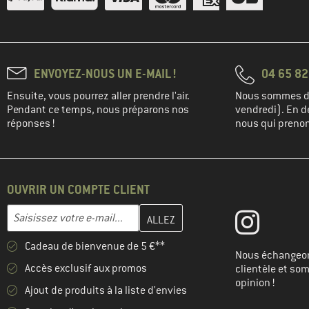
ENVOYEZ-NOUS UN E-MAIL !
04 65 82
Ensuite, vous pourrez aller prendre l'air.
Nous sommes di
Pendant ce temps, nous préparons nos
vendredi). En de
réponses !
nous qui prenons
OUVRIR UN COMPTE CLIENT
Entrez votre adresse e-mail ici et créez votre compte client à la 
Adresse e-mail
Cadeau de bienvenue de 5 €**
Nous échangeon
Accès exclusif aux promos
clientèle et so
opinion !
Ajout de produits à la liste d'envies