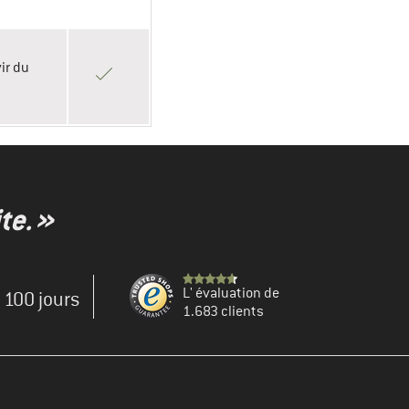
ir du
te. »
L' évaluation de
e 100 jours
1.683 clients