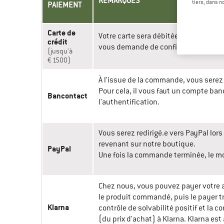
REMARQUES
tiers, dans n
PAIEMENT
Carte de
Votre carte sera débitée au moment d
crédit
vous demande de confirmer le paieme
(jusqu'à
€ 1500)
À l'issue de la commande, vous sere
Pour cela, il vous faut un compte ba
Bancontact
l'authentification.
Vous serez redirigé.e vers PayPal l
revenant sur notre boutique.
PayPal
Une fois la commande terminée, le mo
Chez nous, vous pouvez payer votre a
le produit commandé, puis le payer tr
Klarna
contrôle de solvabilité positif et l
(du prix d'achat) à Klarna. Klarna es