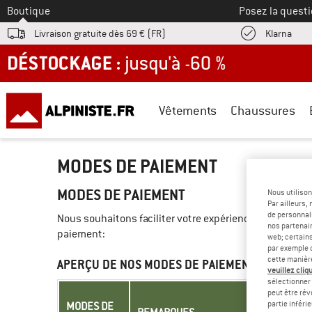
Vers le
Boutique
Posez la questi
Trouv
Livraison gratuite dès 69 € (FR)
Klarna
DÉSTOCKAGE : jusqu'à -60 %
Vêtements
Chaussures
MODES DE PAIEMENT
MODES DE PAIEMENT
Nous utilison
Par ailleurs
de personnali
Nous souhaitons faciliter votre expérience d'achat da
nos partenair
paiement:
web; certain
par exemple c
cette manièr
APERÇU DE NOS MODES DE PAIEMENT
veuillez cliqu
sélectionner 
peut être rév
partie inféri
MODES DE