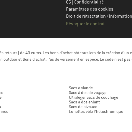
|
CG
Confidentialité
Paramètres des cookies
Droit de rétractation / information
Révoquer le contrat
 retours) de 40 euros. Les bons d'achat obtenus lors de la création d'un c
n outdoor et Bons d'achat. Pas de versement en espèce. Le code n'est pas 
Sacs à viande
ie
Sacs à dos de voyage
e
Ultraléger Sacs de couchage
Sacs à dos enfant
s
Sacs de bivouac
onnée
Lunettes vélo Photochromique