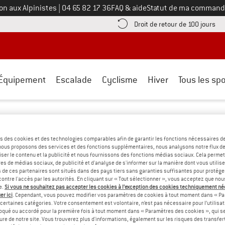
Appelez-nous au
on aux Alpinistes
|
04 65 82 17 36
FAQ & aide
Statut de ma command
e les informations de paiement ici ! Ouvre une boîte d'information
Tro
Droit de retour de 100 jours
Équipement
Escalade
Cyclisme
Hiver
Tous les spo
s des cookies et des technologies comparables afin de garantir les fonctions nécessaires de
, nous proposons des services et des fonctions supplémentaires, nous analysons notre flux d
ser le contenu et la publicité et nous fournissons des fonctions médias sociaux. Cela perme
ns notre boutique et être transparent. Vous trouverez ci-dessous n
es de médias sociaux, de publicité et d'analyse de s'informer sur la manière dont vous utilise
s de ces partenaires sont situés dans des pays tiers sans garanties suffisantes pour protég
ontre l'accès par les autorités. En cliquant sur « Tout sélectionner », vous acceptez que no
e.
Si vous ne souhaitez pas accepter les cookies à l’exception des cookies techniquement n
er ici
. Cependant, vous pouvez modifier vos paramètres de cookies à tout moment dans « Pa
certaines catégories. Votre consentement est volontaire, n’est pas nécessaire pour l’utilisati
oqué ou accordé pour la première fois à tout moment dans « Paramètres des cookies », qui se
eure de notre site. Vous trouverez plus d'informations, également sur les risques des transfe