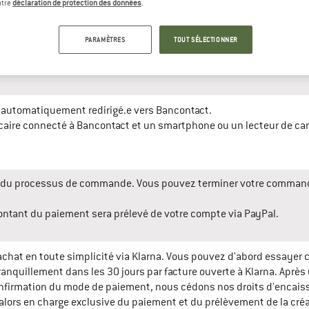
otre
déclaration de protection des données
.
PARAMÈTRES
TOUT SÉLECTIONNER
e la commande. Il se peut que votre fournisseur de carte de crédit
nt une fois la commande passée. Veuillez donc suivre les étapes 
z automatiquement redirigé.e vers Bancontact.
ncaire connecté à Bancontact et un smartphone ou un lecteur de ca
ors du processus de commande. Vous pouvez terminer votre comman
ntant du paiement sera prélevé de votre compte via PayPal.
chat en toute simplicité via Klarna. Vous pouvez d'abord essayer 
anquillement dans les 30 jours par facture ouverte à Klarna. Après
a confirmation du mode de paiement, nous cédons nos droits d'encai
t alors en charge exclusive du paiement et du prélèvement de la cré