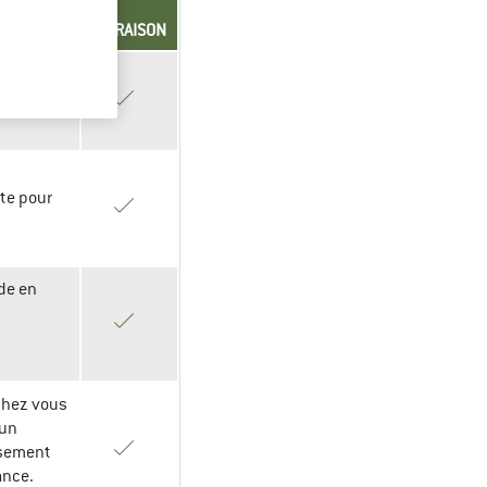
DE
LIVRAISON
/débit
indiquées.
rte pour
de en
chez vous
 un
ssement
ance.