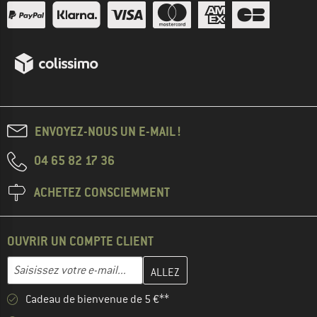
ENVOYEZ-NOUS UN E-MAIL !
04 65 82 17 36
ACHETEZ CONSCIEMMENT
OUVRIR UN COMPTE CLIENT
Entrez votre adresse e-mail ici et créez votre compte client à la 
Adresse e-mail
Cadeau de bienvenue de 5 €**