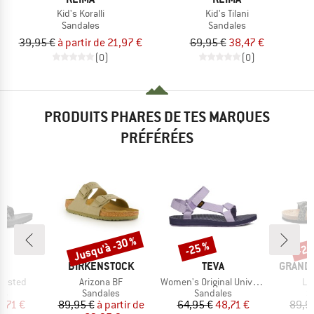
Kid's Koralli
Kid's Tilani
Sandales
Sandales
39,95 €
à partir de 21,97 €
69,95 €
38,47 €
(0)
(0)
PRODUITS PHARES DE TES MARQUES
PRÉFÉRÉES
Jusqu'à -30 %
-25 %
-25
Remise
Remise
Rem
QUE
MARQUE
MARQUE
MARQU
BIRKENSTOCK
TEVA
GRAND 
Article
Article
Art
insted
Arizona BF
Women's Original Universal
Le
t group
Product group
Product group
P
es
Sandales
Sandales
S
ix
ix réduit
Prix
Prix réduit
Prix
Prix réduit
8,71 €
89,95 €
à partir de
64,95 €
48,71 €
89,9