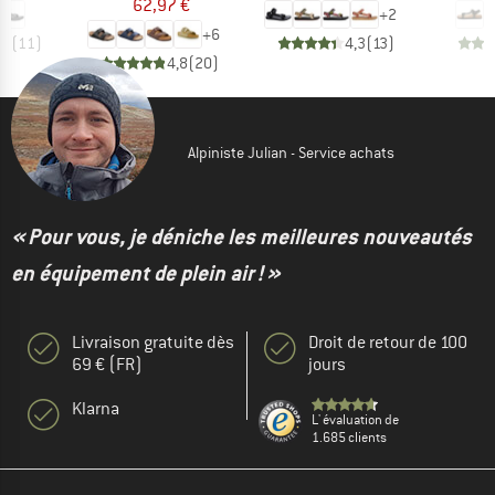
62,97 €
+
2
+
6
,3
(
11
)
4,3
(
13
)
4,8
(
20
)
Alpiniste Julian - Service achats
« Pour vous, je déniche les meilleures nouveautés
en équipement de plein air ! »
Livraison gratuite dès
Droit de retour de 100
69 € (FR)
jours
Klarna
L' évaluation de
1.685 clients