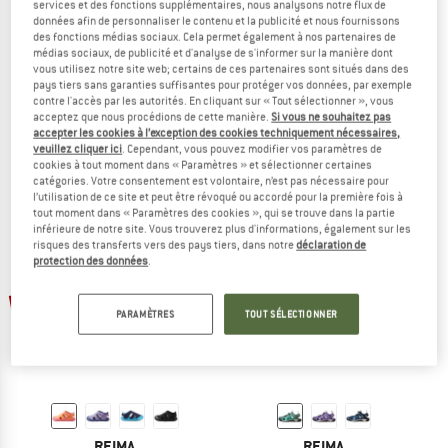
services et des fonctions supplémentaires, nous analysons notre flux de
données afin de personnaliser le contenu et la publicité et nous fournissons
des fonctions médias sociaux. Cela permet également à nos partenaires de
médias sociaux, de publicité et d'analyse de s'informer sur la manière dont
vous utilisez notre site web; certains de ces partenaires sont situés dans des
REIMA
REIMA
pays tiers sans garanties suffisantes pour protéger vos données, par exemple
Kid's Rantaan
Kid's Bungee
contre l'accès par les autorités. En cliquant sur « Tout sélectionner », vous
Chaussures minimalistes
Sandales
acceptez que nous procédions de cette manière.
Si vous ne souhaitez pas
accepter les cookies à l’exception des cookies techniquement nécessaires,
54,95 €
à partir de 35,72 €
36,95 €
à partir de 24,02 €
veuillez cliquer ici
. Cependant, vous pouvez modifier vos paramètres de
(0)
(0)
cookies à tout moment dans « Paramètres » et sélectionner certaines
catégories. Votre consentement est volontaire, n’est pas nécessaire pour
l’utilisation de ce site et peut être révoqué ou accordé pour la première fois à
tout moment dans « Paramètres des cookies », qui se trouve dans la partie
inférieure de notre site. Vous trouverez plus d'informations, également sur les
risques des transferts vers des pays tiers, dans notre
déclaration de
protection des données
.
Jusqu'à -45 %
-45 %
PARAMÈTRES
TOUT SÉLECTIONNER
REIMA
REIMA