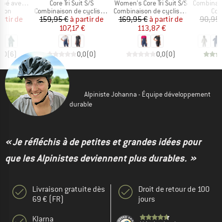
Article
Article
Article
puche et zip
Core Tri Suit S/S
Women's Core Tri Suit S/S
Combinaison à 
group
Product group
Product group
Pro
ison
Combinaison de cyclisme
Combinaison de cyclisme
Com
ix
ix réduit
Prix
Prix réduit
Prix
Prix réduit
artir de
159,95 €
à partir de
169,95 €
à partir de
90,95 
 €
107,17 €
113,87 €
7
5,0
(
6
)
0,0
(
0
)
0,0
(
0
)
Alpiniste Johanna - Équipe développement
durable
« Je réfléchis à de petites et grandes idées pour
que les Alpinistes deviennent plus durables. »
Livraison gratuite dès
Droit de retour de 100
69 € (FR)
jours
Klarna