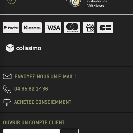
L' évaluation de
1.688 clients
ENVOYEZ-NOUS UN E-MAIL !
04 65 82 17 36
ACHETEZ CONSCIEMMENT
OUVRIR UN COMPTE CLIENT
Entrez votre adresse e-mail ici et créez votre compte client à la 
Adresse e-mail