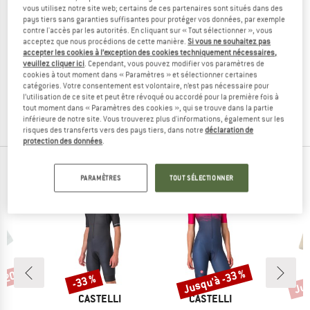
vous utilisez notre site web; certains de ces partenaires sont situés dans des
pays tiers sans garanties suffisantes pour protéger vos données, par exemple
contre l'accès par les autorités. En cliquant sur « Tout sélectionner », vous
acceptez que nous procédions de cette manière.
Si vous ne souhaitez pas
accepter les cookies à l’exception des cookies techniquement nécessaires,
CMP
veuillez cliquer ici
. Cependant, vous pouvez modifier vos paramètres de
Kid's Overall
cookies à tout moment dans « Paramètres » et sélectionner certaines
Combinaison
catégories. Votre consentement est volontaire, n’est pas nécessaire pour
89,95 €
35,98 €
l’utilisation de ce site et peut être révoqué ou accordé pour la première fois à
tout moment dans « Paramètres des cookies », qui se trouve dans la partie
(0)
inférieure de notre site. Vous trouverez plus d'informations, également sur les
risques des transferts vers des pays tiers, dans notre
déclaration de
protection des données
.
NOS BEST-SELLERS POUR VOUS
PARAMÈTRES
TOUT SÉLECTIONNER
 -20 %
Jusqu'à -33 %
Jus
-33 %
Remise
Remise
Rem
UE
MARQUE
MARQUE
L
CASTELLI
CASTELLI