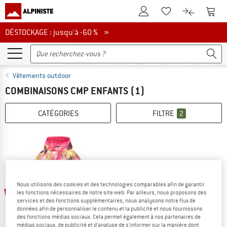
Vers le compte client
Vers 
Vers la liste d'env
Vers le com
DÉSTOCKAGE : jusqu'à -60 %
DÉSTOCKAGE : jusqu'à -60 % »
Vêtements outdoor
COMBINAISONS CMP ENFANTS
(1)
CATÉGORIES
FILTRE
2
Nous utilisons des cookies et des technologies comparables afin de garantir
-60 %
les fonctions nécessaires de notre site web. Par ailleurs, nous proposons des
services et des fonctions supplémentaires, nous analysons notre flux de
données afin de personnaliser le contenu et la publicité et nous fournissons
des fonctions médias sociaux. Cela permet également à nos partenaires de
médias sociaux, de publicité et d'analyse de s'informer sur la manière dont