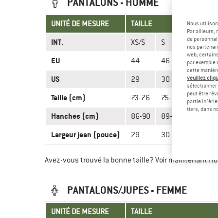
PANTALONS - HOMME
UNITÉ DE MESURE
TAILLE
Nous utilison
Par ailleurs
de personnali
INT.
XS⁠/⁠S
S
S⁠/M
nos partenair
web; certain
EU
44
46
48
par exemple c
cette manièr
US
29
30
veuillez cliqu
31
sélectionner 
peut être rév
Taille (cm)
73-76
75–80
79-82
partie inféri
tiers, dans n
Hanches (cm)
86-90
89–94
93-96
Largeur jean (pouce)
29
30
31
Avez-vous trouvé la bonne taille? Voir maintenant
PANTALONS/JUPES - FEMME
UNITÉ DE MESURE
TAILLE