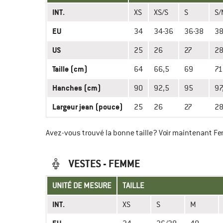
INT.
XS
XS⁠/⁠S
S
S⁠
EU
34
34-36
36⁠-38
3
US
25
26
27
2
Taille (cm)
64
66,5
69
71
Hanches (cm)
90
92,5
95
97
Largeur jean (pouce)
25
26
27
2
Avez-vous trouvé la bonne taille? Voir maintenant 
VESTES - FEMME
UNITÉ DE MESURE
TAILLE
INT.
XS
S
M