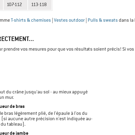
107-112
113-118
 Homme
T-shirts & chemises
|
Vestes outdoor
|
Pulls & sweats
dans la
ECTEMENT...
ur prendre vos mesures pour que vos résultats soient précis! Si vos
haut du crâne jusqu'au sol - au mieux appuyé
un mur.
ueur de bras
 le bras légèrement plié, de l'épaule à l'os du
 (si aucune autre précision n'est indiquée au-
du tableau).
ueur de jambe