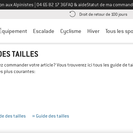
Appelez-nous au
on aux Alpinistes
|
04 65 82 17 36
FAQ & aide
Statut de ma command
e les informations de paiement ici ! Ouvre une boîte d'information
Tro
Droit de retour de 100 jours
Équipement
Escalade
Cyclisme
Hiver
Tous les spo
ES TAILLES
evez commander votre article? Vous trouverez ici tous les guide de
es plus courantes:
de des tailles
» Guide des tailles