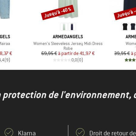
Jusqu'à -40 %
Jusqu'à 
Remise
Remise
MARQUE
MAR
GELS
ARMEDANGELS
ARM
Article
Articl
airaa
Women's Sleeveless Jersey Midi Dress
Women
uct group
Product group
Robe
ix
ix réduit
Prix
Prix réduit
8,37 €
69,95 €
à partir de
41,97 €
39,95 €
à 
4,4
(
9
)
0,0
(
0
)
a protection de l'environnement, 
Klarna
Droit de retour d