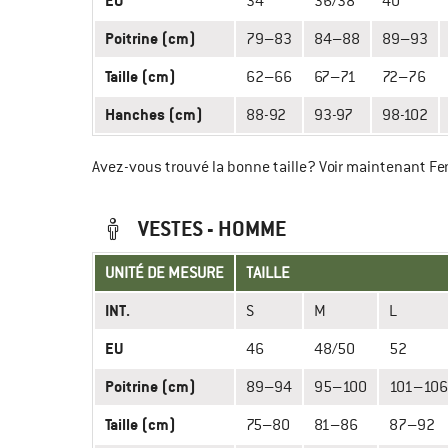
EU
34
36⁠/⁠38
40
Poitrine (cm)
79⁠–⁠83
84⁠–⁠88
89⁠–⁠93
Taille (cm)
62⁠–⁠66
67⁠–⁠71
72⁠–⁠76
Hanches (cm)
88-92
93-97
98-102
Avez-vous trouvé la bonne taille? Voir maintenant 
VESTES - HOMME
UNITÉ DE MESURE
TAILLE
INT.
S
M
L
EU
46
48⁠⁠/50
52
Poitrine (cm)
89⁠–⁠⁠94
95⁠⁠–⁠⁠100
101⁠⁠–⁠⁠106
Taille (cm)
75⁠⁠–⁠⁠80
81⁠⁠–⁠⁠86
87⁠⁠–⁠92