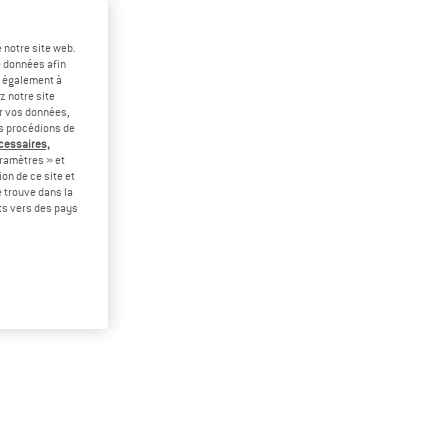
 notre site web.
e données afin
t également à
z notre site
er vos données,
us procédions de
écessaires,
ramètres » et
on de ce site et
 trouve dans la
rts vers des pays