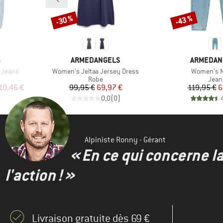
-30 %
-43 %
Remise
Remise
MARQUE
MARQUE
S
ARMEDANGELS
ARMEDAN
Article
Article
 Jeans
Women's Jeltaa Jersey Dress
Women's M
roup
Product group
Prod
Robe
Jean
duit
Prix
Prix réduit
Pr
Pr
10,46 €
99,95 €
69,97 €
119,95 €
6
)
0,0
(
0
)
Alpiniste Ronny - Gérant
« En ce qui concerne l
l'action ! »
Livraison gratuite dès 69 €