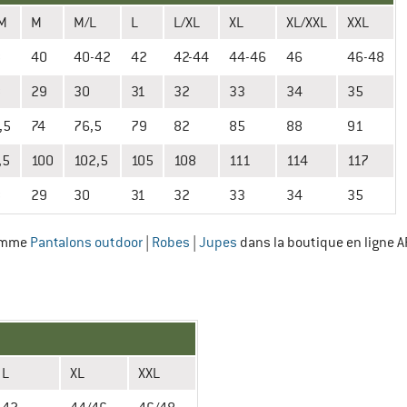
/M
M
M⁠/⁠L
L
L/XL
XL
XL/XXL
XXL
8
40
40-42
42
42-44
44⁠-46
46
46-48
8
29
30
31
32
33
34
35
,5
74
76,5
79
82
85
88
91
,5
100
102,5
105
108
111
114
117
8
29
30
31
32
33
34
35
Femme
Pantalons outdoor
|
Robes
|
Jupes
dans la boutique en ligne
L
XL
XXL