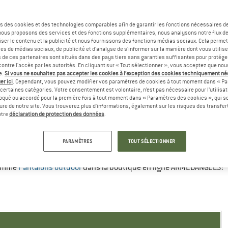
s des cookies et des technologies comparables afin de garantir les fonctions nécessaires de
, nous proposons des services et des fonctions supplémentaires, nous analysons notre flux d
ser le contenu et la publicité et nous fournissons des fonctions médias sociaux. Cela perme
M
M⁠/⁠L
L
XL
XXL
es de médias sociaux, de publicité et d'analyse de s'informer sur la manière dont vous utilise
s de ces partenaires sont situés dans des pays tiers sans garanties suffisantes pour protég
48/50
50
52
54/56
58
ontre l'accès par les autorités. En cliquant sur « Tout sélectionner », vous acceptez que no
e.
Si vous ne souhaitez pas accepter les cookies à l’exception des cookies techniquement n
er ici
32
. Cependant, vous pouvez modifier vos paramètres de cookies à tout moment dans « Pa
33
34
36
38
certaines catégories. Votre consentement est volontaire, n’est pas nécessaire pour l’utilisati
oqué ou accordé pour la première fois à tout moment dans « Paramètres des cookies », qui se
81–86
85-88
87–92
93–98
99–104
eure de notre site. Vous trouverez plus d'informations, également sur les risques des transfe
otre
déclaration de protection des données
.
95–100
99-102
101–106
107–112
113–118
32
33
34
36
38
PARAMÈTRES
TOUT SÉLECTIONNER
 Homme
Pantalons outdoor
dans la boutique en ligne ARMEDANGELS!