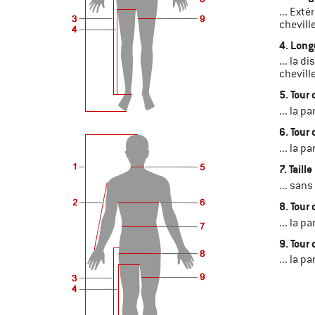
... Ext
cheville
4. Long
... la 
cheville
5. Tour
... la p
6. Tour 
... la p
7. Taille
... san
8. Tour
... la p
9. Tour
... la p