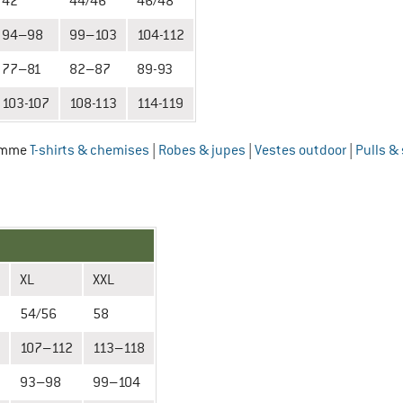
42
44⁠/⁠46
46/48
94⁠–⁠98
99⁠–⁠103
104-112
77⁠–⁠81
82⁠–⁠87
89-93
103-107
108-113
114-119
Femme
T-shirts & chemises
|
Robes & jupes
|
Vestes outdoor
|
Pulls &
XL
XXL
54/56
58
107⁠⁠–⁠⁠112
113⁠⁠–⁠⁠118
93⁠⁠–⁠⁠98
99⁠⁠–⁠⁠104