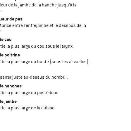
érieur de la jambe de la hanche jusqu'à la
.
ueur de pas
distance entre l'entrejambe et le dessous de la
.
 de cou
artie la plus large du cou sous le larynx.
de poitrine
artie la plus large du buste (sous les aisselles).
s serrer juste au-dessus du nombril.
 de hanches
artie la plus large du postérieur.
 de jambe
artie la plus large de la cuisse.