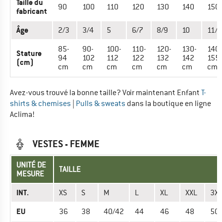
Taille du
90
100
110
120
130
140
150
fabricant
Âge
2/3
3/4
5
6/7
8/9
10
11/1
85-
90-
100-
110-
120-
130-
140-
Stature
94
102
112
122
132
142
155
(cm)
cm
cm
cm
cm
cm
cm
cm
Avez-vous trouvé la bonne taille? Voir maintenant Enfant
T-
shirts & chemises
|
Pulls & sweats
dans la boutique en ligne
Aclima!
VESTES - FEMME
UNITÉ DE
TAILLE
MESURE
INT.
XS
S
M
L
XL
XXL
3X
EU
36
38
40/42
44
46
48
50