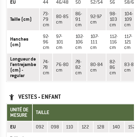
EU
44
46/48
50
52/54
56
58/60
73-
86-
98-
104-
80-85
92-97
Taille (cm)
79
91
103
109
cm
cm
cm
cm
cm
cm
92-
97-
102-
107-
112-
117-
Hanches
96
101
106
111
116
121
(cm)
cm
cm
cm
cm
cm
cm
Longueur de
74-
78-
82-
l'entrejambe
76-80
80-84
83-87
78
82
86
(cm) -
cm
cm
cm
cm
cm
cm
regular
VESTES - ENFANT
UNITÉ DE
TAILLE
MESURE
EU
092
098
110
122
128
140
152