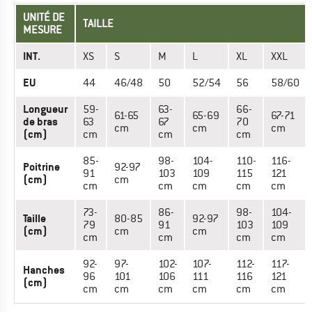
UNITÉ DE
TAILLE
MESURE
INT.
XS
S
M
L
XL
XXL
EU
44
46/48
50
52/54
56
58/60
Longueur
59-
63-
66-
61-65
65-69
67-71
de bras
63
67
70
cm
cm
cm
(cm)
cm
cm
cm
85-
98-
104-
110-
116-
Poitrine
92-97
91
103
109
115
121
(cm)
cm
cm
cm
cm
cm
cm
73-
86-
98-
104-
Taille
80-85
92-97
79
91
103
109
(cm)
cm
cm
cm
cm
cm
cm
92-
97-
102-
107-
112-
117-
Hanches
96
101
106
111
116
121
(cm)
cm
cm
cm
cm
cm
cm