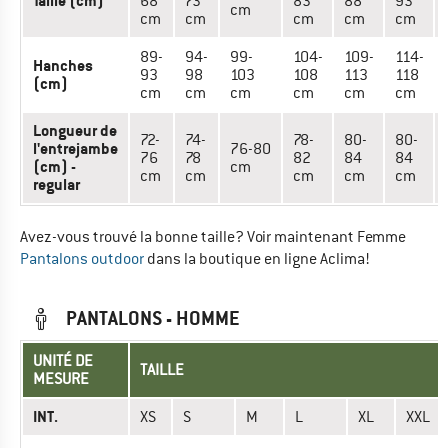
Taille (cm)
68
73
83
88
93
cm
cm
cm
cm
cm
cm
89-
94-
99-
104-
109-
114-
Hanches
93
98
103
108
113
118
(cm)
cm
cm
cm
cm
cm
cm
Longueur de
72-
74-
78-
80-
80-
l'entrejambe
76-80
76
78
82
84
84
(cm) -
cm
cm
cm
cm
cm
cm
regular
Avez-vous trouvé la bonne taille? Voir maintenant Femme
Pantalons outdoor
dans la boutique en ligne Aclima!
PANTALONS - HOMME
UNITÉ DE
TAILLE
MESURE
INT.
XS
S
M
L
XL
XXL