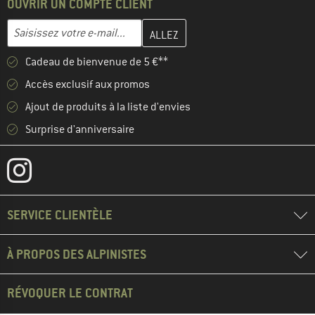
OUVRIR UN COMPTE CLIENT
Entrez votre adresse e-mail ici et créez votre compte client à la 
Adresse e-mail
Cadeau de bienvenue de 5 €**
Accès exclusif aux promos
Ajout de produits à la liste d'envies
Surprise d'anniversaire
SERVICE CLIENTÈLE
À PROPOS DES ALPINISTES
RÉVOQUER LE CONTRAT