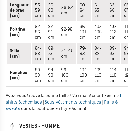
Longueur
55-
56-
60-
61-
62-
63-
58-62
de bras
59
60
64
65
66
67
cm
(cm)
cm
cm
cm
cm
cm
cm
82-
87-
96-
102-
107-
113
Poitrine
92-96
86
91
101
106
112
117
(cm)
cm
cm
cm
cm
cm
cm
cm
64-
69-
79-
84-
89-
94-
Taille
74-78
68
73
83
88
93
98
(cm)
cm
cm
cm
cm
cm
cm
cm
89-
94-
99-
104-
109-
114-
119
Hanches
93
98
103
108
113
118
-12
(cm)
cm
cm
cm
cm
cm
cm
cm
Avez-vous trouvé la bonne taille? Voir maintenant Femme
T-
shirts & chemises
|
Sous-vêtements techniques
|
Pulls &
sweats
dans la boutique en ligne Aclima!
VESTES - HOMME