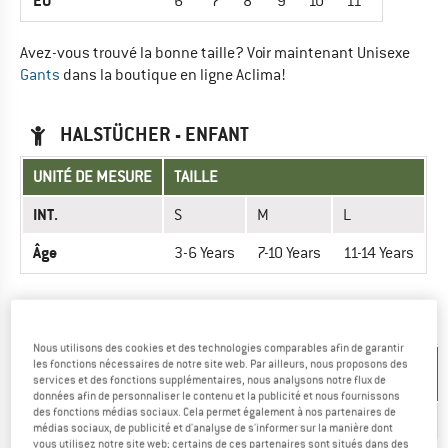
EU
6
7
8
9
10
11
Avez-vous trouvé la bonne taille? Voir maintenant Unisexe
Gants
dans la boutique en ligne Aclima!
HALSTÜCHER - ENFANT
UNITÉ DE MESURE
TAILLE
INT.
S
M
L
Âge
3-6 Years
7-10 Years
11-14 Years
PANTALONS - ENFANT
Nous utilisons des cookies et des technologies comparables afin de garantir
UNITÉ DE
les fonctions nécessaires de notre site web. Par ailleurs, nous proposons des
TAILLE
services et des fonctions supplémentaires, nous analysons notre flux de
MESURE
données afin de personnaliser le contenu et la publicité et nous fournissons
des fonctions médias sociaux. Cela permet également à nos partenaires de
EU
092
098
110
122
128
140
152
médias sociaux, de publicité et d'analyse de s'informer sur la manière dont
vous utilisez notre site web; certains de ces partenaires sont situés dans des