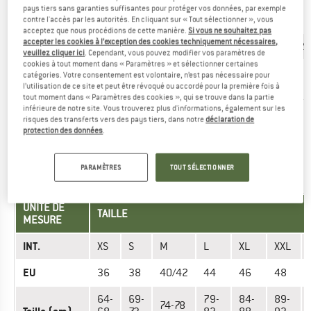
Taille du
pays tiers sans garanties suffisantes pour protéger vos données, par exemple
90
100
110
120
130
140
150
fabricant
contre l'accès par les autorités. En cliquant sur « Tout sélectionner », vous
acceptez que nous procédions de cette manière.
Si vous ne souhaitez pas
accepter les cookies à l’exception des cookies techniquement nécessaires,
Âge
2/3
3/4
5
6/7
8/9
10
11/12
veuillez cliquer ici
. Cependant, vous pouvez modifier vos paramètres de
cookies à tout moment dans « Paramètres » et sélectionner certaines
Stature
90
100
110
120
130
140
150
catégories. Votre consentement est volontaire, n’est pas nécessaire pour
(cm)
cm
cm
cm
cm
cm
cm
cm
l’utilisation de ce site et peut être révoqué ou accordé pour la première fois à
tout moment dans « Paramètres des cookies », qui se trouve dans la partie
inférieure de notre site. Vous trouverez plus d'informations, également sur les
risques des transferts vers des pays tiers, dans notre
déclaration de
Avez-vous trouvé la bonne taille? Voir maintenant Enfant
protection des données
.
Pantalons outdoor
dans la boutique en ligne Aclima!
PARAMÈTRES
TOUT SÉLECTIONNER
PANTALONS - FEMME
UNITÉ DE
TAILLE
MESURE
INT.
XS
S
M
L
XL
XXL
EU
36
38
40/42
44
46
48
64-
69-
79-
84-
89-
74-78