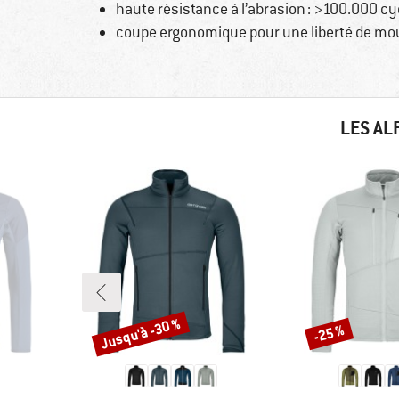
haute résistance à l’abrasion : >100.000 cy
coupe ergonomique pour une liberté de mo
LES AL
Jusqu'à -30 %
-25 %
Remise
Remise