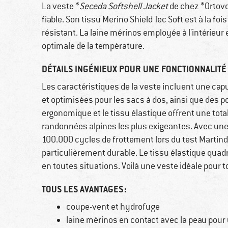
La veste *
Seceda Softshell Jacket
de chez *Ortovox
fiable. Son tissu Merino Shield Tec Soft est à la fo
résistant. La laine mérinos employée à l'intérieur
optimale de la température.
DÉTAILS INGÉNIEUX POUR UNE FONCTIONNALITÉ
Les caractéristiques de la veste incluent une cap
et optimisées pour les sacs à dos, ainsi que des p
ergonomique et le tissu élastique offrent une to
randonnées alpines les plus exigeantes. Avec une 
100.000 cycles de frottement lors du test Martind
particulièrement durable. Le tissu élastique quad
en toutes situations. Voilà une veste idéale pour 
TOUS LES AVANTAGES :
coupe-vent et hydrofuge
laine mérinos en contact avec la peau pour