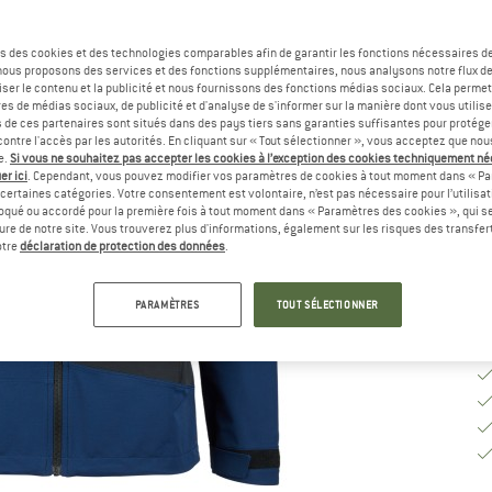
Sé
s des cookies et des technologies comparables afin de garantir les fonctions nécessaires de
, nous proposons des services et des fonctions supplémentaires, nous analysons notre flux d
ser le contenu et la publicité et nous fournissons des fonctions médias sociaux. Cela perme
G
es de médias sociaux, de publicité et d'analyse de s'informer sur la manière dont vous utilise
s de ces partenaires sont situés dans des pays tiers sans garanties suffisantes pour protég
ontre l'accès par les autorités. En cliquant sur « Tout sélectionner », vous acceptez que no
Dé
e.
Si vous ne souhaitez pas accepter les cookies à l’exception des cookies techniquement n
er ici
. Cependant, vous pouvez modifier vos paramètres de cookies à tout moment dans « Pa
Qu
certaines catégories. Votre consentement est volontaire, n’est pas nécessaire pour l’utilisati
oqué ou accordé pour la première fois à tout moment dans « Paramètres des cookies », qui se
eure de notre site. Vous trouverez plus d'informations, également sur les risques des transfe
otre
déclaration de protection des données
.
PARAMÈTRES
TOUT SÉLECTIONNER