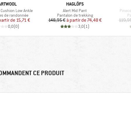
RQUE
MARQUE
ARTWOOL
HAGLÖFS
Article
Article
d Cushion Low Ankle
Alert Mid Pant
Pineco
roup
Product group
Pr
es de randonnée
Pantalon de trekking
Pa
Prix
Prix réduit
Prix
Prix réduit
partir de
15,71 €
148,95 €
à partir de
74,48 €
119,9
0,0
(
0
)
3,0
(
1
)
OMMANDENT CE PRODUIT