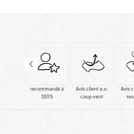
89 g
recommandé à
Avis client.e.s:
Avis c
100 %
coup-vent
res