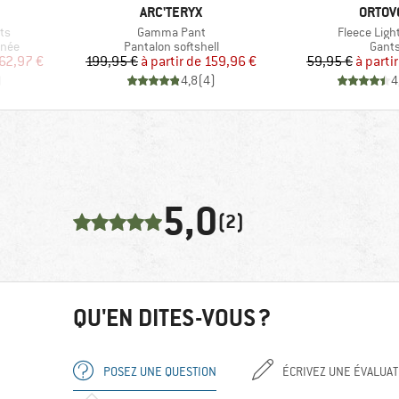
MARQUE
MARQU
ARC'TERYX
ORTOV
Article
Article
ts
Gamma Pant
Fleece Ligh
Product group
Produ
nnée
Pantalon softshell
Gant
duit
Prix
Prix réduit
Pr
Pr
62,97 €
199,95 €
à partir de
159,96 €
59,95 €
à parti
)
4,8
(
4
)
4
5,0
(2)
QU'EN DITES-VOUS ?
POSEZ UNE QUESTION
ÉCRIVEZ UNE ÉVALUAT