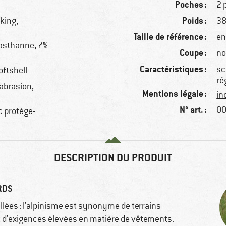
Poches :
2 
Poids :
king,
38
Taille de référence :
en
lasthanne, 7%
Coupe :
no
Caractéristiques :
sc
oftshell
ré
'abrasion,
Mentions légale :
in
N° art. :
00
c protège-
DESCRIPTION DU PRODUIT
RDS
lées : l'alpinisme est synonyme de terrains
t d'exigences élevées en matière de vêtements.