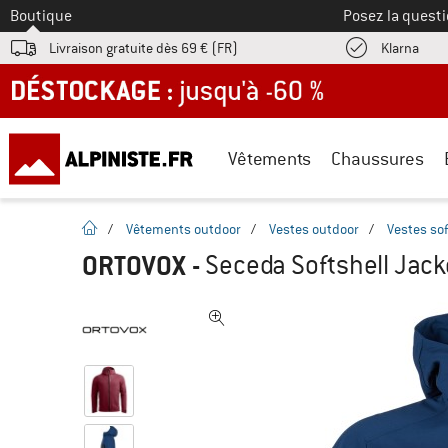
Vers le
Boutique
Posez la questi
Trouv
Livraison gratuite dès 69 € (FR)
Klarna
DÉSTOCKAGE : jusqu'à -60 %
Vêtements
Chaussures
Page d'accueil
/
Vêtements outdoor
/
Vestes outdoor
/
Vestes sof
ORTOVOX
-
Seceda Softshell Jacke