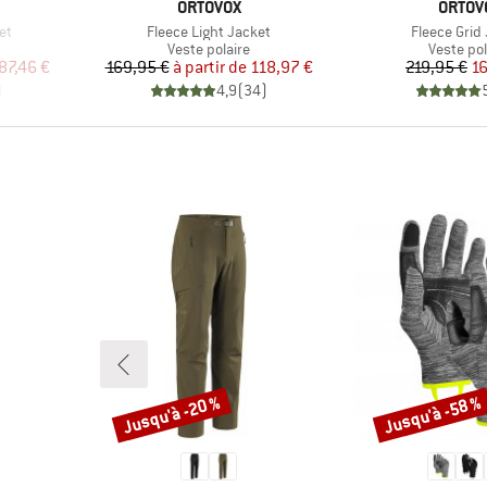
MARQUE
MARQU
ORTOVOX
ORTOV
Article
Article
et
Fleece Light Jacket
Fleece Grid
Product group
Product 
Veste polaire
Veste pol
duit
Prix
Prix réduit
Pr
Pr
87,46 €
169,95 €
à partir de
118,97 €
219,95 €
16
)
4,9
(
34
)
Jusqu'à -20 %
Jusqu'à -58 %
Remise
Remise