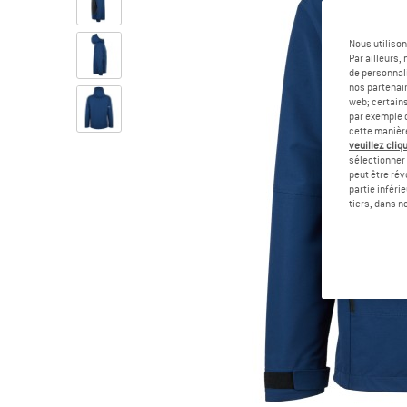
Nous utilison
Par ailleurs
de personnali
nos partenair
web; certain
par exemple c
cette manièr
veuillez cliqu
sélectionner 
peut être rév
partie inféri
tiers, dans n