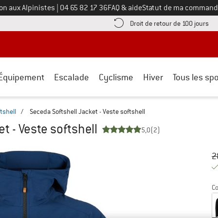
Appelez-nous au
on aux Alpinistes
|
04 65 82 17 36
FAQ & aide
Statut de ma command
e les informations de paiement ici ! Ouvre une boîte d'information
Tro
Droit de retour de 100 jours
Équipement
Escalade
Cyclisme
Hiver
Tous les spo
tshell
/
Seceda Softshell Jacket - Veste softshell
t - Veste softshell
5,0
(2)
Pr
Pr
2
Co