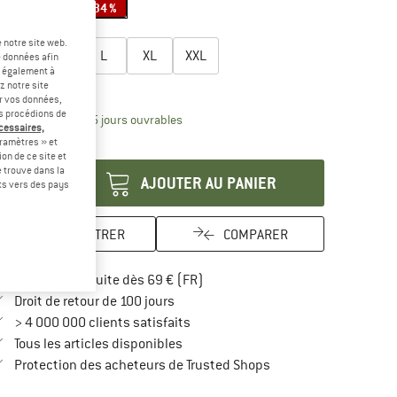
-25 %
-25 %
-34 %
lectionner taille:
 notre site web.
S
M
L
XL
XXL
e données afin
t également à
uide des tailles
z notre site
er vos données,
us procédions de
Le lien s'ouvre dans une boîte d'inform
lai de livraison: 3-5 jours ouvrables
écessaires,
ramètres » et
antité:
on de ce site et
 trouve dans la
AJOUTER AU PANIER
rts vers des pays
ENREGISTRER
COMPARER
Trouve les infos sur la livraison 
Livraison gratuite dès 69 € (FR)
Trouve les informations de paiement i
Droit de retour de 100 jours
> 4 000 000 clients satisfaits
Tous les articles disponibles
Trouve toutes les infos
Protection des acheteurs de Trusted Shops