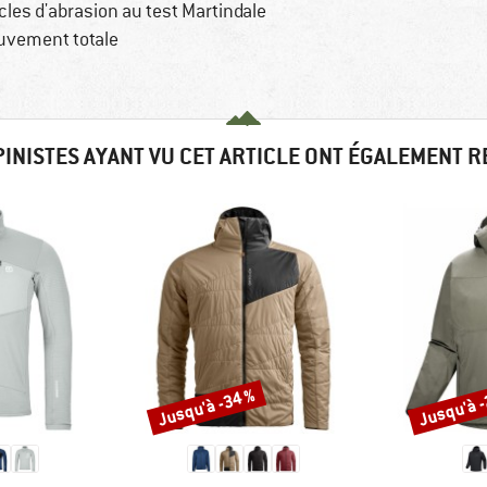
cles d'abrasion au test Martindale
uvement totale
PINISTES AYANT VU CET ARTICLE ONT ÉGALEMENT 
Jusqu'à -34 %
Jusqu'à 
Remise
Remise