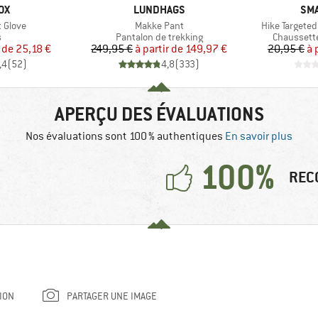
E
MARQUE
MA
OX
LUNDHAGS
SM
Article
Article
t Glove
Makke Pant
Hike Targete
ct group
Product group
Product g
s
Pantalon de trekking
Chaussett
ix
ix réduit
Prix
Prix réduit
r de
25,18 €
249,95 €
à partir de
149,97 €
20,95 €
à 
,4
(
52
)
4,8
(
333
)
APERÇU DES ÉVALUATIONS
Nos évaluations sont 100 % authentiques
En savoir plus
100%
REC
ION
PARTAGER UNE IMAGE