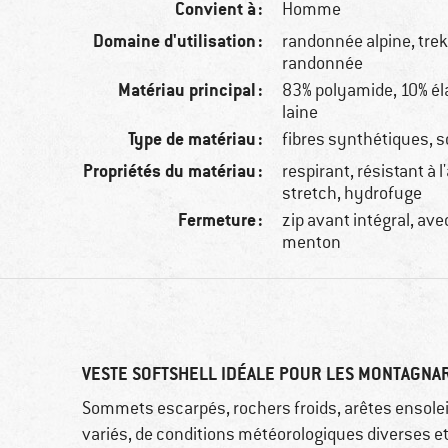
Convient à :
Homme
Domaine d'utilisation :
randonnée alpine, trek
randonnée
Matériau principal :
83% polyamide, 10% é
laine
Type de matériau :
fibres synthétiques, s
Propriétés du matériau :
respirant, résistant à l
stretch, hydrofuge
Fermeture :
zip avant intégral, ave
menton
VESTE SOFTSHELL IDÉALE POUR LES MONTAGNA
Sommets escarpés, rochers froids, arêtes ensoleil
variés, de conditions météorologiques diverses e