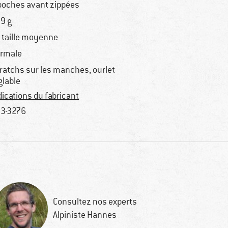
poches avant zippées
9 g
 taille moyenne
rmale
ratchs sur les manches, ourlet
glable
dications du fabricant
3-3276
Consultez nos experts
Alpiniste Hannes