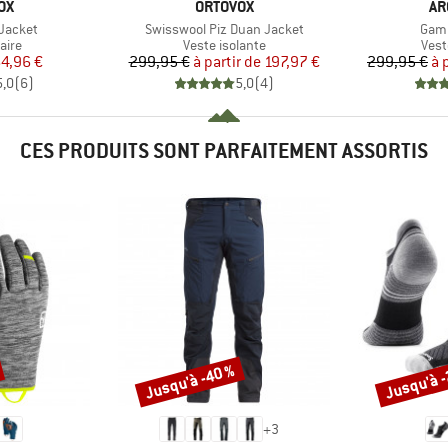
E
MARQUE
MA
OX
ORTOVOX
AR
Article
Artic
 Jacket
Swisswool Piz Duan Jacket
Gam
group
Product group
Prod
aire
Veste isolante
Vest
ix
ix réduit
Prix
Prix réduit
4,96 €
299,95 €
à partir de
197,97 €
299,95 €
à 
5,0
(
6
)
5,0
(
4
)
CES PRODUITS SONT PARFAITEMENT ASSORTIS
Jusqu'à -40 %
Jusqu'à 
Remise
Remise
+
3