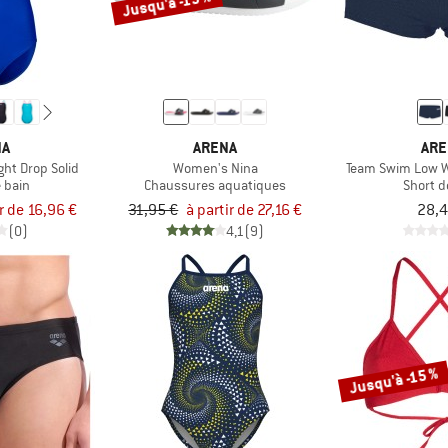
Jusqu'à -15 %
NA
ARENA
ARE
ght Drop Solid
Women's Nina
Team Swim Low Wa
e bain
Chaussures aquatiques
Short d
ir de 16,96 €
31,95 €
à partir de 27,16 €
28,4
(0)
4,1
(9)
Jusqu'à -15 %