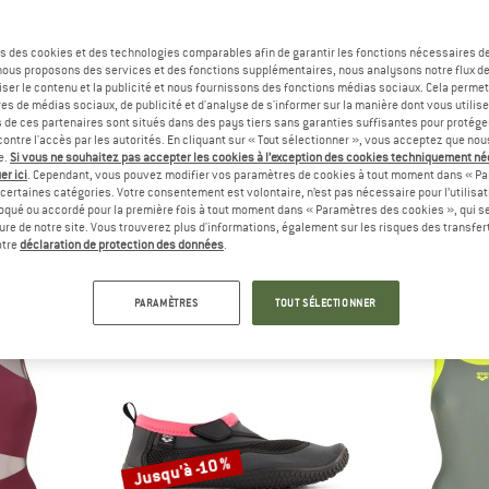
s des cookies et des technologies comparables afin de garantir les fonctions nécessaires de
, nous proposons des services et des fonctions supplémentaires, nous analysons notre flux d
ser le contenu et la publicité et nous fournissons des fonctions médias sociaux. Cela perme
es de médias sociaux, de publicité et d'analyse de s'informer sur la manière dont vous utilise
s de ces partenaires sont situés dans des pays tiers sans garanties suffisantes pour protég
ontre l'accès par les autorités. En cliquant sur « Tout sélectionner », vous acceptez que no
e.
Si vous ne souhaitez pas accepter les cookies à l’exception des cookies techniquement n
er ici
. Cependant, vous pouvez modifier vos paramètres de cookies à tout moment dans « Pa
Arena
certaines catégories. Votre consentement est volontaire, n’est pas nécessaire pour l’utilisati
9)
oqué ou accordé pour la première fois à tout moment dans « Paramètres des cookies », qui se
eure de notre site. Vous trouverez plus d'informations, également sur les risques des transfe
otre
déclaration de protection des données
.
PARAMÈTRES
TOUT SÉLECTIONNER
Jusqu'à -10 %