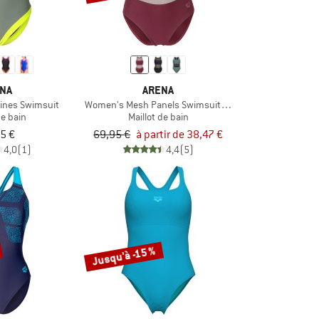
NA
ARENA
ines Swimsuit
Women's Mesh Panels Swimsuit Vent Back
de bain
Maillot de bain
5 €
69,95 €
à partir de 38,47 €
4,0
(1)
4,4
(5)
Jusqu'à -15 %