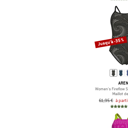
Jusqu'à -35 %
ARE
Women's Fireflow S
Maillot d
61,95 €
à part