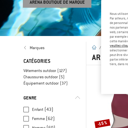
ARENA BOUTIQUE DE MARQUE
Nous utilison
Par ailleurs
de personnali
nos partenair
web; certain
par exemple c
cette manièr
veuillez cliqu
Page d'accueil
Marques
/
Marques
/
sélectionner 
ARENA
(16
peut être rév
partie inféri
CATÉGORIES
tiers, dans n
Vêtements outdoor
(127)
Chaussures outdoor
(5)
Équipement outdoor
(37)
GENRE
(43)
Enfant
(62)
Femme
-15 %
(60)
Homme