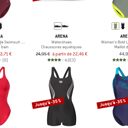
NA
ARENA
ARE
e Swimsuit Vent Back B
Watershoes
Women's Bold L
e bain
Chaussures aquatiques
Maillot 
3,71 €
24,95 €
à partir de 22,46 €
44,9
(0)
4,0
(3)
Jusqu'à -35 %
Jusqu'à -35 %