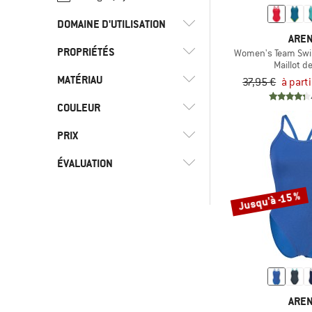
DOMAINE D'UTILISATION
ARE
PROPRIÉTÉS
(5)
Cyclisme
Women's Team Swim
Maillot d
(169)
Natation
MATÉRIAU
(2)
Antibuée
37,95 €
à part
(3)
Snorkeling
(7)
Bretelles réglables
COULEUR
(1)
Coton
(169)
Sports aquatiques
Compartiment pour
(127)
Fibres synthétiques
PRIX
(2)
ordinateur portable
(5)
Triathlon
(1)
Microfibre
(6)
ÉVALUATION
Effet miroir
(5)
Synthétique
(15)
Sans PVC
Jusqu'à -15 %
-
(95)
Stretch
& plus
& plus
Uniquement les produits
& plus
avec remises
ARE