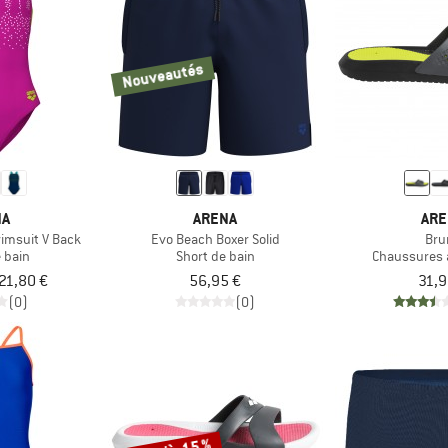
Nouveautés
NA
ARENA
ARE
wimsuit V Back
Evo Beach Boxer Solid
Bru
e bain
Short de bain
Chaussures 
 21,80 €
56,95 €
31,9
(0)
(0)