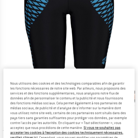
Photos détaillées
Nous utilisons des cookies et des technologies comparables afin de garantir
les fonctions nécessaires de notre site web. Par ailleurs, nous proposons des
services et des fonctions supplémentaires, nous analysons notre flux de
données afin de personnaliser le contenu et la publicité et nous fournissons
des fonctions médias sociaux. Cela permet également à nos partenaires de
médias sociaux, de publicité et d'analyse de s'informer sur la manière dont
vous utilisez notre site web; certains de ces partenaires sont situés dans des
pays tiers sans garanties suffisantes pour protéger vos données, par exemple
Prix:
28,45
€
TVA incl.
contre l'accès par les autorités. En cliquant sur « Tout sélectionner », vous
Informations sur les frais de livraison. Ouvre une bo
acceptez que nous procédions de cette manière.
Si vous ne souhaitez pas
hors Frais de livraison
accepter les cookies à l’exception des cookies techniquement nécessaires,
veuillez cliquer ici
. Cependant, vous pouvez modifier vos paramètres de