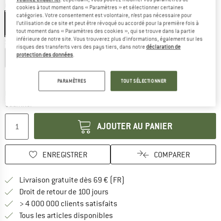
Couleur:
Black / Turquoise
cookies à tout moment dans « Paramètres » et sélectionner certaines
catégories. Votre consentement est volontaire, n’est pas nécessaire pour
l’utilisation de ce site et peut être révoqué ou accordé pour la première fois à
tout moment dans « Paramètres des cookies », qui se trouve dans la partie
inférieure de notre site. Vous trouverez plus d'informations, également sur les
Sélectionner taille:
risques des transferts vers des pays tiers, dans notre
déclaration de
protection des données
.
EU
116
EU
128
EU
140
EU
152
EU
164
Guide des tailles
PARAMÈTRES
TOUT SÉLECTIONNER
Le lien s'ouvre dans une boîte d'inf
Délai de livraison: 3-5 jours ouvrables
Quantité:
AJOUTER AU PANIER
ENREGISTRER
COMPARER
Trouve les infos sur la livrais
Livraison gratuite dès 69 € (FR)
Trouve les informations de paiemen
Droit de retour de 100 jours
> 4 000 000 clients satisfaits
Tous les articles disponibles