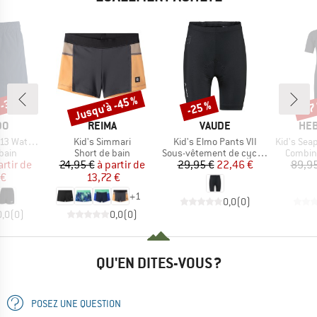
 -30 %
Jusqu'à -45 %
-25 %
-57
Remise
Remise
Rem
UE
MARQUE
MARQUE
MAR
DO
REIMA
VAUDE
HEB
Article
Article
Article
atershort
Kid's Simmari
Kid's Elmo Pants VII
Kid's SeapineHe
group
Product group
Product group
Produc
bain
Short de bain
Sous-vêtement de cyclisme
Combina
ix
ix réduit
Prix
Prix réduit
Prix
Prix réduit
artir de
24,95 €
à partir de
29,95 €
22,46 €
89,95
 €
13,72 €
+
1
0,0
(
0
)
0,0
(
0
)
0,0
(
0
)
QU'EN DITES-VOUS ?
POSEZ UNE QUESTION