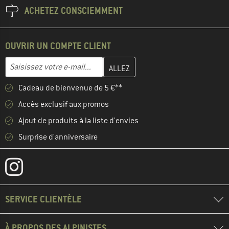
ACHETEZ CONSCIEMMENT
OUVRIR UN COMPTE CLIENT
Entrez votre adresse e-mail ici et créez votre compte client à la 
Adresse e-mail
Cadeau de bienvenue de 5 €**
Accès exclusif aux promos
Ajout de produits à la liste d'envies
Surprise d'anniversaire
SERVICE CLIENTÈLE
À PROPOS DES ALPINISTES