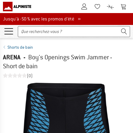
Vers le compte client
Vers 
Vers la liste d'env
Vers le com
Jusqu'à -50 % avec les promos d'été
Jusqu'à -50 % avec les promos d'été »
Shorts de bain
ARENA
-
Boy's Openings Swim Jammer -
Short de bain
(0)