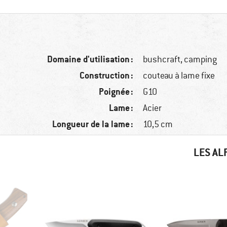
Domaine d'utilisation :
bushcraft, camping
Construction :
couteau à lame fixe
Poignée :
G10
Lame :
Acier
Longueur de la lame :
10,5 cm
LES AL