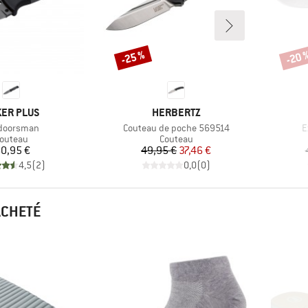
-25 %
-20 
Remise
Remi
RQUE
MARQUE
ER PLUS
HERBERTZ
cle
Article
A
doorsman
Couteau de poche 569514
E
roduct group
Product group
outeau
Couteau
Prix
Prix
Prix réduit
0,95 €
49,95 €
37,46 €
4,5
(
2
)
0,0
(
0
)
ACHETÉ