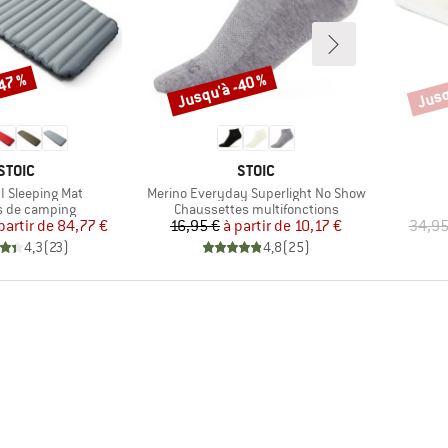
-47 %
Jusqu'à -40 %
Jusq
Remise
Remi
MARQUE
MARQUE
STOIC
STOIC
Article
II Sleeping Mat
Merino Everyday Superlight No Show
t group
Product group
s de camping
Chaussettes multifonctions
Prix
Prix réduit
Prix
Prix réduit
partir de
84,77 €
16,95 €
à partir de
10,17 €
34,95
4,3
(
23
)
4,8
(
25
)