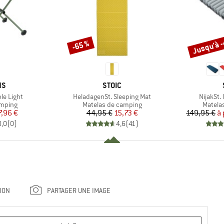
Jusqu'à 
-65 %
Remise
Remise
UE
MARQUE
NS
STOIC
Article
Article
le Light
HeladagenSt. Sleeping Mat
NijakSt. 
oup
Product group
Produc
amping
Matelas de camping
Matela
ix
ix réduit
Prix
Prix réduit
7,96 €
44,95 €
15,73 €
149,95 €
à 
0,0
(
0
)
4,6
(
41
)
ION
PARTAGER UNE IMAGE