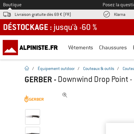
Vers le
Boutique
Posez la questi
Trouv
Livraison gratuite dès 69 € (FR)
Klarna
DÉSTOCKAGE : jusqu'à -60 %
Vêtements
Chaussures
Page d'accueil
/
Équipement outdoor
/
Couteaux & outils
/
Coute
GERBER
-
Downwind Drop Point -