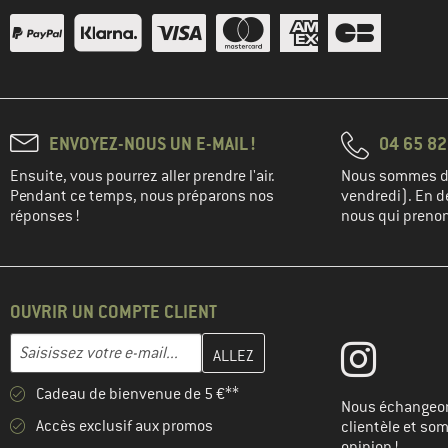
ENVOYEZ-NOUS UN E-MAIL !
04 65 82
Ensuite, vous pourrez aller prendre l'air.
Nous sommes di
Pendant ce temps, nous préparons nos
vendredi). En de
réponses !
nous qui prenons
OUVRIR UN COMPTE CLIENT
Entrez votre adresse e-mail ici et créez votre compte client à la 
Adresse e-mail
Cadeau de bienvenue de 5 €**
Nous échangeon
Accès exclusif aux promos
clientèle et so
opinion !