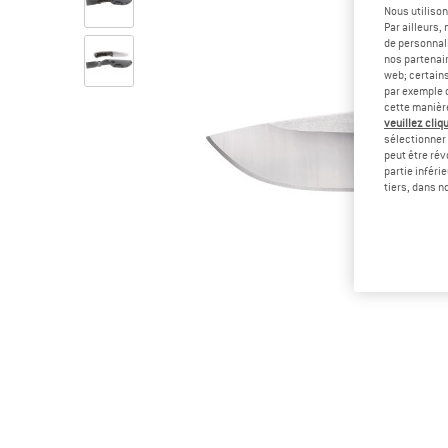
Nous utilison
Par ailleurs
de personnali
nos partenair
web; certain
par exemple c
cette manièr
veuillez cliqu
sélectionner 
peut être rév
partie inféri
tiers, dans n