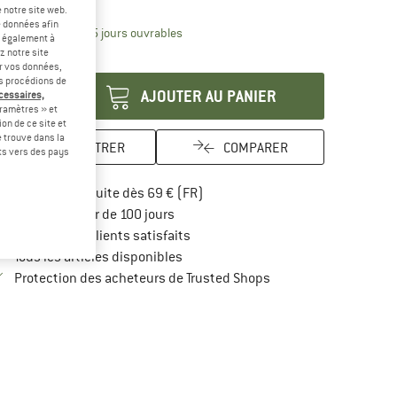
-20 %
 notre site web.
e données afin
Le lien s'ouvre dans une boîte d'inform
lai de livraison: 3-5 jours ouvrables
t également à
z notre site
antité:
er vos données,
us procédions de
AJOUTER AU PANIER
écessaires,
ramètres » et
on de ce site et
 trouve dans la
ENREGISTRER
COMPARER
rts vers des pays
Trouve les infos sur la livraison 
Livraison gratuite dès 69 € (FR)
Trouve les informations de paiement i
Droit de retour de 100 jours
> 4 000 000 clients satisfaits
Tous les articles disponibles
Trouve toutes les infos
Protection des acheteurs de Trusted Shops