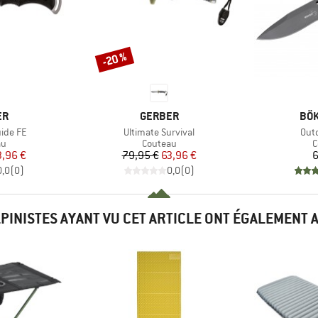
-20 %
Remise
UE
MARQUE
MA
ER
GERBER
BÖK
Article
Arti
ide FE
Ultimate Survival
Out
t group
Product group
P
au
Couteau
C
ix
ix réduit
Prix
Prix réduit
3,96 €
79,95 €
63,96 €
6
0,0
(
0
)
0,0
(
0
)
LPINISTES AYANT VU CET ARTICLE ONT ÉGALEMENT 