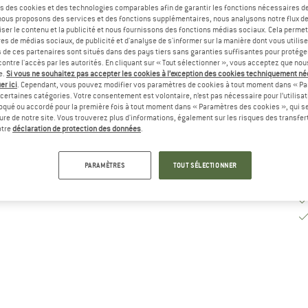
s des cookies et des technologies comparables afin de garantir les fonctions nécessaires de
, nous proposons des services et des fonctions supplémentaires, nous analysons notre flux d
Dé
ser le contenu et la publicité et nous fournissons des fonctions médias sociaux. Cela perme
es de médias sociaux, de publicité et d'analyse de s'informer sur la manière dont vous utilise
Qu
s de ces partenaires sont situés dans des pays tiers sans garanties suffisantes pour protég
ontre l'accès par les autorités. En cliquant sur « Tout sélectionner », vous acceptez que no
e.
Si vous ne souhaitez pas accepter les cookies à l’exception des cookies techniquement n
er ici
. Cependant, vous pouvez modifier vos paramètres de cookies à tout moment dans « Pa
certaines catégories. Votre consentement est volontaire, n’est pas nécessaire pour l’utilisati
oqué ou accordé pour la première fois à tout moment dans « Paramètres des cookies », qui se
eure de notre site. Vous trouverez plus d'informations, également sur les risques des transfe
otre
déclaration de protection des données
.
PARAMÈTRES
TOUT SÉLECTIONNER