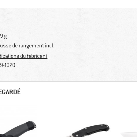
9 g
usse de rangement incl.
dications du fabricant
9-1020
REGARDÉ