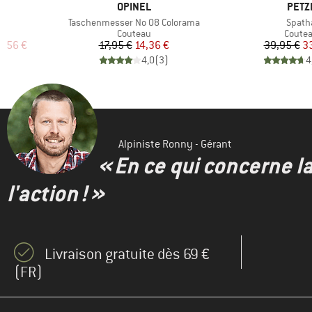
MARQUE
MARQ
OPINEL
PETZ
Article
Article
on
Taschenmesser No 08 Colorama
Spath
up
Product group
Produc
Couteau
Coute
duit
Prix
Prix réduit
Pr
Pr
3,56 €
17,95 €
14,36 €
39,95 €
3
)
4,0
(
3
)
4
Alpiniste Ronny - Gérant
« En ce qui concerne l
l'action ! »
Livraison gratuite dès 69 €
(FR)