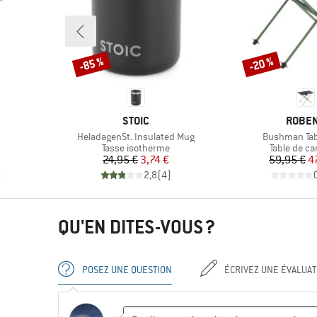
-85 %
-20 %
Remise
Remise
MARQUE
MARQ
STOIC
ROBE
Article
Article
HeladagenSt. Insulated Mug
Bushman Tab
roup
Product group
Product gr
Tasse isotherme
Table de c
Prix
Prix réduit
Pr
Pr
24,95 €
3,74 €
59,95 €
4
)
2,8
(
4
)
QU'EN DITES-VOUS ?
POSEZ UNE QUESTION
ÉCRIVEZ UNE ÉVALUAT