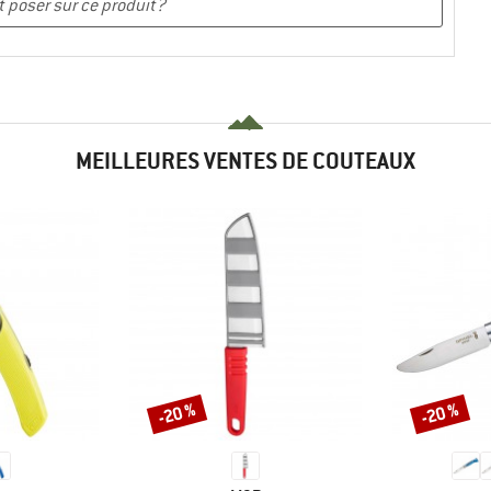
MEILLEURES VENTES DE COUTEAUX
-20 %
-20 %
Remise
Remise