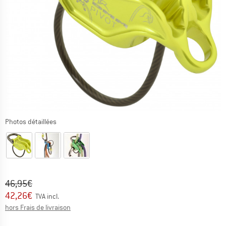
Photos détaillées
Prix initial :
Prix:
46,95
€
42,26
€
TVA incl.
Informations sur les frais de livraison. Ouvre une bo
hors Frais de livraison