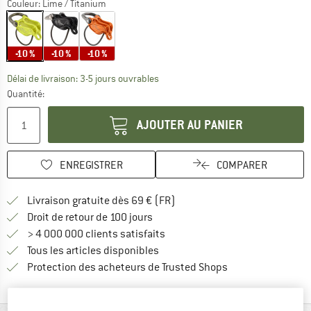
Couleur:
Lime / Titanium
-10 %
-10 %
-10 %
Le lien s'ouvre dans une boîte d'inf
Délai de livraison: 3-5 jours ouvrables
Quantité:
AJOUTER AU PANIER
ENREGISTRER
COMPARER
Trouve les infos sur la livrais
Livraison gratuite dès 69 € (FR)
Trouve les informations de paiemen
Droit de retour de 100 jours
> 4 000 000 clients satisfaits
Tous les articles disponibles
Trouve toutes les i
Protection des acheteurs de Trusted Shops