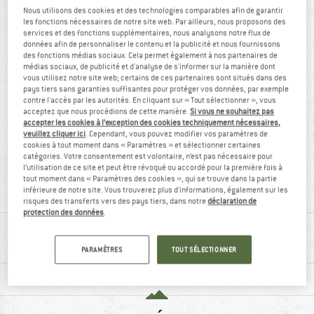
Nous utilisons des cookies et des technologies comparables afin de garantir
VUE D'ENSEMBLE
les fonctions nécessaires de notre site web. Par ailleurs, nous proposons des
services et des fonctions supplémentaires, nous analysons notre flux de
Tuber ultra léger avec poignet pratique
données afin de personnaliser le contenu et la publicité et nous fournissons
des fonctions médias sociaux. Cela permet également à nos partenaires de
médias sociaux, de publicité et d'analyse de s'informer sur la manière dont
vous utilisez notre site web; certains de ces partenaires sont situés dans des
pays tiers sans garanties suffisantes pour protéger vos données, par exemple
contre l'accès par les autorités. En cliquant sur « Tout sélectionner », vous
acceptez que nous procédions de cette manière.
Si vous ne souhaitez pas
accepter les cookies à l’exception des cookies techniquement nécessaires,
veuillez cliquer ici
. Cependant, vous pouvez modifier vos paramètres de
cookies à tout moment dans « Paramètres » et sélectionner certaines
catégories. Votre consentement est volontaire, n’est pas nécessaire pour
recommandé à
72 g
l’utilisation de ce site et peut être révoqué ou accordé pour la première fois à
tout moment dans « Paramètres des cookies », qui se trouve dans la partie
100 %
inférieure de notre site. Vous trouverez plus d'informations, également sur les
risques des transferts vers des pays tiers, dans notre
déclaration de
protection des données
.
RENSEIGNEMENTS MATÉRIEL ET
FONCTIONNALITÉS
PARAMÈTRES
TOUT SÉLECTIONNER
DESCRIPTION DU PRODUIT