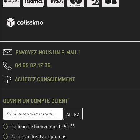
ENVOYEZ-NOUS UN E-MAIL !
04 65 82 17 36
ACHETEZ CONSCIEMMENT
OUVRIR UN COMPTE CLIENT
Entrez votre adresse e-mail ici et créez votre compte client à la 
Adresse e-mail
Cadeau de bienvenue de 5 €**
Accès exclusif aux promos