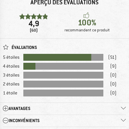
APERÇU DES ÉVALUATIONS
100%
4,9
(60)
recommandent ce produit
ÉVALUATIONS
5 étoiles
(51)
4 étoiles
(9)
3 étoiles
(0)
2 étoiles
(0)
1 étoile
(0)
AVANTAGES
INCONVÉNIENTS