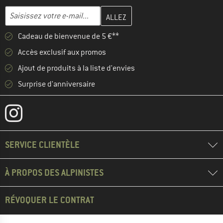
Entrez votre adresse e-mail ici et créez votre compte client à la 
Adresse e-mail
Cadeau de bienvenue de 5 €**
Accès exclusif aux promos
Ajout de produits à la liste d'envies
Surprise d'anniversaire
SERVICE CLIENTÈLE
À PROPOS DES ALPINISTES
RÉVOQUER LE CONTRAT