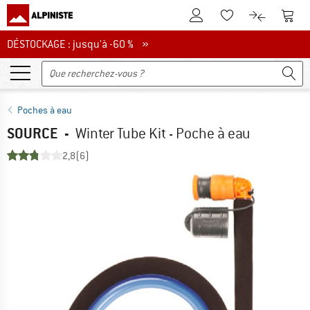
Vers le compte client
Vers 
Vers la liste d'env
Vers le com
DÉSTOCKAGE : jusqu'à -60 %
DÉSTOCKAGE : jusqu'à -60 % »
Poches à eau
SOURCE
-
Winter Tube Kit - Poche à eau
2,8
(6)