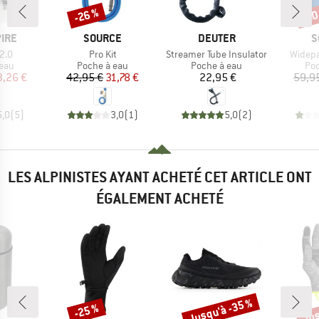
-26 %
-20
Remise
Rem
MARQUE
MARQUE
M
IRE
SOURCE
DEUTER
S
Article
Article
Article
2.0
Pro Kit
Streamer Tube Insulator
Widepa
group
Product group
Product group
Pro
 eau
Poche à eau
Poche à eau
Poc
ix
ix réduit
Prix
Prix réduit
Prix
3,26 €
42,95 €
31,78 €
22,95 €
59,9
5,0
(
5
)
3,0
(
1
)
5,0
(
2
)
LES ALPINISTES AYANT ACHETÉ CET ARTICLE ONT
ÉGALEMENT ACHETÉ
Jusqu'à -35 %
Jus
-25 %
Remise
Remise
Rem