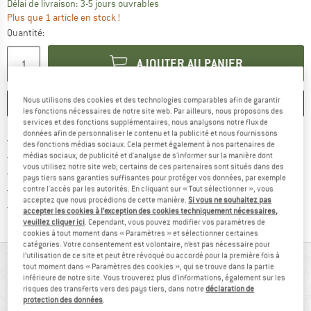
Le lien s'ouvre dans une boîte d'inf
Délai de livraison: 3-5 jours ouvrables
Plus que 1 article en stock !
Quantité:
AJOUTER AU PANIER
Nous utilisons des cookies et des technologies comparables afin de garantir
ENREGISTRER
COMPARER
les fonctions nécessaires de notre site web. Par ailleurs, nous proposons des
services et des fonctions supplémentaires, nous analysons notre flux de
données afin de personnaliser le contenu et la publicité et nous fournissons
Trouve les infos sur la livrais
Livraison gratuite dès 69 € (FR)
des fonctions médias sociaux. Cela permet également à nos partenaires de
Trouve les informations de paiemen
Droit de retour de 100 jours
médias sociaux, de publicité et d'analyse de s'informer sur la manière dont
vous utilisez notre site web; certains de ces partenaires sont situés dans des
> 4 000 000 clients satisfaits
pays tiers sans garanties suffisantes pour protéger vos données, par exemple
Tous les articles disponibles
contre l'accès par les autorités. En cliquant sur « Tout sélectionner », vous
acceptez que nous procédions de cette manière.
Si vous ne souhaitez pas
Trouve toutes les i
Protection des acheteurs de Trusted Shops
accepter les cookies à l’exception des cookies techniquement nécessaires,
veuillez cliquer ici
. Cependant, vous pouvez modifier vos paramètres de
cookies à tout moment dans « Paramètres » et sélectionner certaines
catégories. Votre consentement est volontaire, n’est pas nécessaire pour
l’utilisation de ce site et peut être révoqué ou accordé pour la première fois à
VUE D'ENSEMBLE
tout moment dans « Paramètres des cookies », qui se trouve dans la partie
inférieure de notre site. Vous trouverez plus d'informations, également sur les
risques des transferts vers des pays tiers, dans notre
déclaration de
protection des données
.