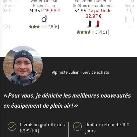
Article
Article
Art
ts Shorty
Winter Tube Kit
Watzmann Gaiter III
Mic
p
Product group
Product group
Produc
cyclisme
Poche à eau
Guêtres de randonnée
Boutei
ix
ix réduit
Prix
Prix réduit
Prix
Prix réduit
8,47 €
24,95 €
19,96 €
54,95 €
à partir de
19,9
32,97 €
5,0
(
2
)
2,8
(
6
)
3,7
(
11
)
Alpiniste Julian - Service achats
« Pour vous, je déniche les meilleures nouveautés
en équipement de plein air ! »
Livraison gratuite dès
Droit de retour de 100
69 € (FR)
jours