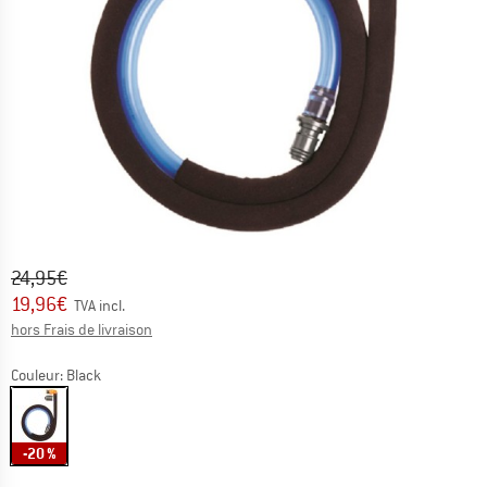
Prix initial :
Prix:
24,95
€
19,96
€
TVA incl.
Informations sur les frais de livraison. Ouvre une bo
hors Frais de livraison
Couleur:
Black
-20 %