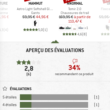
MARQUE
MARQUE
M
TURE
MAMMUT
NNORMAL
O
Article
Article
Article
älter
Astro Light Softshell Glove
Tomir 2.0
Fleece
roup
Product group
Product group
herme
Gants
Chaussures de trail
ix
ix réduit
Prix
Prix réduit
Prix
Prix réduit
,96 €
59,95 €
44,96 €
169,95 €
à partir de
59,95 
110,47 €
2
+
1
4,3
(
4
)
5,0
(
1
)
4,6
(
8
)
APERÇU DES ÉVALUATIONS
34%
2,8
(6)
recommandent ce produit
ÉVALUATIONS
5 étoiles
(1)
4 étoiles
(1)