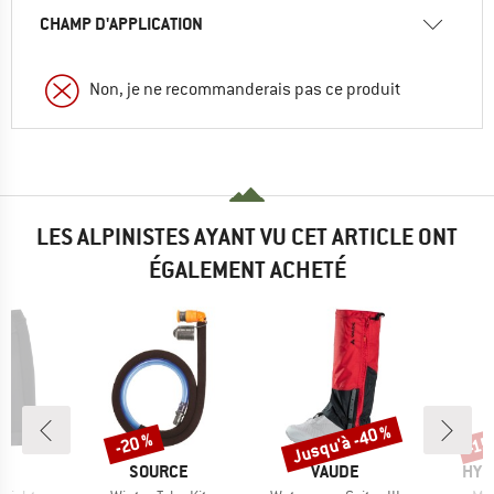
CHAMP D'APPLICATION
Non, je ne recommanderais pas ce produit
LES ALPINISTES AYANT VU CET ARTICLE ONT
ÉGALEMENT ACHETÉ
Jusqu'à -40 %
-20 %
-15
Remise
Remise
Rem
UE
MARQUE
MARQUE
MAR
E
SOURCE
VAUDE
HYD