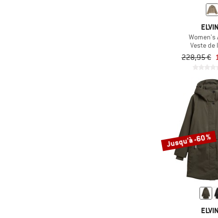
ELVI
Women's 
Veste de l
228,95 €
Jusqu'à -60 %
ELVI