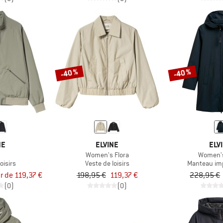
-40 %
-40 %
NE
ELVINE
ELV
Women's Flora
Women's
oisirs
Veste de loisirs
Manteau im
ir de 119,37 €
198,95 €
119,37 €
228,95 €
(0)
(0)