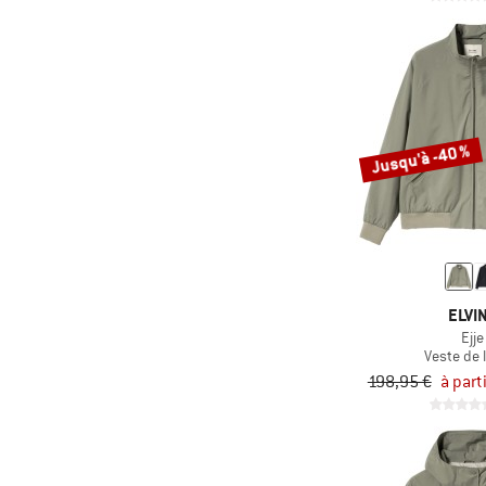
Jusqu'à -40 %
ELVI
Ejje
Veste de l
198,95 €
à part