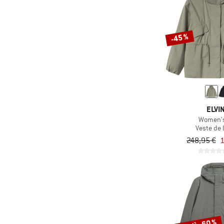
-45 %
ELVI
Women's
Veste de l
248,95 €
1