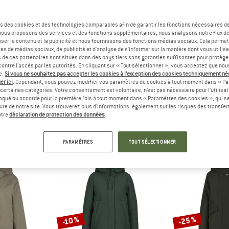
s des cookies et des technologies comparables afin de garantir les fonctions nécessaires de
, nous proposons des services et des fonctions supplémentaires, nous analysons notre flux d
ser le contenu et la publicité et nous fournissons des fonctions médias sociaux. Cela perme
es de médias sociaux, de publicité et d'analyse de s'informer sur la manière dont vous utilise
s de ces partenaires sont situés dans des pays tiers sans garanties suffisantes pour protég
ontre l'accès par les autorités. En cliquant sur « Tout sélectionner », vous acceptez que no
e.
Si vous ne souhaitez pas accepter les cookies à l’exception des cookies techniquement n
er ici
. Cependant, vous pouvez modifier vos paramètres de cookies à tout moment dans « Pa
Elvine
certaines catégories. Votre consentement est volontaire, n’est pas nécessaire pour l’utilisati
)
oqué ou accordé pour la première fois à tout moment dans « Paramètres des cookies », qui se
eure de notre site. Vous trouverez plus d'informations, également sur les risques des transfe
otre
déclaration de protection des données
.
PARAMÈTRES
TOUT SÉLECTIONNER
-25 %
-10 %