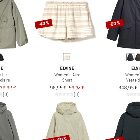
-40 %
-60 %
NE
ELVINE
ELV
 Lizl
Women's Alira
Women's
oisirs
Short
Veste d
36,92 €
98,95 €
59,37 €
348,95 €
(0)
(0)