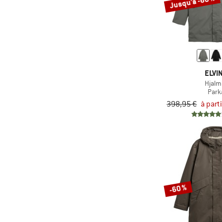
Jusqu'à -60 %
ELVI
Hjalm
Park
398,95 €
à part
-60 %