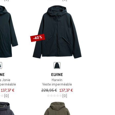
-40 %
INE
ELVINE
 Jonie
Harwin
perméable
Veste imperméable
137,37 €
228,95 €
137,37 €
(0)
(0)