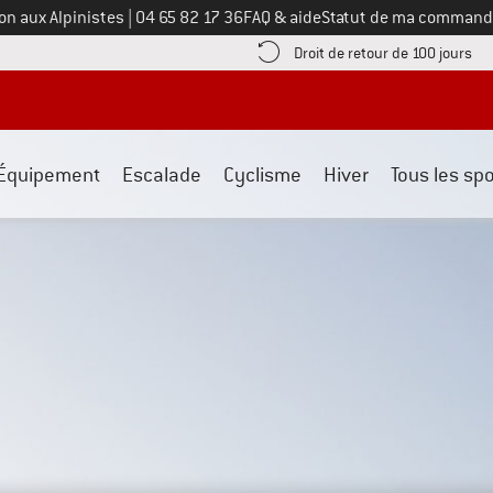
Appelez-nous au
on aux Alpinistes
|
04 65 82 17 36
FAQ & aide
Statut de ma command
e les informations de paiement ici ! Ouvre une boîte d'information
Tro
Droit de retour de 100 jours
Équipement
Escalade
Cyclisme
Hiver
Tous les spo