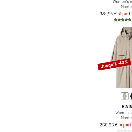
Women's A
Mante
378,95 €
à part
Jusqu'à -40 %
ELVI
Women's 
Mante
268,95 €
à part