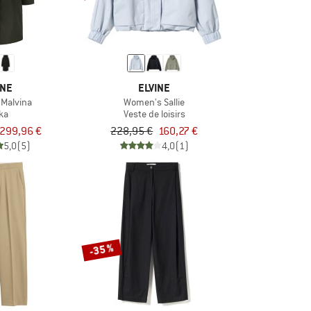
INE
ELVINE
Malvina
Women's Sallie
ka
Veste de loisirs
299,96 €
228,95 €
160,27 €
5,0
(5)
4,0
(1)
-35 %