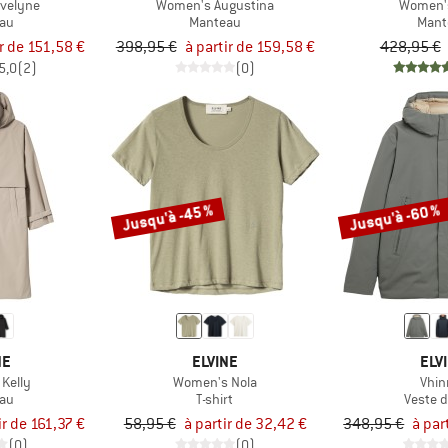
velyne
Women's Augustina
Women's
au
Manteau
Mant
ir de 151,58 €
398,95 €
à partir de 159,58 €
428,95 €
5,0
(2)
(0)
Jusqu'à -45 %
Jusqu'à -60 %
NE
ELVINE
ELV
Kelly
Women's Nola
Vhin
au
T-shirt
Veste d
ir de 161,37 €
58,95 €
à partir de 32,42 €
348,95 €
à par
(0)
(0)