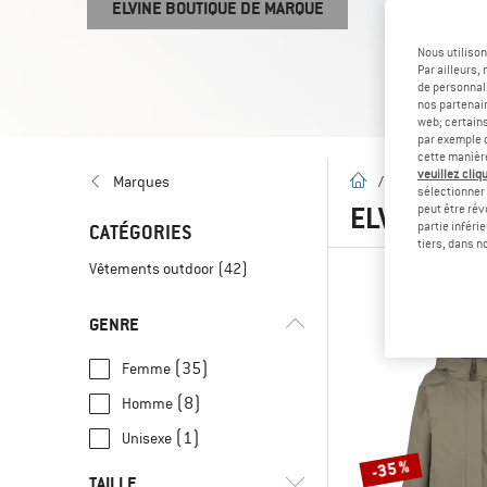
ELVINE BOUTIQUE DE MARQUE
Nous utilison
Par ailleurs
de personnali
nos partenair
web; certain
par exemple c
cette manièr
veuillez cliqu
Page d'accueil
Marques
/
Marques
/
sélectionner 
ELVINE
(42
peut être rév
partie inféri
CATÉGORIES
tiers, dans n
Vêtements outdoor
(42)
GENRE
(35)
Femme
(8)
Homme
(1)
Unisexe
-35 %
TAILLE