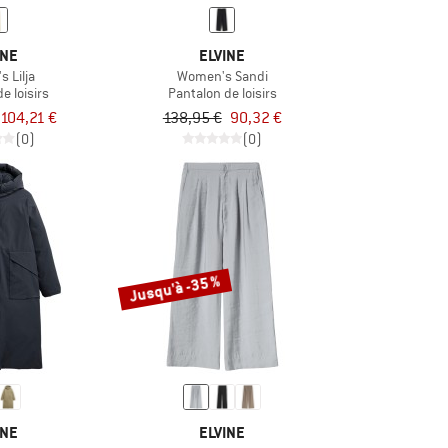
INE
ELVINE
 Lilja
Women's Sandi
e loisirs
Pantalon de loisirs
104,21 €
138,95 €
90,32 €
(0)
(0)
Jusqu'à -35 %
INE
ELVINE