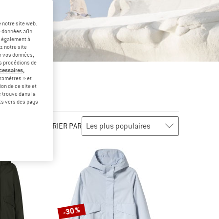
 notre site web.
e données afin
t également à
z notre site
er vos données,
us procédions de
écessaires,
ramètres » et
on de ce site et
 trouve dans la
rts vers des pays
TRIER PAR
-30 %