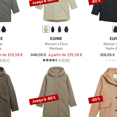
Jusqu'à -60 %
-60 %
NE
ELVINE
ELV
ar
Women's Eline
Women's
a
Manteau
Veste d
ir de 159,58 €
348,95 €
à partir de 139,58 €
318,95 €
5,0
(1)
4,5
(10)
Jusqu'à -60 %
-60 %