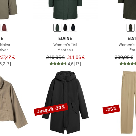
NE
ELVINE
ELV
Nalea
Women's Tiril
Women's 
hiver
Manteau
Par
227,47 €
348,95 €
314,06 €
399,95 €
3,7
(3)
4,6
(13)
Jusqu'à -30 %
-25 %