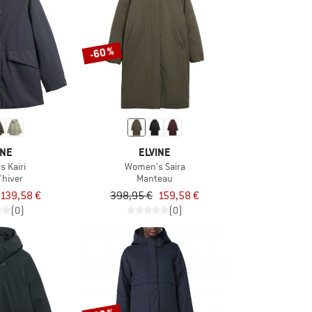
-60 %
INE
ELVINE
 Kairi
Women's Saira
'hiver
Manteau
139,58 €
398,95 €
159,58 €
(0)
(0)