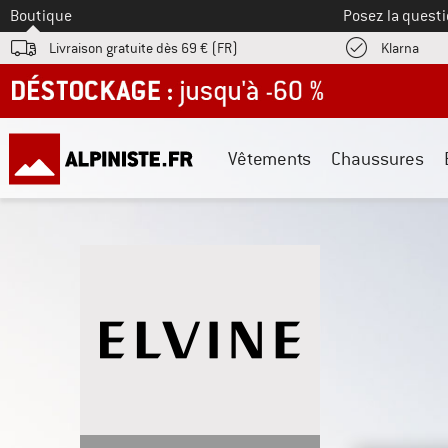
Vers le
Boutique
Posez la questi
Trouv
Livraison gratuite dès 69 € (FR)
Klarna
DÉSTOCKAGE : jusqu'à -60 %
Vêtements
Chaussures