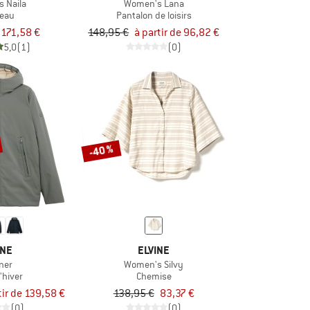
 Naila
Women's Lana
eau
Pantalon de loisirs
171,58 €
148,95 €
à partir de 96,82 €
5,0
(1)
(0)
-40 %
INE
ELVINE
ner
Women's Silvy
'hiver
Chemise
tir de 139,58 €
138,95 €
83,37 €
(0)
(0)