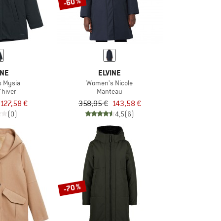
-60 %
INE
ELVINE
 Mysia
Women's Nicole
'hiver
Manteau
127,58 €
358,95 €
143,58 €
(0)
4,5
(6)
-70 %