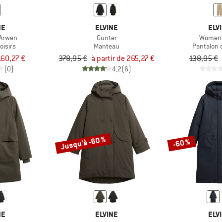
NE
ELVINE
ELV
Arwen
Gunter
Women's
oisirs
Manteau
Pantalon d
160,27 €
378,95 €
à partir de 265,27 €
138,95 €
(0)
4,2
(6)
Jusqu'à -60 %
-60 %
NE
ELVINE
ELV