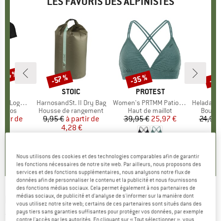
LES FAVORIS DES ALPINISTES
 -34 %
-35 %
-85
-57 %
Remise
Remise
Rem
UE
OX
MARQUE
STOIC
MARQUE
PROTEST
o T-Shirt
Article
HarnosandSt. II Dry Bag
Article
Women's PRTMM Patio Triangle
Article
HeladagenSt. Insulated
roup
érinos
Product group
Housse de rangement
Product group
Haut de maillot
Produc
Boutei
artir de
ix
ix réduit
9,95 €
à partir de
Prix
Prix réduit
39,95 €
Prix
Prix réduit
25,97 €
24,95 
 €
4,28 €
4,9
(
23
)
,7
(
24
)
5,0
(
2
)
Nous utilisons des cookies et des technologies comparables afin de garantir
les fonctions nécessaires de notre site web. Par ailleurs, nous proposons des
services et des fonctions supplémentaires, nous analysons notre flux de
données afin de personnaliser le contenu et la publicité et nous fournissons
des fonctions médias sociaux. Cela permet également à nos partenaires de
médias sociaux, de publicité et d'analyse de s'informer sur la manière dont
ELEMENT
-
Sahtu Crew Neck - Pull
vous utilisez notre site web; certains de ces partenaires sont situés dans des
pays tiers sans garanties suffisantes pour protéger vos données, par exemple
(0)
contre l'accès par les autorités. En cliquant sur « Tout sélectionner », vous