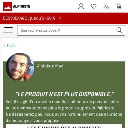
Vers le compte client
Vers 
Vers la liste d'env
Vers le com
DÉSTOCKAGE : jusqu'à -60 %
DÉSTOCKAGE : jusqu'à -60 % »
Pulls
Alpiniste Max
"LE PRODUIT N'EST PLUS DISPONIBLE."
Soit il s'agit d'un ancien modèle, soit nous ne pouvons plus
ou ne commanderons plus le produit auprès du fabricant.
Ne désespérez pas, nous avons naturellement des solutions
de rechange à vous proposer :