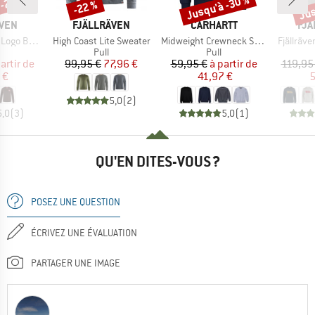
 -25 %
Jusqu'à -30 %
Jus
-22 %
Remise
Remise
Rem
MARQUE
MARQUE
MA
ÄVEN
FJÄLLRÄVEN
CARHARTT
FJÄ
Article
Article
Article
ge Sweater
High Coast Lite Sweater
Midweight Crewneck Sweatshirt
Fjällräv
uct group
Product group
Product group
Pull
Pull
ix
ix réduit
Prix
Prix réduit
Prix
Prix réduit
artir de
99,95 €
77,96 €
59,95 €
à partir de
119,95
 €
41,97 €
5
5,0
(
2
)
5,0
(
3
)
5,0
(
1
)
QU'EN DITES-VOUS ?
POSEZ UNE QUESTION
ÉCRIVEZ UNE ÉVALUATION
PARTAGER UNE IMAGE