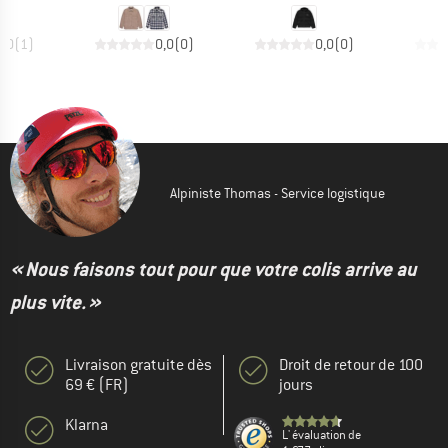
5,0
(
1
)
0,0
(
0
)
0,0
(
0
)
Alpiniste Thomas - Service logistique
« Nous faisons tout pour que votre colis arrive au
plus vite. »
Livraison gratuite dès
Droit de retour de 100
69 € (FR)
jours
Klarna
L' évaluation de