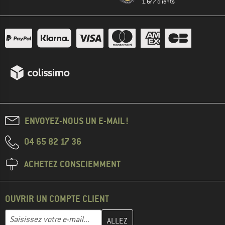
1.677 clients
ENVOYEZ-NOUS UN E-MAIL !
04 65 82 17 36
ACHETEZ CONSCIEMMENT
OUVRIR UN COMPTE CLIENT
Entrez votre adresse e-mail ici et créez votre compte client à la 
Adresse e-mail