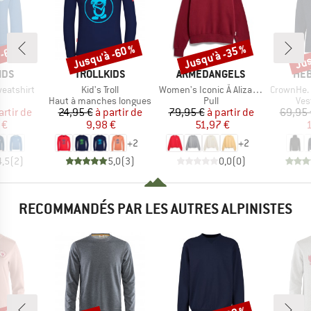
 -60 %
Jusqu'à -60 %
Jusqu'à -35 %
Jus
Remise
Remise
Rem
E
MARQUE
MARQUE
MAR
IDS
TROLLKIDS
ARMEDANGELS
HEB
Article
Article
Article
weatshirt
Kid's Troll
Women's Iconic Å Alizaa Sweat
CrownHe. II
uct group
Product group
Product group
Pro
Haut à manches longues
Pull
Ves
ix
ix réduit
Prix
Prix réduit
Prix
Prix réduit
artir de
24,95 €
à partir de
79,95 €
à partir de
69,95 
 €
9,98 €
51,97 €
1
+
2
+
2
4,5
(
2
)
5,0
(
3
)
0,0
(
0
)
RECOMMANDÉS PAR LES AUTRES ALPINISTES