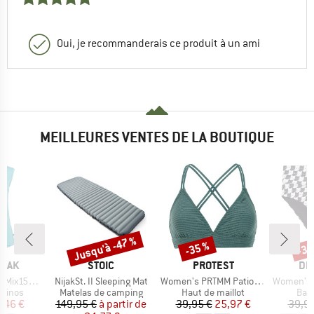
Oui, je recommanderais ce produit à un ami
MEILLEURES VENTES DE LA BOUTIQUE
Jusqu'à -47 %
-35 %
-35
Remise
Remise
Rem
MARQUE
MARQUE
MA
PEAK
STOIC
PROTEST
DE
Article
Article
Article
He. Loose Tank
NijakSt. II Sleeping Mat
Women's PRTMM Patio Triangle
Women's Bik
oup
Product group
Product group
Prod
érinos
Matelas de camping
Haut de maillot
Bas 
ix
ix réduit
Prix
Prix réduit
Prix
Prix réduit
7,46 €
149,95 €
à partir de
39,95 €
25,97 €
39,95