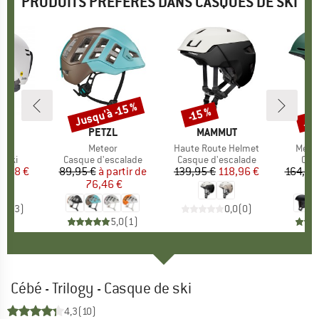
PRODUITS PRÉFÉRÉS DANS CASQUES DE SKI
Jus
Jusqu'à -15 %
-15 %
Remise
Remise
Rem
QUE
H
MARQUE
PETZL
MARQUE
MAMMUT
IPS
Article
Meteor
Article
Haute Route Helmet
Articl
Metho
group
 ski
Product group
Casque d'escalade
Product group
Casque d'escalade
Pro
Cas
ix
ix réduit
9,48 €
89,95 €
à partir de
Prix
Prix réduit
139,95 €
Prix
Prix réduit
118,96 €
164,95
76,46 €
9
4,3
(
3
)
0,0
(
0
)
5,0
(
1
)
Cébé - Trilogy - Casque de ski
4,3
(10)