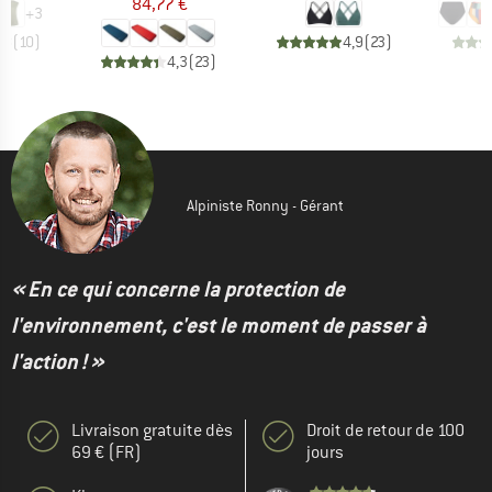
84,77 €
+
3
,8
(
10
)
4,9
(
23
)
4,3
(
23
)
Alpiniste Ronny - Gérant
« En ce qui concerne la protection de
l'environnement, c'est le moment de passer à
l'action ! »
Livraison gratuite dès
Droit de retour de 100
69 € (FR)
jours