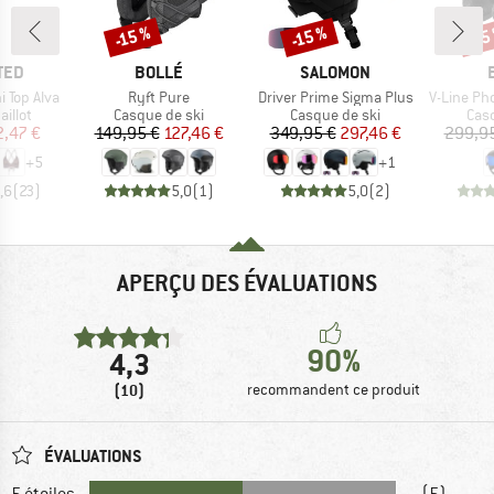
-15 %
-15 %
-15
Remise
Remise
Rem
MARQUE
MARQUE
TED
BOLLÉ
SALOMON
Article
Article
Article
 Top Alva
Ryft Pure
Driver Prime Sigma Plus
V-Line Photochrom
roup
Product group
Product group
Pro
illot
Casque de ski
Casque de ski
Cas
ix
ix réduit
Prix
Prix réduit
Prix
Prix réduit
2,47 €
149,95 €
127,46 €
349,95 €
297,46 €
299,9
+
5
+
1
,6
(
23
)
5,0
(
1
)
5,0
(
2
)
APERÇU DES ÉVALUATIONS
90%
4,3
(10)
recommandent ce produit
ÉVALUATIONS
5 étoiles
(5)