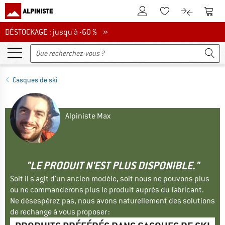
Vers le compte client
Vers 
Vers la liste d'env
Vers le com
DÉSTOCKAGE : jusqu'à -60 %
DÉSTOCKAGE : jusqu'à -60 % »
Casques de ski
Alpiniste Max
"LE PRODUIT N'EST PLUS DISPONIBLE."
Soit il s'agit d'un ancien modèle, soit nous ne pouvons plus
ou ne commanderons plus le produit auprès du fabricant.
Ne désespérez pas, nous avons naturellement des solutions
de rechange à vous proposer :