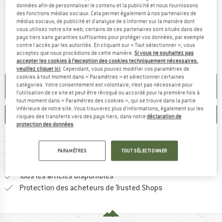
Photos détaillées
données afin de personnaliser le contenu et la publicité et nous fournissons
des fonctions médias sociaux. Cela permet également à nos partenaires de
médias sociaux, de publicité et d'analyse de s'informer sur la manière dont
vous utilisez notre site web; certains de ces partenaires sont situés dans des
pays tiers sans garanties suffisantes pour protéger vos données, par exemple
contre l'accès par les autorités. En cliquant sur « Tout sélectionner », vous
acceptez que nous procédions de cette manière.
Si vous ne souhaitez pas
accepter les cookies à l’exception des cookies techniquement nécessaires,
veuillez cliquer ici
. Cependant, vous pouvez modifier vos paramètres de
cookies à tout moment dans « Paramètres » et sélectionner certaines
catégories. Votre consentement est volontaire, n’est pas nécessaire pour
PLUS DISPONIBLE
l’utilisation de ce site et peut être révoqué ou accordé pour la première fois à
tout moment dans « Paramètres des cookies », qui se trouve dans la partie
inférieure de notre site. Vous trouverez plus d'informations, également sur les
ENREGISTRER
COMPARER
risques des transferts vers des pays tiers, dans notre
déclaration de
protection des données
.
Trouve les infos sur la livrais
Livraison gratuite dès 69 € (FR)
Trouve les informations de paiemen
PARAMÈTRES
TOUT SÉLECTIONNER
Droit de retour de 100 jours
> 4 000 000 clients satisfaits
Tous les articles disponibles
Trouve toutes les i
Protection des acheteurs de Trusted Shops