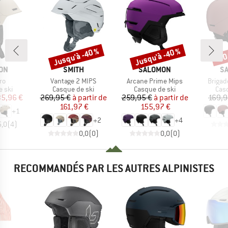
Jusqu'à -40 %
Jusqu'à -40 %
-60
Remise
Remise
Rem
E
MARQUE
MARQUE
M
ON
SMITH
SALOMON
S
Article
Article
Article
ro
Vantage 2 MIPS
Arcane Prime Mips
Brigad
group
Product group
Product group
Pro
 ski
Casque de ski
Casque de ski
Cas
ix
ix réduit
Prix
Prix réduit
Prix
Prix réduit
35,96 €
269,95 €
à partir de
259,95 €
à partir de
169,9
161,97 €
155,97 €
+
1
+
2
+
4
5,0
(
4
)
0,0
(
0
)
0,0
(
0
)
RECOMMANDÉS PAR LES AUTRES ALPINISTES