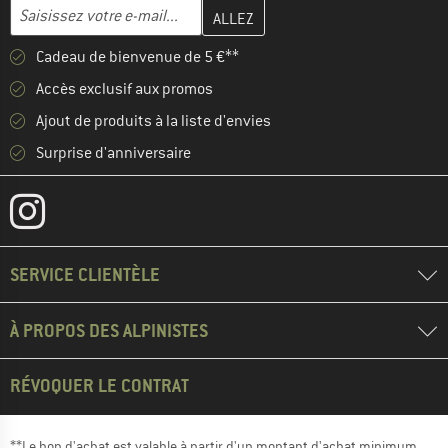
Entrez votre adresse e-mail ici et créez votre compte client à la 
Adresse e-mail
Cadeau de bienvenue de 5 €**
Accès exclusif aux promos
Ajout de produits à la liste d'envies
Surprise d'anniversaire
SERVICE CLIENTÈLE
À PROPOS DES ALPINISTES
RÉVOQUER LE CONTRAT
**Le bon d'achat est valable à partir d'un montant d'achat minimum