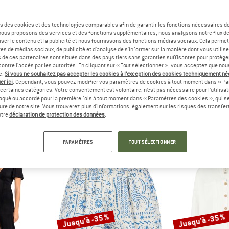
s des cookies et des technologies comparables afin de garantir les fonctions nécessaires de
, nous proposons des services et des fonctions supplémentaires, nous analysons notre flux d
ser le contenu et la publicité et nous fournissons des fonctions médias sociaux. Cela perme
es de médias sociaux, de publicité et d'analyse de s'informer sur la manière dont vous utilise
s de ces partenaires sont situés dans des pays tiers sans garanties suffisantes pour protég
ontre l'accès par les autorités. En cliquant sur « Tout sélectionner », vous acceptez que no
e.
Si vous ne souhaitez pas accepter les cookies à l’exception des cookies techniquement n
er ici
. Cependant, vous pouvez modifier vos paramètres de cookies à tout moment dans « Pa
Billabong
certaines catégories. Votre consentement est volontaire, n’est pas nécessaire pour l’utilisati
G
(169)
oqué ou accordé pour la première fois à tout moment dans « Paramètres des cookies », qui se
eure de notre site. Vous trouverez plus d'informations, également sur les risques des transfe
otre
déclaration de protection des données
.
PARAMÈTRES
TOUT SÉLECTIONNER
Jusqu'à -35 %
Jusqu'à -35 %