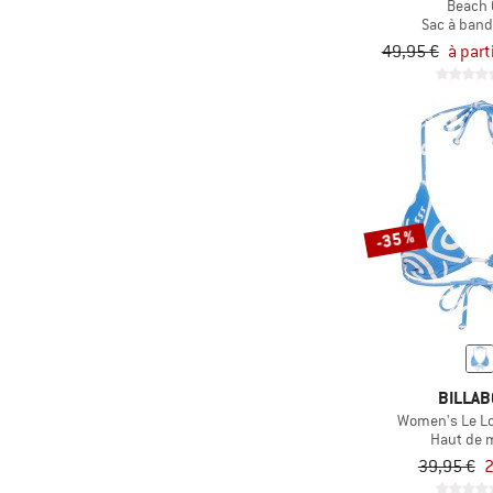
Beach G
Sac à band
49,95 €
à part
-35 %
BILLA
Women's Le Lov
Haut de m
39,95 €
2