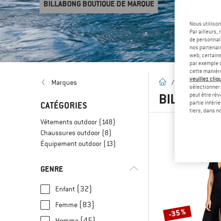
BILLABONG BOUTIQUE DE MARQUE
Nous utilison
Par ailleurs
de personnali
nos partenair
web; certain
par exemple c
cette manièr
veuillez cliqu
Page d'accueil
Marques
/
Marques
/
sélectionner 
BILLABON
peut être rév
partie inféri
CATÉGORIES
tiers, dans n
Vêtements outdoor
(148)
Chaussures outdoor
(8)
Équipement outdoor
(13)
GENRE
(32)
Enfant
(83)
Femme
-35 %
(45)
Homme