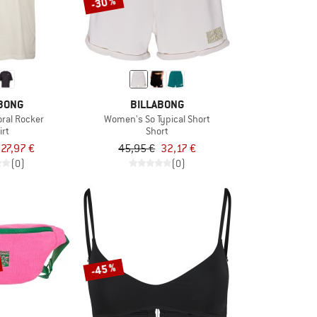
-30 %
BONG
BILLABONG
ral Rocker
Women's So Typical Short
irt
Short
27,97 €
45,95 €
32,17 €
(0)
(0)
-45 %