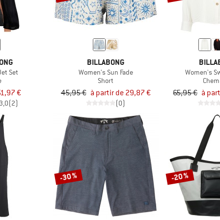
BONG
BILLABONG
BILLA
et Set
Women's Sun Fade
Women's Sw
e
Short
Chemi
1,97 €
45,95 €
à partir de 29,87 €
65,95 €
à par
3,0
(2)
(0)
-30 %
-20 %