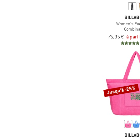
& plus
Uniquement les produits
& plus
avec remises
BILLA
Women's Pac
Combina
75,95 €
à part
Jusqu'à -25 %
BILLA