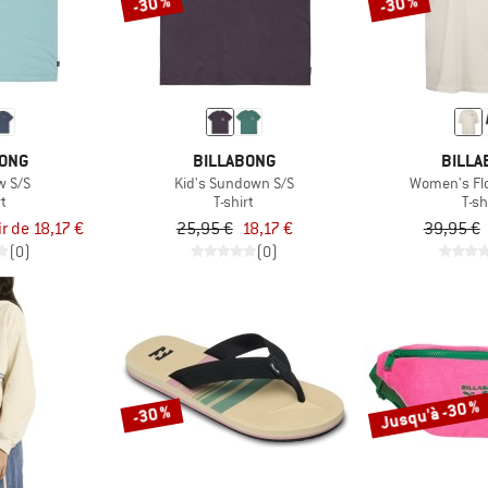
-30 %
-30 %
BONG
BILLABONG
BILLA
w S/S
Kid's Sundown S/S
Women's Flo
rt
T-shirt
T-sh
ir de 18,17 €
25,95 €
18,17 €
39,95 €
(0)
(0)
Jusqu'à -30 %
-30 %