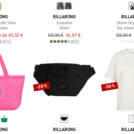
BONG
BILLABONG
BILLA
ific Time
Crossfire
Storm Dr
ison
Short
Sac à ban
ir de 45,57 €
59,95 €
41,97 €
59,95 €
5,0
(1)
5,0
(2)
-20 %
-30 %
BONG
BILLABONG
BILLA