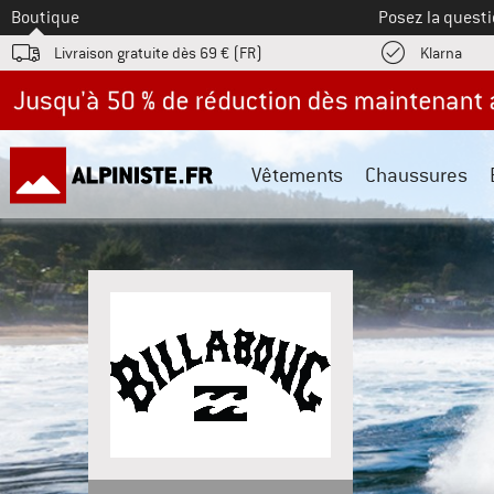
Vers le
Boutique
Posez la questi
Trouv
Livraison gratuite dès 69 € (FR)
Klarna
Jusqu'à -50 % avec les promos d'été
Vêtements
Chaussures