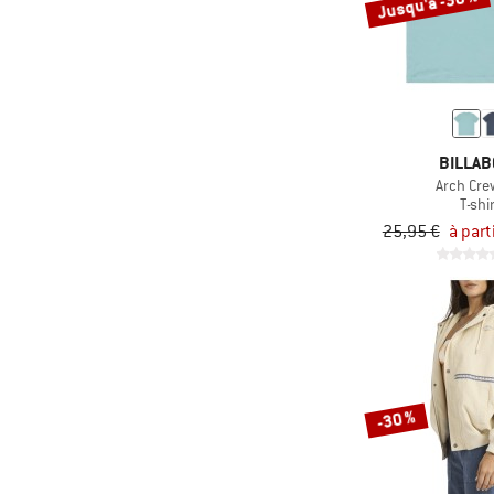
Jusqu'à -30 %
BILLA
Arch Cre
T-shi
25,95 €
à part
-30 %