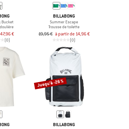
BONG
BILLABONG
y Bucket
Summer Escape
doulière
Trousse de toilette
47,96 €
19,95 €
à partir de 14,96 €
(0)
(0)
Jusqu'à -26 %
BONG
BILLABONG