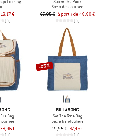
ays Looking
Storm Dry Pack
irt
Sac à dos journée
18,17 €
65,95 €
à partir de 48,80 €
(0)
(0)
-25 %
BONG
BILLABONG
 Era Bag
Set The Tone Bag
 journée
Sac à bandoulière
38,96 €
49,95 €
37,46 €
(0)
(0)