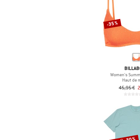
-35 %
BILLA
Women's Summr 
Haut de m
45,95 €
2