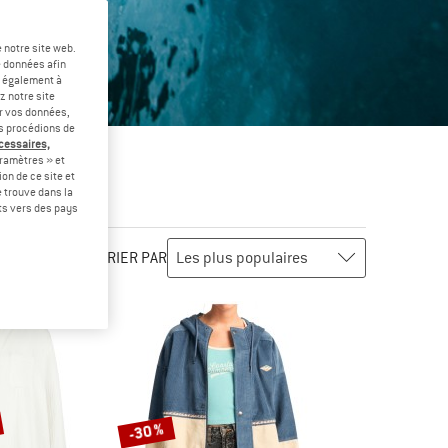
 notre site web.
e données afin
t également à
z notre site
er vos données,
us procédions de
écessaires,
ramètres » et
on de ce site et
 trouve dans la
rts vers des pays
TRIER PAR
-30 %