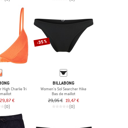
-35 %
BONG
BILLABONG
igh Charlie Tri
Women's Sol Searcher Hike
maillot
Bas de maillot
29,87 €
29,95 €
19,47 €
(0)
(0)