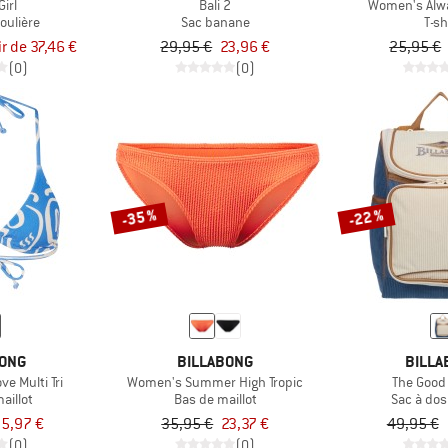
irl
Bali 2
Women's Alw
oulière
Sac banane
T-sh
ir de 37,46 €
29,95 €
23,96 €
25,95 €
(0)
(0)
-35 %
-22 %
BONG
BILLABONG
BILLA
e Multi Tri
Women's Summer High Tropic
The Good
aillot
Bas de maillot
Sac à dos
5,97 €
35,95 €
23,37 €
49,95 €
(0)
(0)