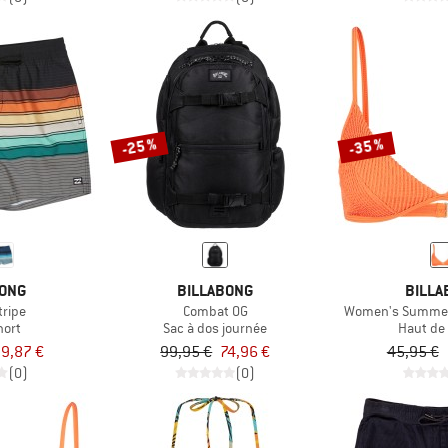
-25 %
-35 %
BONG
BILLABONG
BILLA
tripe
Combat OG
Women's Summer H
hort
Sac à dos journée
Haut de 
9,87 €
99,95 €
74,96 €
45,95 €
(0)
(0)