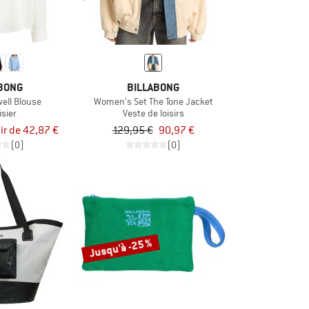
BONG
BILLABONG
ell Blouse
Women's Set The Tone Jacket
sier
Veste de loisirs
tir de 42,87 €
129,95 €
90,97 €
(0)
(0)
Jusqu'à -25 %