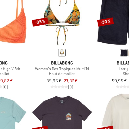
-35 %
-30 %
BONG
BILLABONG
BILLA
High V Brlt
Women's Des Tropiques Multi Tri
Larry
aillot
Haut de maillot
Sho
9,87 €
35,95 €
23,37 €
59,95 €
(0)
(0)