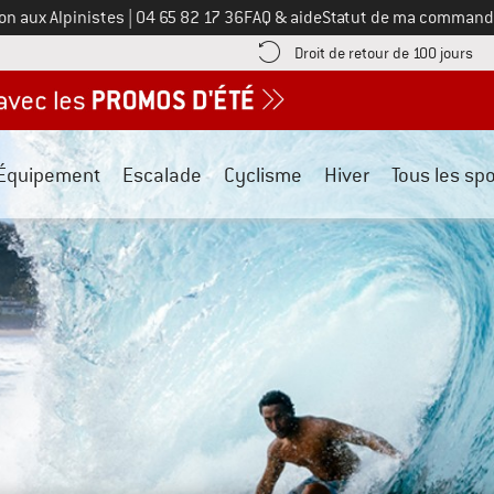
Appelez-nous au
on aux Alpinistes
|
04 65 82 17 36
FAQ & aide
Statut de ma command
e les informations de paiement ici ! Ouvre une boîte d'information
Tro
Droit de retour de 100 jours
Équipement
Escalade
Cyclisme
Hiver
Tous les spo