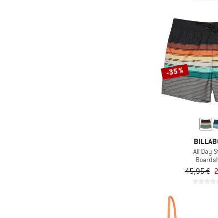
-35 %
BILLA
All Day S
Boards
45,95 €
2