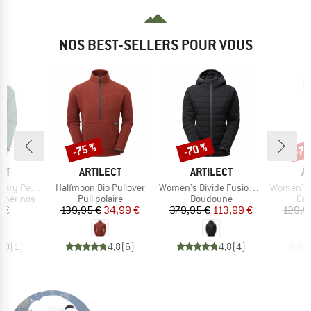
NOS BEST-SELLERS POUR VOUS
-75 %
-70 %
-75
Remise
Remise
Rem
E
MARQUE
MARQUE
M
CT
ARTILECT
ARTILECT
A
Article
Article
Article
ak Hoodie
Halfmoon Bio Pullover
Women's Divide Fusion Stretch Hoodie
Women's Darkhorse
p
Product group
Product group
Pro
e mérinos
Pull polaire
Doudoune
Cal
ix
Prix
Prix réduit
Prix
Prix réduit
 €
139,95 €
34,99 €
379,95 €
113,99 €
129,9
5,0
(
1
)
4,8
(
6
)
4,8
(
4
)