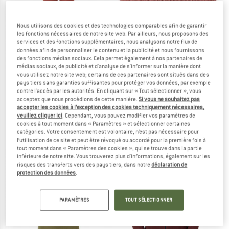
Nous utilisons des cookies et des technologies comparables afin de garantir
les fonctions nécessaires de notre site web. Par ailleurs, nous proposons des
services et des fonctions supplémentaires, nous analysons notre flux de
données afin de personnaliser le contenu et la publicité et nous fournissons
des fonctions médias sociaux. Cela permet également à nos partenaires de
médias sociaux, de publicité et d'analyse de s'informer sur la manière dont
vous utilisez notre site web; certains de ces partenaires sont situés dans des
pays tiers sans garanties suffisantes pour protéger vos données, par exemple
contre l'accès par les autorités. En cliquant sur « Tout sélectionner », vous
ARTILECT
ARTILECT
acceptez que nous procédions de cette manière.
Si vous ne souhaitez pas
Women's Boulder 125 Legging
Terrace Headband
accepter les cookies à l’exception des cookies techniquement nécessaires,
Sous-vêtement mérinos
Bandeau
veuillez cliquer ici
. Cependant, vous pouvez modifier vos paramètres de
cookies à tout moment dans « Paramètres » et sélectionner certaines
109,95 €
29,95 €
catégories. Votre consentement est volontaire, n’est pas nécessaire pour
5,0
(1)
5,0
(2)
l’utilisation de ce site et peut être révoqué ou accordé pour la première fois à
tout moment dans « Paramètres des cookies », qui se trouve dans la partie
inférieure de notre site. Vous trouverez plus d'informations, également sur les
risques des transferts vers des pays tiers, dans notre
déclaration de
protection des données
.
PARAMÈTRES
TOUT SÉLECTIONNER