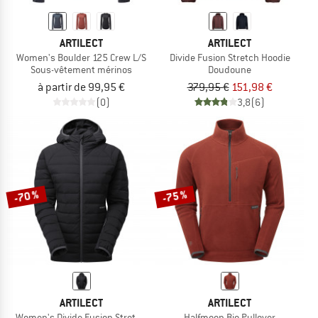
ARTILECT
ARTILECT
Women's Boulder 125 Crew L/S
Divide Fusion Stretch Hoodie
Sous-vêtement mérinos
Doudoune
à partir de 99,95 €
379,95 €
151,98 €
(0)
3,8
(6)
-70 %
-75 %
ARTILECT
ARTILECT
Women's Divide Fusion Stretch Hoodie
Halfmoon Bio Pullover