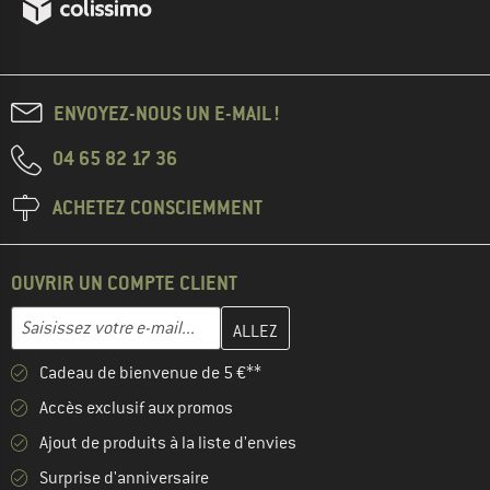
ENVOYEZ-NOUS UN E-MAIL !
04 65 82 17 36
ACHETEZ CONSCIEMMENT
OUVRIR UN COMPTE CLIENT
Entrez votre adresse e-mail ici et créez votre compte client à la 
Adresse e-mail
Cadeau de bienvenue de 5 €**
Accès exclusif aux promos
Ajout de produits à la liste d'envies
Surprise d'anniversaire