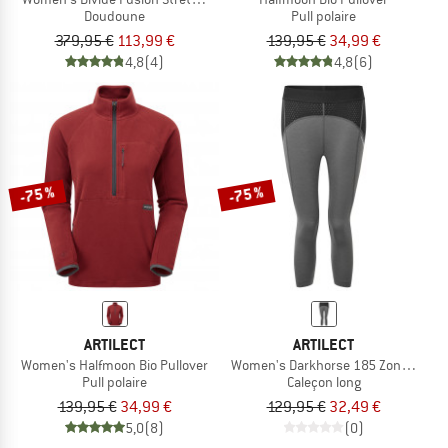
Doudoune
Pull polaire
379,95 €
113,99 €
139,95 €
34,99 €
4,8
(4)
4,8
(6)
-75 %
-75 %
ARTILECT
ARTILECT
Women's Halfmoon Bio Pullover
Women's Darkhorse 185 Zoned 3/4 
Pull polaire
Caleçon long
139,95 €
34,99 €
129,95 €
32,49 €
5,0
(8)
(0)