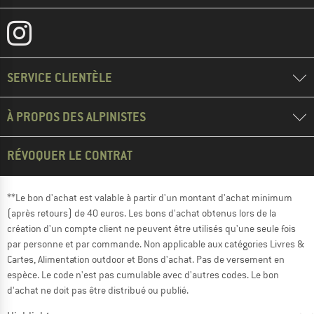
SERVICE CLIENTÈLE
À PROPOS DES ALPINISTES
RÉVOQUER LE CONTRAT
**Le bon d'achat est valable à partir d'un montant d'achat minimum
(après retours) de 40 euros. Les bons d'achat obtenus lors de la
création d'un compte client ne peuvent être utilisés qu'une seule fois
par personne et par commande. Non applicable aux catégories Livres &
Cartes, Alimentation outdoor et Bons d'achat. Pas de versement en
espèce. Le code n'est pas cumulable avec d'autres codes. Le bon
d'achat ne doit pas être distribué ou publié.