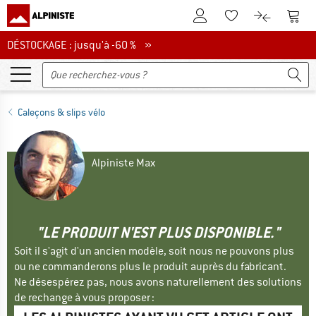
Vers le compte client
Vers 
Vers la liste d'env
Vers le com
DÉSTOCKAGE : jusqu'à -60 %
DÉSTOCKAGE : jusqu'à -60 % »
Caleçons & slips vélo
Alpiniste Max
"LE PRODUIT N'EST PLUS DISPONIBLE."
Soit il s'agit d'un ancien modèle, soit nous ne pouvons plus
ou ne commanderons plus le produit auprès du fabricant.
Ne désespérez pas, nous avons naturellement des solutions
de rechange à vous proposer :