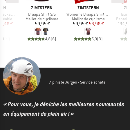
E
MARQUE
MARQUE
MA
ERN
ZIMTSTERN
ZIMTSTERN
ZI
Article
Article
Articl
ain Jacket
Braapz Shirt S/S
Women's Braapz Shirt S/S
Tauru
up
Product group
Product group
Product
rméable
Maillot de cyclisme
Maillot de cyclisme
Pantalo
ix
ix réduit
Prix
Prix
Prix réduit
12,46 €
59,95 €
59,95 €
53,96 €
134,9
3,0
(
1
)
4,8
(
6
)
5,0
(
3
)
Alpiniste Jürgen - Service achats
« Pour vous, je déniche les meilleures nouveautés
en équipement de plein air ! »