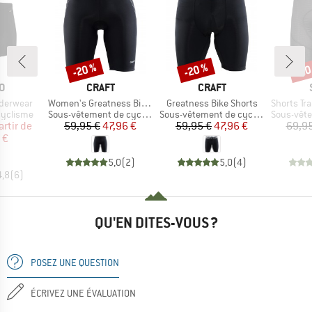
-20 %
-20 %
-20
Remise
Remise
Rem
UE
MARQUE
MARQUE
O
CRAFT
CRAFT
Article
Article
Article
nderwear
Women's Greatness Bike Shorts
Greatness Bike Shorts
Shorts Trail 
p
Product group
Product group
Product g
cyclisme
Sous-vêtement de cyclisme
Sous-vêtement de cyclisme
Sous-vêteme
ix
ix réduit
Prix
Prix réduit
Prix
Prix réduit
artir de
59,95 €
47,96 €
59,95 €
47,96 €
69,95
 €
5,0
(
2
)
5,0
(
4
)
4,8
(
6
)
QU'EN DITES-VOUS ?
POSEZ UNE QUESTION
ÉCRIVEZ UNE ÉVALUATION