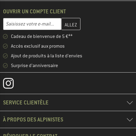
OUVRIR UN COMPTE CLIENT
Entrez votre adresse e-mail ici et créez votre compte client à la 
Adresse e-mail
Cadeau de bienvenue de 5 €**
Accès exclusif aux promos
Ajout de produits à la liste d'envies
Surprise d'anniversaire
SERVICE CLIENTÈLE
À PROPOS DES ALPINISTES