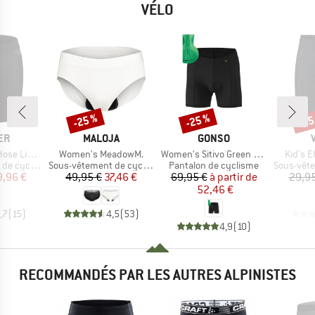
VÉLO
-25 %
-25 %
-25
Remise
Remise
Rem
E
MARQUE
MARQUE
ER
MALOJA
GONSO
Article
Article
Article
ht Hotbond
Women's MeadowM.
Women's Sitivo Green Underwear
Kid's E
Product group
Product group
Product g
 cyclisme
Sous-vêtement de cyclisme
Pantalon de cyclisme
Sous-vêteme
ix
ix réduit
Prix
Prix réduit
Prix
Prix réduit
9,96 €
49,95 €
37,46 €
69,95 €
à partir de
29,95
52,46 €
,7
(
15
)
4,5
(
53
)
4,9
(
10
)
RECOMMANDÉS PAR LES AUTRES ALPINISTES