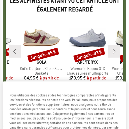
LES ALPINISTES AYANT VU CET ARTICLE ONT
ÉGALEMENT REGARDÉ
 -25 %
Jusqu'à -45 %
Jusqu'à -33 %
Jus
Remise
Remise
Rem
ANCE
MARQUE
GOLA
MARQUE
ARC'TERYX
MAR
NEW
08
Article
Kid's Daytona Blaze Strap
Article
Women's Kopec GTX
Article
Women's Fresh
t group
ts
Product group
Baskets
Product group
Chaussures multisports
Produc
Chauss
artir de
ix
ix réduit
64,95 €
à partir de
Prix
Prix réduit
179,95 €
à partir de
Prix
Prix réduit
159,95
 €
35,72 €
120,57 €
1
+
5
Nous utilisons des cookies et des technologies comparables afin de garantir
0,0
(
0
)
0,0
(
0
)
5,0
(
1
)
les fonctions nécessaires de notre site web. Par ailleurs, nous proposons des
services et des fonctions supplémentaires, nous analysons notre flux de
données afin de personnaliser le contenu et la publicité et nous fournissons
des fonctions médias sociaux. Cela permet également à nos partenaires de
médias sociaux, de publicité et d'analyse de s'informer sur la manière dont
vous utilisez notre site web; certains de ces partenaires sont situés dans des
ZIMTSTERN
-
Ermiz Evo Liner - Sous-
pays tiers sans garanties suffisantes pour protéger vos données, par exemple