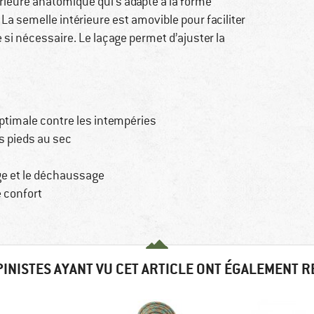
ieure anatomique qui s’adapte à la forme
La semelle intérieure est amovible pour faciliter
 si nécessaire. Le laçage permet d’ajuster la
timale contre les intempéries
s pieds au sec
age et le déchaussage
 confort
PINISTES AYANT VU CET ARTICLE ONT ÉGALEMENT 