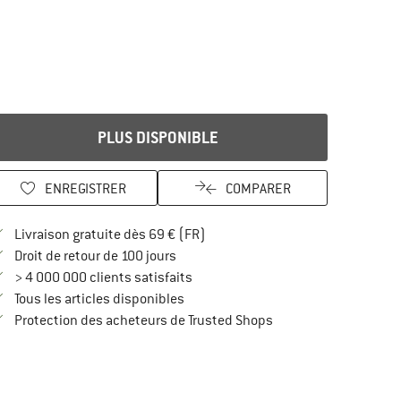
PLUS DISPONIBLE
ENREGISTRER
COMPARER
Trouve les infos sur la livraison 
Livraison gratuite dès 69 € (FR)
Trouve les informations de paiement i
Droit de retour de 100 jours
> 4 000 000 clients satisfaits
Tous les articles disponibles
Trouve toutes les infos
Protection des acheteurs de Trusted Shops