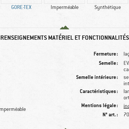
GORE-TEX
Imperméable
Synthétique
RENSEIGNEMENTS MATÉRIEL ET FONCTIONNALITÉS
Fermeture :
la
Semelle :
EV
ca
Semelle intérieure :
se
in
Caractéristiques :
la
or
Mentions légale :
in
 imperméable
N° art. :
70