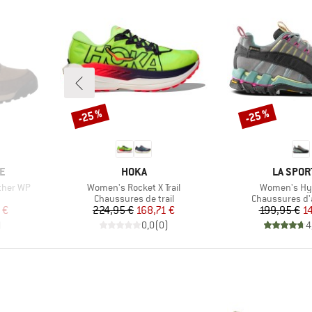
-25 %
-25 %
Remise
Remise
MARQUE
MARQUE
E
HOKA
LA SPOR
Article
Article
ather WP
Women's Rocket X Trail
Women's Hy
up
Product group
Product group
Chaussures de trail
Chaussures d
duit
Prix
Prix réduit
Pr
Pr
 €
224,95 €
168,71 €
199,95 €
1
)
0,0
(
0
)
4