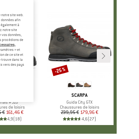
 notre site web.
e données afin
t également à
z notre site
er vos données,
us procédions de
écessaires,
ramètres » et
on de ce site et
 trouve dans la
rts vers des pays
-25 %
Remise
QUE
NDSTONE
MARQUE
SCARPA
cle
inals #510
Article
Guida City GTX
 group
res de loisirs
Product group
Chaussures de loisirs
5 €
Prix
Prix réduit
161,46 €
239,95 €
Prix
Prix réduit
179,96 €
4,9
(
18
)
4,6
(
27
)