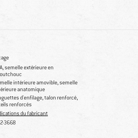
çage
A, semelle extérieure en
outchouc
melle intérieure amovible, semelle
térieure anatomique
nguettes d'enfilage, talon renforcé,
teils renforcés
dications du fabricant
2-3668