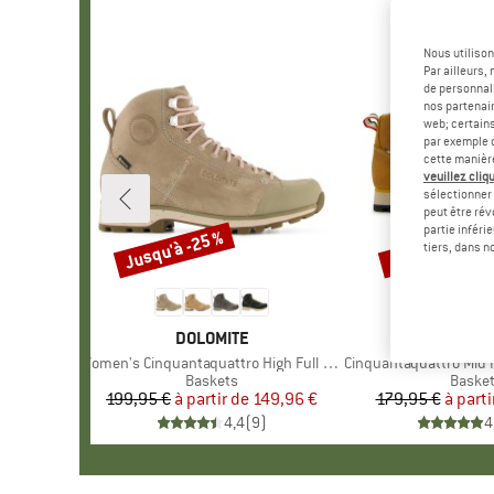
Nous utilison
Par ailleurs
de personnali
nos partenair
web; certain
par exemple c
cette manièr
veuillez cliqu
sélectionner 
peut être rév
partie inféri
Jusqu'à -25 %
Jusqu'à -48 %
Remise
Remise
tiers, dans n
MARQUE
DOLOMITE
MARQU
DOLOM
Article
Women's Cinquantaquattro High Full Grain Evo GTX
Article
Cinquantaquattro Mid Full 
Product group
Baskets
Produc
Baske
199,95 €
à partir de
Prix
Prix réduit
149,96 €
179,95 €
à parti
Pr
Pr
4,4
(
9
)
4