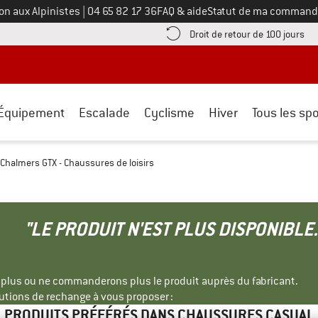
Appelez-nous au
on aux Alpinistes
|
04 65 82 17 36
FAQ & aide
Statut de ma command
e les informations de paiement ici ! Ouvre une boîte d'information
Tro
Droit de retour de 100 jours
Équipement
Escalade
Cyclisme
Hiver
Tous les spo
 Chalmers GTX - Chaussures de loisirs
"LE PRODUIT N'EST PLUS DISPONIBLE.
s plus ou ne commanderons plus le produit auprès du fabricant.
tions de rechange à vous proposer :
PRODUITS PRÉFÉRÉS DANS CHAUSSURES CASUAL