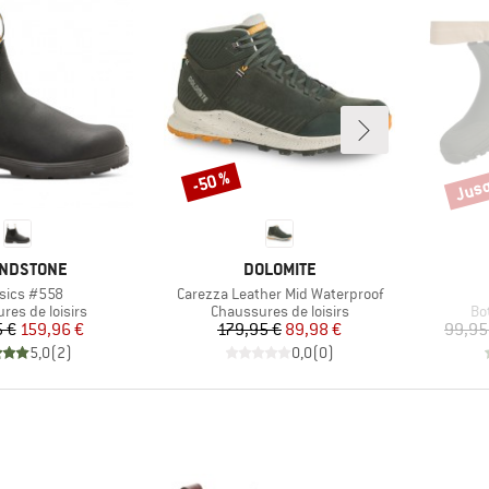
Jusq
-50 %
Remise
Remi
QUE
MARQUE
NDSTONE
DOLOMITE
le
Article
ssics #558
Carezza Leather Mid Waterproof
 group
Product group
Pr
res de loisirs
Chaussures de loisirs
Bo
Prix
Prix réduit
Prix
Prix réduit
 €
159,96 €
179,95 €
89,98 €
99,95
5,0
(
2
)
0,0
(
0
)