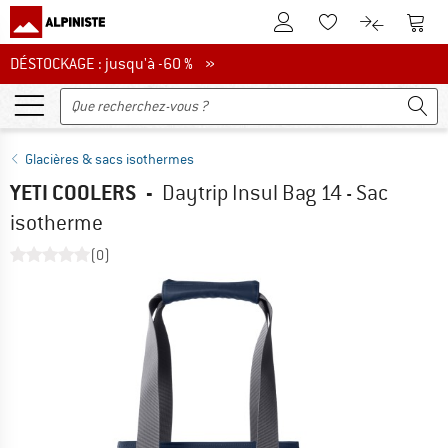
Vers le compte client
Vers 
Vers la liste d'env
Vers le com
DÉSTOCKAGE : jusqu'à -60 %
DÉSTOCKAGE : jusqu'à -60 % »
Glacières & sacs isothermes
YETI COOLERS
-
Daytrip Insul Bag 14 - Sac
isotherme
(0)