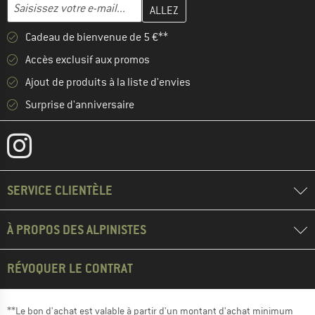
Entrez votre adresse e-mail ici et créez votre compte client à la 
Adresse e-mail
Cadeau de bienvenue de 5 €**
Accès exclusif aux promos
Ajout de produits à la liste d'envies
Surprise d'anniversaire
SERVICE CLIENTÈLE
À PROPOS DES ALPINISTES
RÉVOQUER LE CONTRAT
**Le bon d'achat est valable à partir d'un montant d'achat minimum