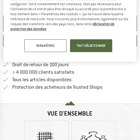
Le lien s'ouvre dans une boîte d'informa
Article momentanément épuisé;
catégories. Votre consentement est volontaire, n’est pas nécessaire pour
l’utilisation de ce site et peut être révoqué ou accordé pour la première fois à
tout moment dans « Paramètres des cookies », qui se trouve dans la partie
inférieure de notre site. Vous trouverez plus d'informations, également sur les
PARAMÉTRER ALERTE
risques des transferts vers des pays tiers, dans notre
déclaration de
protection des données
.
ENREGISTRER
COMPARER
PARAMÈTRES
TOUT SÉLECTIONNER
Trouve les infos sur la livrais
Livraison gratuite dès 69 € (FR)
Trouve les informations de paiemen
Droit de retour de 100 jours
> 4 000 000 clients satisfaits
Tous les articles disponibles
Trouve toutes les i
Protection des acheteurs de Trusted Shops
VUE D'ENSEMBLE