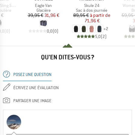
Article
Article
Article
ng Small
Eagle Van
Skule 24
Women'
oup
Product group
Product group
P
ulière
Glacière
Sac à dos journée
B
ix
Prix
Prix réduit
Prix
Prix réduit
 €
39,95 €
31,96 €
89,95 €
à partir de
59,95 
71,96 €
3
+
2
0,0
(
0
)
0,0
(
0
)
5,0
(
2
)
QU'EN DITES-VOUS ?
POSEZ UNE QUESTION
ÉCRIVEZ UNE ÉVALUATION
PARTAGER UNE IMAGE