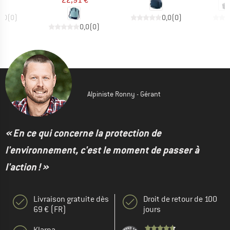
0,0
(
0
)
0,0
(
0
)
0,0
(
0
)
Alpiniste Ronny - Gérant
« En ce qui concerne la protection de
l'environnement, c'est le moment de passer à
l'action ! »
Livraison gratuite dès
Droit de retour de 100
69 € (FR)
jours
Klarna