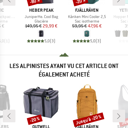
-80 %
-20 %
Remise
Remise
E
MARQUE
MARQUE
MAR
IC
HEBER PEAK
FJÄLLRÄVEN
YET
Article
Article
Article
kpack 24
JuniperHe. Cool Bag
Kånken Mini Cooler 2,5
Hopper 
group
Product group
Product group
Prod
herme
Glacière
Sac isotherme
Sac 
ix
Prix
Prix réduit
Prix
Prix réduit
5 €
149,95 €
29,99 €
59,95 €
47,96 €
3
5,0
(
1
)
5,0
(
3
)
5,0
(
3
)
LES ALPINISTES AYANT VU CET ARTICLE ONT
ÉGALEMENT ACHETÉ
Jusqu'à -20 %
Jus
-20 %
Remise
Remise
Rem
MARQUE
MARQUE
MARQ
LERS
OUTWELL
FJÄLLRÄVEN
SUPE