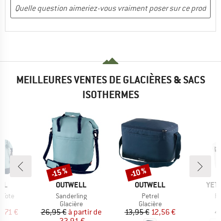
MEILLEURES VENTES DE GLACIÈRES & SACS
ISOTHERMES
-15 %
-10 %
Remise
Remise
E
MARQUE
MARQUE
MAR
LL
OUTWELL
OUTWELL
YET
Article
Article
Ar
 Tote
Sanderling
Petrel
Ro
t group
Product group
Product group
P
re
Glacière
Glacière
G
ix
ix réduit
Prix
Prix réduit
Prix
Prix réduit
9,71 €
26,95 €
à partir de
13,95 €
12,56 €
4
22,91 €