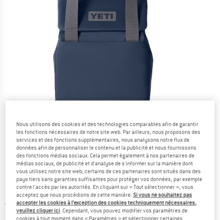
Nous utilisons des cookies et des technologies comparables afin de garantir
les fonctions nécessaires de notre site web. Par ailleurs, nous proposons des
Photos détaillées
services et des fonctions supplémentaires, nous analysons notre flux de
données afin de personnaliser le contenu et la publicité et nous fournissons
des fonctions médias sociaux. Cela permet également à nos partenaires de
médias sociaux, de publicité et d'analyse de s'informer sur la manière dont
vous utilisez notre site web; certains de ces partenaires sont situés dans des
pays tiers sans garanties suffisantes pour protéger vos données, par exemple
contre l'accès par les autorités. En cliquant sur « Tout sélectionner », vous
Prix:
154,95
€
TVA incl.
acceptez que nous procédions de cette manière.
Si vous ne souhaitez pas
France. Informations sur les frais de l
accepter les cookies à l’exception des cookies techniquement nécessaires,
Livraison gratuite
(FR)
veuillez cliquer ici
. Cependant, vous pouvez modifier vos paramètres de
cookies à tout moment dans « Paramètres » et sélectionner certaines