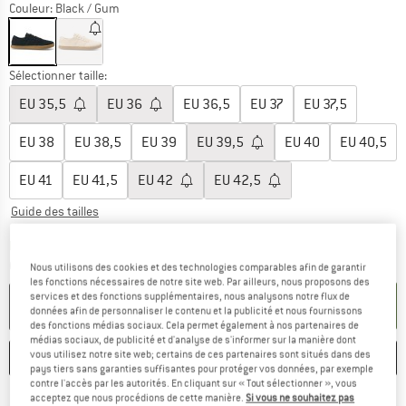
Couleur:
Black / Gum
Sélectionner taille:
EU
35,5
EU
36
EU
36,5
EU
37
EU
37,5
EU
38
EU
38,5
EU
39
EU
39,5
EU
40
EU
40,5
EU
41
EU
41,5
EU
42
EU
42,5
Guide des tailles
Le lien s'ouvre dans une boîte d'inf
Délai de livraison: 3-5 jours ouvrables
Quantité:
Nous utilisons des cookies et des technologies comparables afin de garantir
les fonctions nécessaires de notre site web. Par ailleurs, nous proposons des
services et des fonctions supplémentaires, nous analysons notre flux de
AJOUTER AU PANIER
données afin de personnaliser le contenu et la publicité et nous fournissons
des fonctions médias sociaux. Cela permet également à nos partenaires de
médias sociaux, de publicité et d'analyse de s'informer sur la manière dont
vous utilisez notre site web; certains de ces partenaires sont situés dans des
ENREGISTRER
COMPARER
pays tiers sans garanties suffisantes pour protéger vos données, par exemple
contre l'accès par les autorités. En cliquant sur « Tout sélectionner », vous
acceptez que nous procédions de cette manière.
Si vous ne souhaitez pas
Trouve les infos sur la livrais
Livraison gratuite dès 69 € (FR)