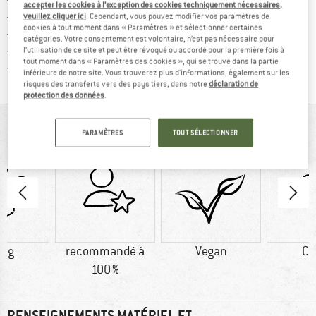
accepter les cookies à l’exception des cookies techniquement nécessaires,
Trouve les informations de paiemen
Droit de retour de 100 jours
veuillez cliquer ici
. Cependant, vous pouvez modifier vos paramètres de
cookies à tout moment dans « Paramètres » et sélectionner certaines
> 4 000 000 clients satisfaits
catégories. Votre consentement est volontaire, n’est pas nécessaire pour
Tous les articles disponibles
l’utilisation de ce site et peut être révoqué ou accordé pour la première fois à
tout moment dans « Paramètres des cookies », qui se trouve dans la partie
Trouve toutes les i
Protection des acheteurs de Trusted Shops
inférieure de notre site. Vous trouverez plus d'informations, également sur les
risques des transferts vers des pays tiers, dans notre
déclaration de
protection des données
.
VUE D'ENSEMBLE
PARAMÈTRES
TOUT SÉLECTIONNER
0 g
recommandé à
Vegan
Co
100 %
RENSEIGNEMENTS MATÉRIEL ET