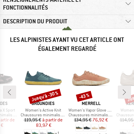
FONCTIONNALITÉS
DESCRIPTION DU PRODUIT
LES ALPINISTES AYANT VU CET ARTICLE ONT
ÉGALEMENT REGARDÉ
Jusqu'à -30 %
Jus
-43 %
Remise
Remise
Rem
MARQUE
MARQUE
MA
HOES
GROUNDIES
MERRELL
XER
Article
Article
Article
 X Sport
Women's Active Knit
Women's Vapor Glove 6 Leather
Women'
Product group
Product group
Product g
malistes
Chaussures minimalistes
Chaussures minimalistes
Chaussures
ix
ix réduit
Prix
Prix réduit
Prix
Prix réduit
artir de
119,95 €
à partir de
134,95 €
76,92 €
114,95
 €
83,97 €
+
1