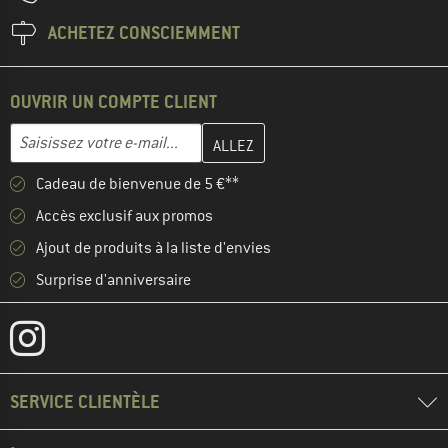
ACHETEZ CONSCIEMMENT
OUVRIR UN COMPTE CLIENT
Entrez votre adresse e-mail ici et créez votre compte client à la 
Adresse e-mail
Cadeau de bienvenue de 5 €**
Accès exclusif aux promos
Ajout de produits à la liste d'envies
Surprise d'anniversaire
SERVICE CLIENTÈLE