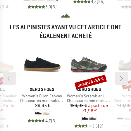
4,7
(
35
)
5,0
(
4
)
5,0
(
3
)
LES ALPINISTES AYANT VU CET ARTICLE ONT
ÉGALEMENT ACHETÉ
 -35 %
Jusqu'à -55 %
Jus
Remise
Rem
E
MARQUE
MARQUE
M
LL
XERO SHOES
XERO SHOES
B
Article
Article
Artic
t Sneaker
Women's Dillon Canvas
Women's Scrambler Low EV
Wom
Product group
Product group
Product g
malistes
Chaussures minimalistes
Chaussures minimalistes
Chaussures
ix
ix réduit
Prix
Prix
Prix réduit
artir de
89,95 €
159,95 €
à partir de
149,95
 €
71,98 €
8
4,7
(
3
)
3,5
(
4
)
3,5
(
2
)