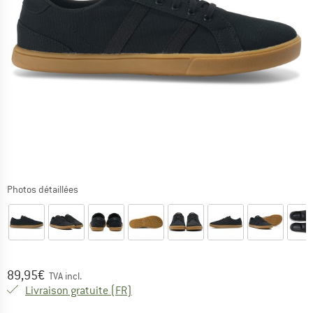
Photos détaillées
Prix:
89,95
€
TVA incl.
France. Informations sur les frais de l
Livraison gratuite
(FR)