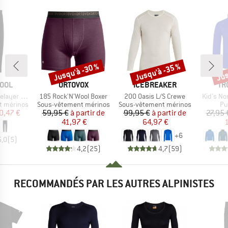
Jusqu'à -30 %
Jusqu'à -35 %
Jus
Remise
Remise
Rem
MARQUE
MARQUE
MA
OOL
ORTOVOX
ICEBREAKER
TR
Article
Article
Article
ottom Boxed
185 Rock'N'Wool Boxer
200 Oasis L/S Crewe
Kid's No
Product group
Product group
Pr
t mérinos
Sous-vêtement mérinos
Sous-vêtement mérinos
Pul
ix
ix réduit
Prix
Prix réduit
Prix
Prix réduit
0,47 €
59,95 €
à partir de
99,95 €
à partir de
27,95 
41,97 €
64,97 €
1
+
6
5,0
(
5
)
4,2
(
25
)
4,7
(
59
)
RECOMMANDÉS PAR LES AUTRES ALPINISTES