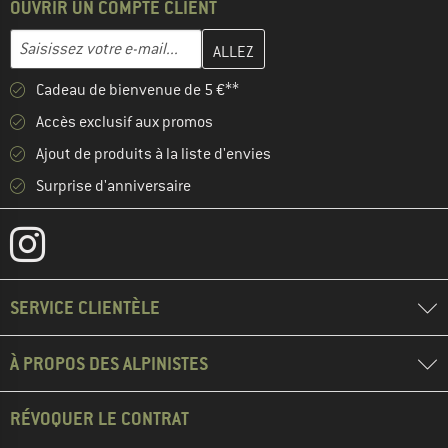
OUVRIR UN COMPTE CLIENT
Entrez votre adresse e-mail ici et créez votre compte client à la 
Adresse e-mail
Cadeau de bienvenue de 5 €**
Accès exclusif aux promos
Ajout de produits à la liste d'envies
Surprise d'anniversaire
SERVICE CLIENTÈLE
À PROPOS DES ALPINISTES
RÉVOQUER LE CONTRAT