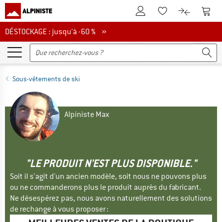
Vers le compte client
Vers 
Vers la liste d'env
Vers le com
DÉSTOCKAGE : jusqu'à -60 %
DÉSTOCKAGE : jusqu'à -60 % »
Sous-vêtements de ski
Alpiniste Max
"LE PRODUIT N'EST PLUS DISPONIBLE."
Soit il s'agit d'un ancien modèle, soit nous ne pouvons plus
ou ne commanderons plus le produit auprès du fabricant.
Ne désespérez pas, nous avons naturellement des solutions
de rechange à vous proposer :