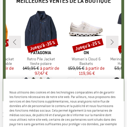
MEILLEURES VENTES DE LA BOUTIQUE
 -35 %
Jusqu'à -35 %
Jusqu'à -25 %
Jus
Remise
Remise
Rem
E
NIA
MARQUE
PATAGONIA
MARQUE
ON
MA
HEB
3L Jacket
Article
Retro Pile Jacket
Article
Women's Cloud 6
Article
MerinoMix150 Pi
up
rméable
Product group
Veste polaire
Product group
Baskets
Produ
Haut 
artir de
ix
ix réduit
149,95 €
à partir de
Prix
Prix réduit
159,95 €
à partir de
Prix
Prix réduit
59,95 
7 €
97,47 €
119,96 €
2
+
8
+
1
+
10
,7
(
79
)
4,6
(
71
)
4,7
(
48
)
Nous utilisons des cookies et des technologies comparables afin de garantir
les fonctions nécessaires de notre site web. Par ailleurs, nous proposons des
services et des fonctions supplémentaires, nous analysons notre flux de
données afin de personnaliser le contenu et la publicité et nous fournissons
des fonctions médias sociaux. Cela permet également à nos partenaires de
X-BIONIC
-
Women's Energy Accumulator 4.0
médias sociaux, de publicité et d'analyse de s'informer sur la manière dont
vous utilisez notre site web; certains de ces partenaires sont situés dans des
Pants - Sous-vêtement de ski
pays tiers sans garanties suffisantes pour protéger vos données, par exemple