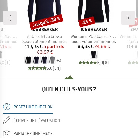
Jusqu'à -30 %
-25 %
-23
Remise
Remise
Rem
UE
MARQUE
MARQUE
MA
LD
ICEBREAKER
ICEBREAKER
SM
Article
Article
Article
 200 T-Shirt
260 Tech L/S Crewe
Women's 200 Oasis L/S Scoop
Women's Merino 2
Product group
Product group
Produ
t mérinos
Sous-vêtement mérinos
Sous-vêtement mérinos
Panta
ix
ix réduit
Prix
Prix réduit
Prix
Prix réduit
7,46 €
119,95 €
à partir de
99,95 €
74,96 €
114,9
83,97 €
+
3
5,0
(
1
)
5,0
(
6
)
5,0
(
24
)
QU'EN DITES-VOUS ?
POSEZ UNE QUESTION
ÉCRIVEZ UNE ÉVALUATION
PARTAGER UNE IMAGE