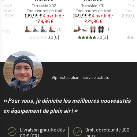
Article
Article
Artic
 Bib Shorts
Terraskin X02
Terraskin X01
Terr
p
Product group
Product group
Produc
cyclisme
Chaussures de trail
Chaussures de trail
Chauss
ix
ix réduit
Prix
Prix réduit
Prix
Prix réduit
79,96 €
199,95 €
à partir de
249,95 €
à partir de
299,95
179,96 €
224,96 €
2
+
1
+
1
0,0
(
0
)
0,0
(
0
)
5,0
(
3
)
Alpiniste Julian - Service achats
« Pour vous, je déniche les meilleures nouveautés
en équipement de plein air ! »
Livraison gratuite dès
Droit de retour de 100
69 € (FR)
jours