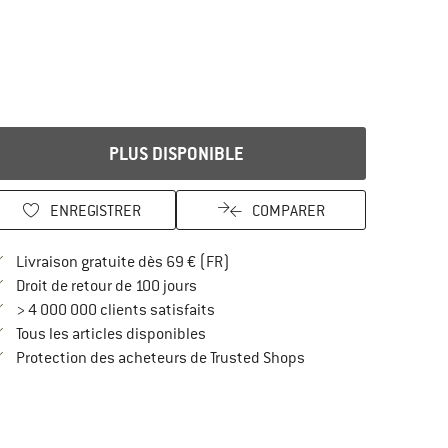
PLUS DISPONIBLE
ENREGISTRER
COMPARER
Trouve les infos sur la livraison 
Livraison gratuite dès 69 € (FR)
Trouve les informations de paiement i
Droit de retour de 100 jours
> 4 000 000 clients satisfaits
Tous les articles disponibles
Trouve toutes les infos
Protection des acheteurs de Trusted Shops