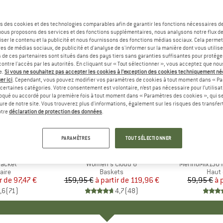
s des cookies et des technologies comparables afin de garantir les fonctions nécessaires de
, nous proposons des services et des fonctions supplémentaires, nous analysons notre flux d
ser le contenu et la publicité et nous fournissons des fonctions médias sociaux. Cela perme
es de médias sociaux, de publicité et d'analyse de s'informer sur la manière dont vous utilise
s de ces partenaires sont situés dans des pays tiers sans garanties suffisantes pour protég
ontre l'accès par les autorités. En cliquant sur « Tout sélectionner », vous acceptez que no
e.
Si vous ne souhaitez pas accepter les cookies à l’exception des cookies techniquement n
er ici
. Cependant, vous pouvez modifier vos paramètres de cookies à tout moment dans « Pa
certaines catégories. Votre consentement est volontaire, n’est pas nécessaire pour l’utilisati
oqué ou accordé pour la première fois à tout moment dans « Paramètres des cookies », qui se
eure de notre site. Vous trouverez plus d'informations, également sur les risques des transfe
Jusqu'à -25 %
Jusqu'à 
Remise
Remise
otre
déclaration de protection des données
.
+
1
+
9
PARAMÈTRES
TOUT SÉLECTIONNER
E
NIA
MARQUE
ON
MA
HEB
Jacket
Article
Women's Cloud 6
Article
MerinoMix150 P
group
aire
Product group
Baskets
Produ
Haut 
r de
ix
ix réduit
97,47 €
159,95 €
à partir de
Prix
Prix réduit
119,96 €
59,95 €
à 
,6
(
71
)
4,7
(
48
)