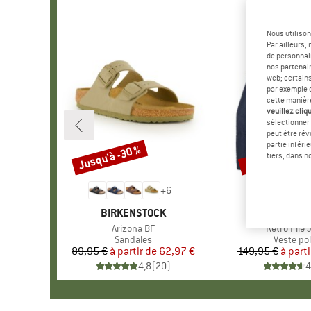
Nous utilison
Par ailleurs
de personnali
nos partenair
web; certain
par exemple c
cette manièr
veuillez cliqu
sélectionner 
peut être rév
partie inféri
Jusqu'à -30 %
Jusqu'à -35 %
Remise
Remise
tiers, dans n
+
6
MARQUE
BIRKENSTOCK
MARQU
PATAGO
Article
Arizona BF
Article
Retro Pile 
Product group
Sandales
Product 
Veste pol
89,95 €
à partir de
Prix
Prix réduit
62,97 €
149,95 €
à parti
Pr
Pr
4,8
(
20
)
4