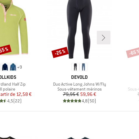
-55 %
-25 %
-65 
Remise
Remi
+
9
RQUE
MARQUE
OLLKIDS
DEVOLD
Article
rdland Half Zip
Duo Active Long Johns W/Fly
oduct group
Product group
Produ
l polaire
Sous-vêtement mérinos
Sous-
Prix
Prix réduit
Prix
Prix réduit
artir de
12,58 €
79,95 €
59,96 €
4,5
(
22
)
4,8
(
50
)