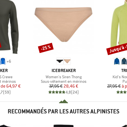
Jusqu'à 
-25 %
Remise
Remise
+
6
MARQUE
MA
AKER
ICEBREAKER
TR
Article
Article
S Crewe
Women's Siren Thong
Kid's No
Product group
Pr
t mérinos
Sous-vêtement en mérinos
Pul
ix
ix réduit
Prix
Prix réduit
 de
64,97 €
37,95 €
28,46 €
27,95 €
à p
,7
(
59
)
4,8
(
24
)
RECOMMANDÉS PAR LES AUTRES ALPINISTES