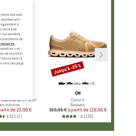
 notre site web.
e données afin
t également à
z notre site
er vos données,
us procédions de
écessaires,
ramètres » et
on de ce site et
 trouve dans la
rts vers des pays
-60 %
Jusqu'à -25 %
Remise
+
4
+
8
RQUE
ER PEAK
MARQUE
ON
ineconeHe. II T-Shirt
Article
Cloud 6
ct group
en mérinos
Product group
Baskets
partir de
Prix
Prix réduit
23,98 €
159,95 €
à partir de
Prix
Prix réduit
119,96 €
4,5
(
117
)
4,1
(
23
)