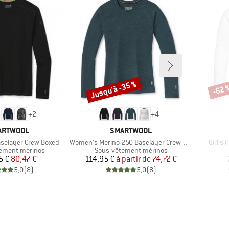
Jusqu'à -35 %
-62 
Remise
Remi
+
2
+
4
RQUE
MARQUE
ARTWOOL
SMARTWOOL
Article
Article
selayer Crew Boxed
Women's Merino 250 Baselayer Crew Boxed
Girl's
group
Product group
ement mérinos
Sous-vêtement mérinos
Prix
Prix réduit
Prix
Prix réduit
5 €
80,47 €
114,95 €
à partir de
74,72 €
5,0
(
8
)
5,0
(
8
)