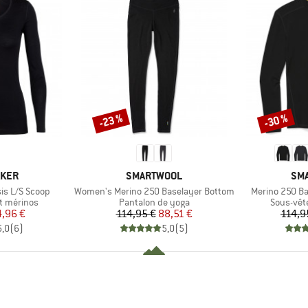
-23 %
-30 %
Remise
Remise
MARQUE
MA
AKER
SMARTWOOL
SM
Article
Article
is L/S Scoop
Women's Merino 250 Baselayer Bottom
Merino 250 Ba
Product group
Product 
t mérinos
Pantalon de yoga
Sous-vêt
ix
ix réduit
Prix
Prix réduit
4,96 €
114,95 €
88,51 €
114,9
5,0
(
6
)
5,0
(
5
)