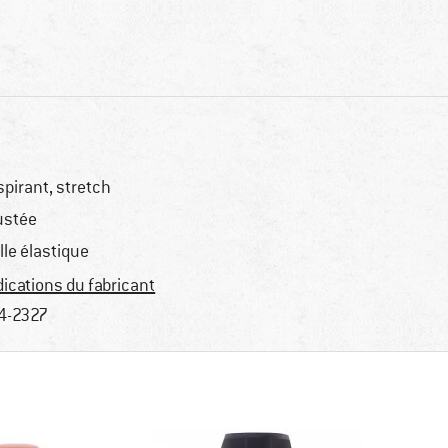
spirant, stretch
ustée
ille élastique
dications du fabricant
4-2327