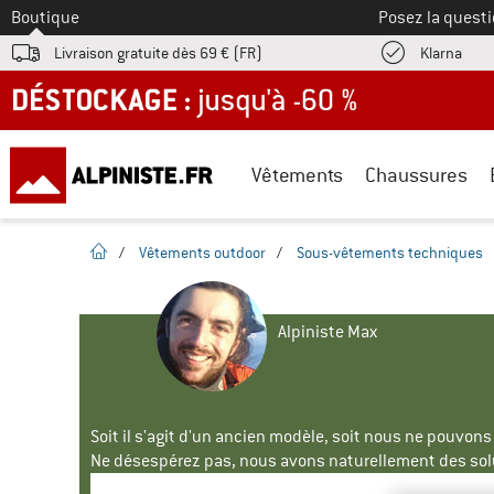
Vers le
Boutique
Posez la questi
Trouv
Livraison gratuite dès 69 € (FR)
Klarna
DÉSTOCKAGE : jusqu'à -60 %
Vêtements
Chaussures
Page d'accueil
/
Vêtements outdoor
/
Sous-vêtements techniques
Alpiniste Max
Soit il s'agit d'un ancien modèle, soit nous ne pouvon
Ne désespérez pas, nous avons naturellement des solu