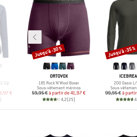
Jusqu'à -30 %
Jusqu'à -35 %
Remise
Remise
7
MARQUE
MARQUE
ORTOVOX
ICEBRE
Article
Article
2 Zip
185 Rock'N'Wool Boxer
200 Oasis L/
p
Product group
Product group
Sous-vêtement mérinos
Sous-vêtemen
duit
Prix
Prix réduit
Pr
Pr
3,97 €
59,95 €
à partir de
41,97 €
99,95 €
à partir
)
4,2
(
25
)
4