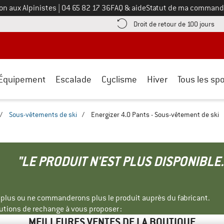
Appelez-nous au
on aux Alpinistes
|
04 65 82 17 36
FAQ & aide
Statut de ma command
e les informations de paiement ici ! Ouvre une boîte d'information
Tro
Droit de retour de 100 jours
Équipement
Escalade
Cyclisme
Hiver
Tous les spo
/
Sous-vêtements de ski
/
Energizer 4.0 Pants - Sous-vêtement de ski
"LE PRODUIT N'EST PLUS DISPONIBLE.
s plus ou ne commanderons plus le produit auprès du fabricant.
tions de rechange à vous proposer :
MEILLEURES VENTES DE LA BOUTIQUE