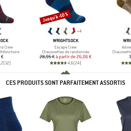
Jusqu'à -10 %
Remise
+
4
MARQUE
MAR
SOCK
WRIGHTSOCK
WRI
Article
Articl
no Crew
Escape Crew
Adve
Product group
Product g
tifonctions
Chaussettes de randonnée
Chaussett
ix
Prix
Prix réduit
 €
28,95 €
à partir de
26,06 €
3
,2
(
12
)
4,6
(
24
)
CES PRODUITS SONT PARFAITEMENT ASSORTIS