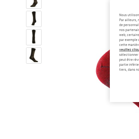
Nous utilison
Par ailleurs
de personnali
nos partenair
web; certain
par exemple c
cette manièr
veuillez cliqu
sélectionner 
peut être rév
partie inféri
tiers, dans n