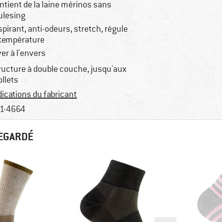
ntient de la laine mérinos sans
lesing
spirant, anti-odeurs, stretch, régule
 température
ver à l'envers
ructure à double couche, jusqu'aux
llets
dications du fabricant
1-4664
REGARDÉ