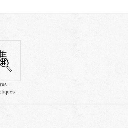
bres
étiques