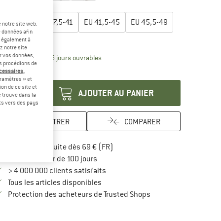
lectionner taille:
EU
34-37
EU
37,5-41
EU
41,5-45
EU
45,5-49
 notre site web.
e données afin
uide des tailles
t également à
z notre site
er vos données,
Le lien s'ouvre dans une boîte d'inform
lai de livraison: 3-5 jours ouvrables
us procédions de
antité:
écessaires,
ramètres » et
on de ce site et
AJOUTER AU PANIER
 trouve dans la
rts vers des pays
ENREGISTRER
COMPARER
Trouve les infos sur la livraison 
Livraison gratuite dès 69 € (FR)
Trouve les informations de paiement i
Droit de retour de 100 jours
> 4 000 000 clients satisfaits
Tous les articles disponibles
Trouve toutes les infos
Protection des acheteurs de Trusted Shops