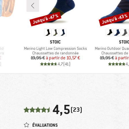
Jusqu'à -47 %
Jusqu'à -43 %
Remise
Remise
MARQUE
MAR
STOIC
STOI
Article
Article
Mid
Merino Light Low Compression Socks
Merino Outdoor Quar
Product group
Product group
urs
Chaussettes de randonnée
Chaussettes de
duit
Prix
Prix réduit
Pr
Pr
€
19,95 €
à partir de
10,57 €
19,95 €
à parti
)
4,7
(
41
)
4
4,5
(23)
ÉVALUATIONS