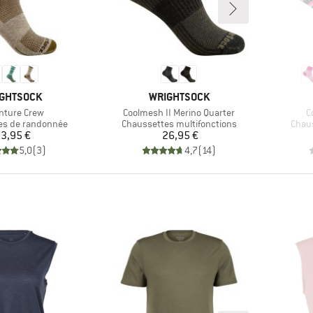
QUE
MARQUE
GHTSOCK
WRIGHTSOCK
e
Article
Ar
nture Crew
Coolmesh II Merino Quarter
C
roup
Product group
Produ
es de randonnée
Chaussettes multifonctions
Chau
Prix
Prix
3,95 €
26,95 €
5,0
(
3
)
4,7
(
14
)