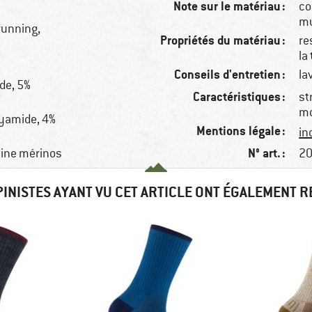
Note sur le matériau :
co
mu
 running,
Propriétés du matériau :
re
la
Conseils d'entretien :
la
de, 5%
Caractéristiques :
st
mo
lyamide, 4%
Mentions légale :
in
N° art. :
aine mérinos
20
PINISTES AYANT VU CET ARTICLE ONT ÉGALEMENT 