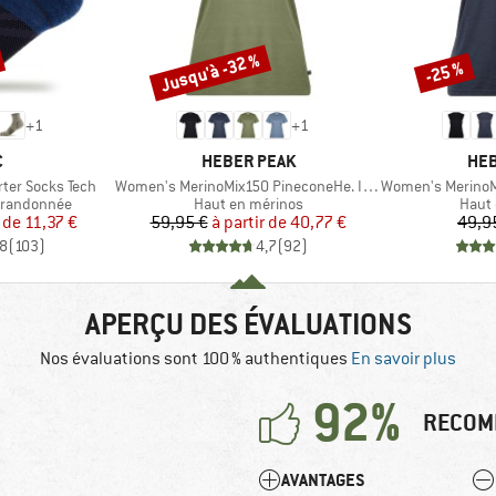
Jusqu'à -32 %
-25 %
Remise
Remise
+
1
+
1
QUE
MARQUE
MAR
C
HEBER PEAK
HEB
Article
Article
ter Socks Tech
Women's MerinoMix150 PineconeHe. II T-Shirt
Women's MerinoMix150
Product group
Produ
 randonnée
Haut en mérinos
Haut 
ix
ix réduit
Prix
Prix réduit
r de
11,37 €
59,95 €
à partir de
40,77 €
49,9
,8
(
103
)
4,7
(
92
)
APERÇU DES ÉVALUATIONS
Nos évaluations sont 100 % authentiques
En savoir plus
92%
RECOM
AVANTAGES