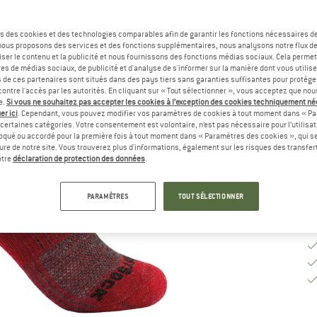
Sé
s des cookies et des technologies comparables afin de garantir les fonctions nécessaires de
, nous proposons des services et des fonctions supplémentaires, nous analysons notre flux d
G
ser le contenu et la publicité et nous fournissons des fonctions médias sociaux. Cela perme
es de médias sociaux, de publicité et d'analyse de s'informer sur la manière dont vous utilise
s de ces partenaires sont situés dans des pays tiers sans garanties suffisantes pour protég
Dé
ontre l'accès par les autorités. En cliquant sur « Tout sélectionner », vous acceptez que no
Qu
e.
Si vous ne souhaitez pas accepter les cookies à l’exception des cookies techniquement n
er ici
. Cependant, vous pouvez modifier vos paramètres de cookies à tout moment dans « Pa
certaines catégories. Votre consentement est volontaire, n’est pas nécessaire pour l’utilisati
oqué ou accordé pour la première fois à tout moment dans « Paramètres des cookies », qui se
eure de notre site. Vous trouverez plus d'informations, également sur les risques des transfe
otre
déclaration de protection des données
.
PARAMÈTRES
TOUT SÉLECTIONNER