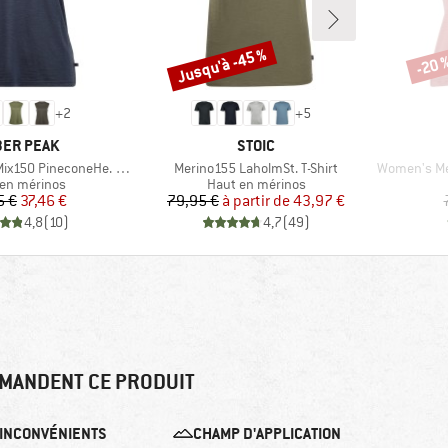
Jusqu'à -45 %
-20 
Remise
Remi
+
2
+
5
QUE
MARQUE
ER PEAK
STOIC
Article
Article
 PineconeHe. Loose Tank
Merino155 LaholmSt. T-Shirt
Women's Me
ct group
Product group
en mérinos
Haut en mérinos
Prix
Prix réduit
Prix
Prix réduit
5 €
37,46 €
79,95 €
à partir de
43,97 €
4,8
(
10
)
4,7
(
49
)
MANDENT CE PRODUIT
INCONVÉNIENTS
CHAMP D'APPLICATION