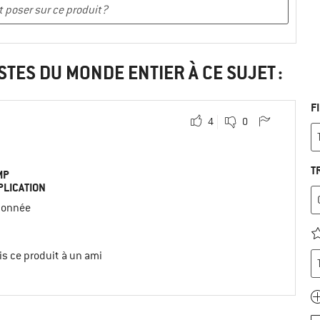
STES DU MONDE ENTIER À CE SUJET :
F
4
0
T
MP
PLICATION
onnée
s ce produit à un ami