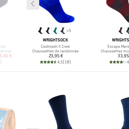
+
5
MARQUE
MARQUE
WRIGHTSOCK
WRIGHT
Article
Article
ocks
Coolmesh II Crew
Escape Meri
Product group
Product group
mérinos
Chaussettes de randonnée
Chaussettes mul
duit
Prix
Pr
5,46 €
23,95 €
33,95
)
4,5
(
18
)
4