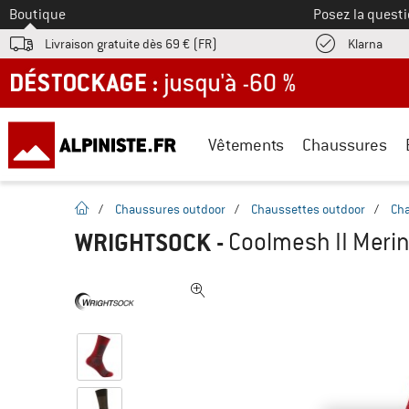
Vers le
Boutique
Posez la questi
Trouv
Livraison gratuite dès 69 € (FR)
Klarna
DÉSTOCKAGE : jusqu'à -60 %
Vêtements
Chaussures
Page d'accueil
/
Chaussures outdoor
/
Chaussettes outdoor
/
Ch
WRIGHTSOCK
-
Coolmesh II Meri