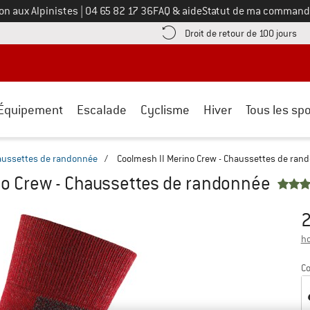
Appelez-nous au
on aux Alpinistes
|
04 65 82 17 36
FAQ & aide
Statut de ma command
e les informations de paiement ici ! Ouvre une boîte d'information
Tro
Droit de retour de 100 jours
Équipement
Escalade
Cyclisme
Hiver
Tous les spo
aussettes de randonnée
/
Coolmesh II Merino Crew - Chaussettes de ran
no Crew - Chaussettes de randonnée
2
Pr
ho
Co