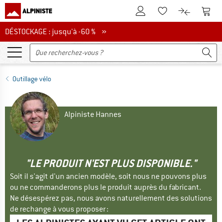
Vers le compte client
Vers 
Vers la liste d'env
Vers le com
DÉSTOCKAGE : jusqu'à -60 %
DÉSTOCKAGE : jusqu'à -60 % »
Outillage vélo
Alpiniste Hannes
"LE PRODUIT N'EST PLUS DISPONIBLE."
Soit il s'agit d'un ancien modèle, soit nous ne pouvons plus
ou ne commanderons plus le produit auprès du fabricant.
Ne désespérez pas, nous avons naturellement des solutions
de rechange à vous proposer :