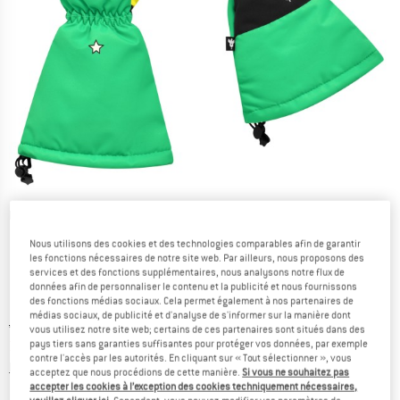
Photos détaillées
Nous utilisons des cookies et des technologies comparables afin de garantir
les fonctions nécessaires de notre site web. Par ailleurs, nous proposons des
services et des fonctions supplémentaires, nous analysons notre flux de
données afin de personnaliser le contenu et la publicité et nous fournissons
des fonctions médias sociaux. Cela permet également à nos partenaires de
médias sociaux, de publicité et d'analyse de s'informer sur la manière dont
Prix initial :
Prix:
44,95
€
vous utilisez notre site web; certains de ces partenaires sont situés dans des
33,71
€
pays tiers sans garanties suffisantes pour protéger vos données, par exemple
TVA incl.
contre l'accès par les autorités. En cliquant sur « Tout sélectionner », vous
Informations sur les frais de livraison. Ouvre une bo
hors Frais de livraison
acceptez que nous procédions de cette manière.
Si vous ne souhaitez pas
accepter les cookies à l’exception des cookies techniquement nécessaires,