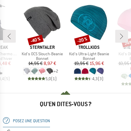
Jus
-40 %
-20 %
Remise
Remise
Rem
MARQUE
MARQUE
MAR
PEAK
STERNTALER
TROLLKIDS
STE
Article
Article
Article
ol Snowboots
Kid's OCS Slouch-Beanie
Kid's Ultra-Light Beanie
Kid's O
up
Product group
Product group
d'hiver
Bonnet
Bonnet
ix
ix réduit
Prix
Prix réduit
Prix
Prix réduit
4,48 €
14,95 €
8,97 €
19,95 €
15,96 €
10,95 
+
2
3,4
(
5
)
5,0
(
1
)
4,3
(
3
)
QU'EN DITES-VOUS ?
POSEZ UNE QUESTION