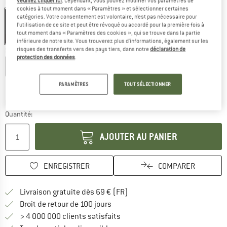
veuillez cliquer ici
. Cependant, vous pouvez modifier vos paramètres de
Couleur:
Ming Green / Lemon Tonic
cookies à tout moment dans « Paramètres » et sélectionner certaines
catégories. Votre consentement est volontaire, n’est pas nécessaire pour
l’utilisation de ce site et peut être révoqué ou accordé pour la première fois à
tout moment dans « Paramètres des cookies », qui se trouve dans la partie
-25 %
inférieure de notre site. Vous trouverez plus d'informations, également sur les
risques des transferts vers des pays tiers, dans notre
déclaration de
Sélectionner taille:
protection des données
.
XS
S
M
L
XL
Guide des tailles
PARAMÈTRES
TOUT SÉLECTIONNER
Le lien s'ouvre dans une boîte d'inf
Délai de livraison: 3-5 jours ouvrables
Quantité:
AJOUTER AU PANIER
ENREGISTRER
COMPARER
Trouve les infos sur la livrais
Livraison gratuite dès 69 € (FR)
Trouve les informations de paiemen
Droit de retour de 100 jours
> 4 000 000 clients satisfaits