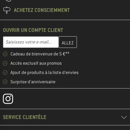
ACHETEZ CONSCIEMMENT
OUVRIR UN COMPTE CLIENT
Entrez votre adresse e-mail ici et créez votre compte client à la 
Adresse e-mail
Cadeau de bienvenue de 5 €**
Accès exclusif aux promos
Ajout de produits à la liste d'envies
Surprise d'anniversaire
SERVICE CLIENTÈLE