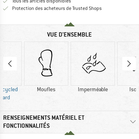
Tous les articles disponibles
Trouve toutes les i
Protection des acheteurs de Trusted Shops
VUE D'ENSEMBLE
Recycled
Moufles
Imperméable
Isol
dard
RENSEIGNEMENTS MATÉRIEL ET
FONCTIONNALITÉS