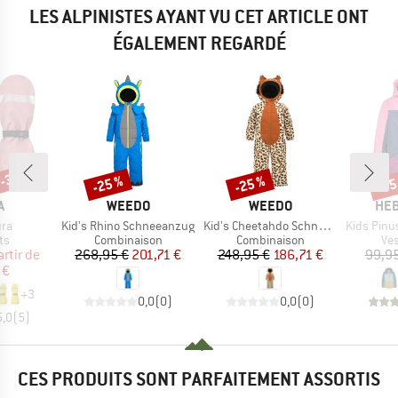
LES ALPINISTES AYANT VU CET ARTICLE ONT
ÉGALEMENT REGARDÉ
 -30 %
-25 %
-25 %
-55
Remise
Remise
Rem
UE
MARQUE
MARQUE
MAR
A
WEEDO
WEEDO
HEB
Article
Article
Article
ura
Kid's Rhino Schneeanzug
Kid's Cheetahdo Schneeanzug
Kids PinusHe
t group
Product group
Product group
Pro
ts
Combinaison
Combinaison
Ves
ix
ix réduit
Prix
Prix réduit
Prix
Prix réduit
artir de
268,95 €
201,71 €
248,95 €
186,71 €
99,95
 €
+
3
0,0
(
0
)
0,0
(
0
)
5,0
(
5
)
CES PRODUITS SONT PARFAITEMENT ASSORTIS