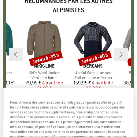
RECOMMANDÉS PAR LES AUTRES
ALPINISTES
Jusqu'à -35 %
Jusqu'à -40 %
Jus
Remise
Remise
Rem
UE
NA
MARQUE
MIKK-LINE
MARQUE
BERGANS
ullover
Article
Kid's Wool Jacket
Article
Alvdal Wool Jumper
Artic
Baby
 group
aine
Product group
Veste en laine
Product group
Pull en laine mérinos
P
C
ix
54,10 €
79,95 €
à partir de
Prix
Prix réduit
159,95 €
à partir de
Prix
Prix réduit
38,95 
51,97 €
95,97 €
+
3
+
2
5,0
(
2
)
Nous utilisons des cookies et des technologies comparables afin de garantir
5,0
(
4
)
5,0
(
3
)
les fonctions nécessaires de notre site web. Par ailleurs, nous proposons des
services et des fonctions supplémentaires, nous analysons notre flux de
données afin de personnaliser le contenu et la publicité et nous fournissons
des fonctions médias sociaux. Cela permet également à nos partenaires de
médias sociaux, de publicité et d'analyse de s'informer sur la manière dont
WE NORWEGIANS
-
Zermatt Sweater - Pull en
vous utilisez notre site web; certains de ces partenaires sont situés dans des
pays tiers sans garanties suffisantes pour protéger vos données, par exemple