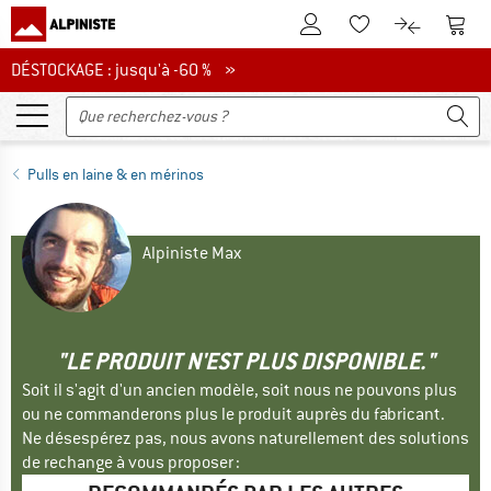
Vers le compte client
Vers 
Vers la liste d'env
Vers le com
DÉSTOCKAGE : jusqu'à -60 %
DÉSTOCKAGE : jusqu'à -60 % »
Pulls en laine & en mérinos
Alpiniste Max
"LE PRODUIT N'EST PLUS DISPONIBLE."
Soit il s'agit d'un ancien modèle, soit nous ne pouvons plus
ou ne commanderons plus le produit auprès du fabricant.
Ne désespérez pas, nous avons naturellement des solutions
de rechange à vous proposer :