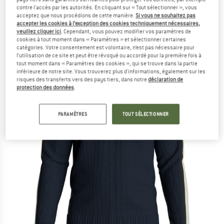
laine mérinos
contre l'accès par les autorités. En cliquant sur « Tout sélectionner », vous
acceptez que nous procédions de cette manière.
Si vous ne souhaitez pas
accepter les cookies à l’exception des cookies techniquement nécessaires,
(0)
veuillez cliquer ici
. Cependant, vous pouvez modifier vos paramètres de
cookies à tout moment dans « Paramètres » et sélectionner certaines
catégories. Votre consentement est volontaire, n’est pas nécessaire pour
l’utilisation de ce site et peut être révoqué ou accordé pour la première fois à
tout moment dans « Paramètres des cookies », qui se trouve dans la partie
inférieure de notre site. Vous trouverez plus d'informations, également sur les
risques des transferts vers des pays tiers, dans notre
déclaration de
protection des données
.
PARAMÈTRES
TOUT SÉLECTIONNER