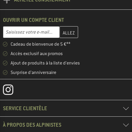
OUVRIR UN COMPTE CLIENT
Entrez votre adresse e-mail ici et créez votre compte client à la 
Adresse e-mail
Cadeau de bienvenue de 5 €**
Accès exclusif aux promos
Ajout de produits à la liste d'envies
Surprise d'anniversaire
SERVICE CLIENTÈLE
À PROPOS DES ALPINISTES