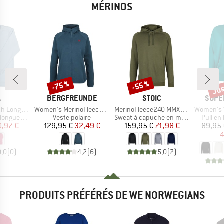
MÉRINOS
Jus
-75 %
-55 %
Remise
Remise
Rem
QUE
MARQUE
MARQUE
MARQ
A
BERGFREUNDE
STOIC
SUPE
Article
Article
Article
ng Sleeves
Women's MerinoFleece NeuffenBF. Zip Hoody
MerinoFleece240 MMXX.Persberg Hoody
Women's Wo
Product group
Product group
Product
en mérinos
Veste polaire
Sweat à capuche en mérinos
Pull en
ix
ix réduit
Prix
Prix réduit
Prix
Prix réduit
0,97 €
129,95 €
32,49 €
159,95 €
71,98 €
89,95 
4
0,0
(
0
)
4,2
(
6
)
5,0
(
7
)
PRODUITS PRÉFÉRÉS DE WE NORWEGIANS