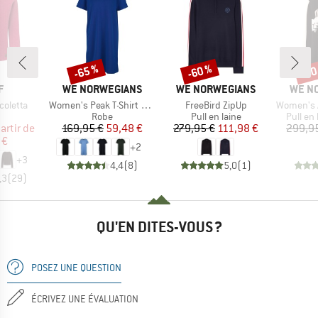
-65 %
-60 %
-60
Remise
Remise
Rem
UE
MARQUE
MARQUE
MARQ
F
WE NORWEGIANS
WE NORWEGIANS
WE N
Article
Article
Article
coletta
Women's Peak T-Shirt Dress
FreeBird ZipUp
Women's Af
uct group
Product group
Product group
Product
Robe
Pull en laine
Pull en
ix
ix réduit
Prix
Prix réduit
Prix
Prix réduit
artir de
169,95 €
59,48 €
279,95 €
111,98 €
299,9
 €
+
2
+
3
4,4
(
8
)
5,0
(
1
)
,3
(
29
)
QU'EN DITES-VOUS ?
POSEZ UNE QUESTION
ÉCRIVEZ UNE ÉVALUATION